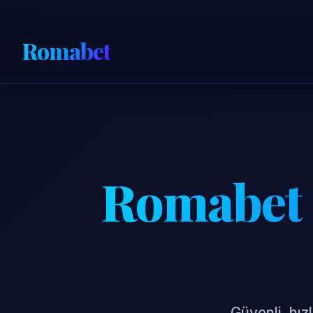
Romabet
Romabet 
Güvenli, hız