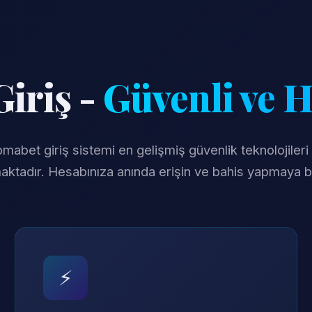
iriş -
Güvenli ve H
mabet giriş sistemi en gelişmiş güvenlik teknolojileri 
ktadır. Hesabınıza anında erişin ve bahis yapmaya b
⚡