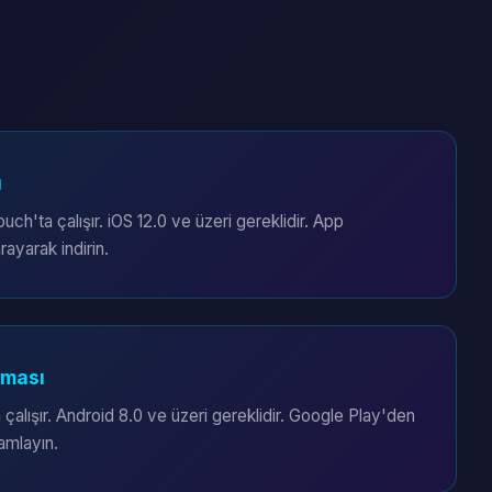
.
ı
ch'ta çalışır. iOS 12.0 ve üzeri gereklidir. App
ayarak indirin.
aması
çalışır. Android 8.0 ve üzeri gereklidir. Google Play'den
amlayın.