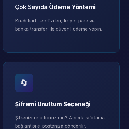
Çok Sayıda Ödeme Yöntemi
Kredi kartı, e-cüzdan, kripto para ve
banka transferi ile güvenli ödeme yapın.
🔄
Şifremi Unuttum Seçeneği
Şifrenizi unuttunuz mu? Anında sıfırlama
bağlantısı e-postanıza gönderilir.