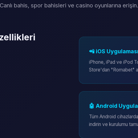
Canlı bahis, spor bahisleri ve casino oyunlarına erişin
llikleri
📲 iOS Uygulamas
iPhone, iPad ve iPod Tou
Store'dan "Romabet" ar
🤖 Android Uygul
Tüm Android cihazlarda 
indirin ve kurulumu tam