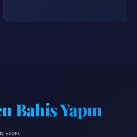
n Bahis Yapın
ş yapın.