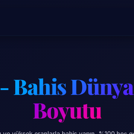
- Bahis Dünyas
Boyutu
lı ve yüksek oranlarla bahis yapın. %100 hoş 