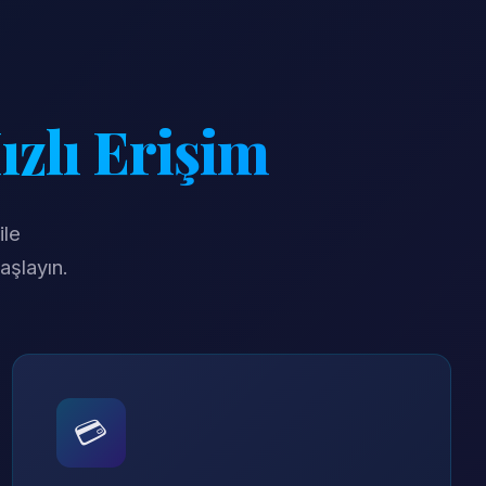
ızlı Erişim
ile
aşlayın.
💳