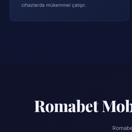
cihazlarda mükemmel çalışır.
Romabet Mobi
Romabet