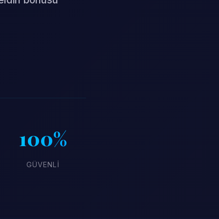
100%
GÜVENLI