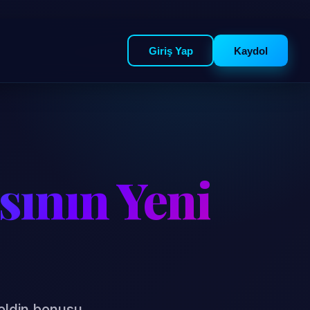
Giriş Yap
Kaydol
ının Yeni
geldin bonusu