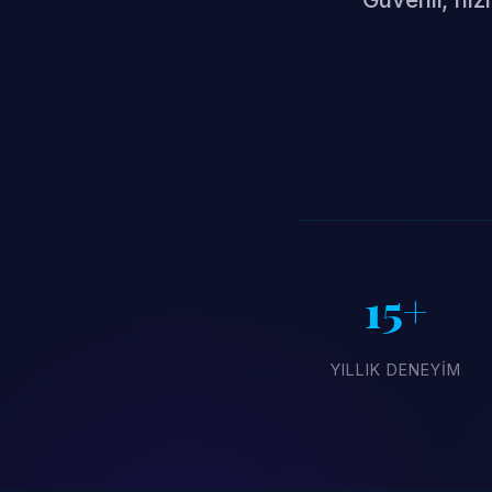
15+
YILLIK DENEYIM