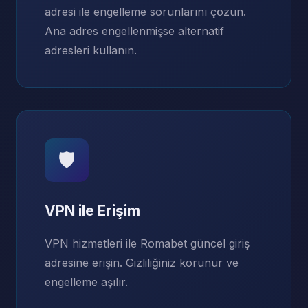
adresi ile engelleme sorunlarını çözün.
Ana adres engellenmişse alternatif
adresleri kullanın.
🛡️
VPN ile Erişim
VPN hizmetleri ile Romabet güncel giriş
adresine erişin. Gizliliğiniz korunur ve
engelleme aşılır.