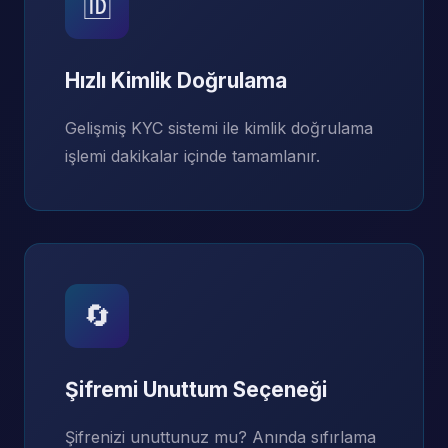
🆔
Hızlı Kimlik Doğrulama
Gelişmiş KYC sistemi ile kimlik doğrulama
işlemi dakikalar içinde tamamlanır.
🔄
Şifremi Unuttum Seçeneği
Şifrenizi unuttunuz mu? Anında sıfırlama