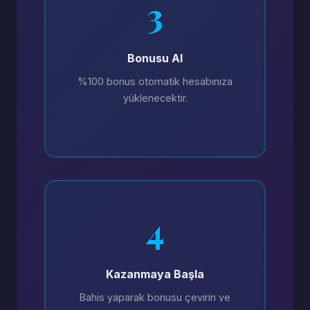
3
Bonusu Al
%100 bonus otomatik hesabınıza
yüklenecektir.
4
Kazanmaya Başla
Bahis yaparak bonusu çevirin ve