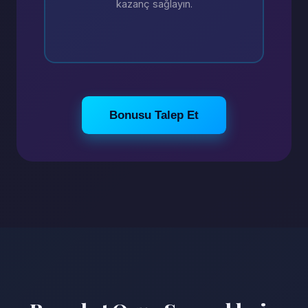
kazanç sağlayın.
Bonusu Talep Et