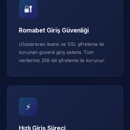
🔐
Romabet Giriş Güvenliği
Uluslararası lisans ve SSL şifreleme ile
korunan güvenli giriş sistemi. Tüm
verileriniz 256-bit şifreleme ile korunur.
⚡
Hızlı Giriş Süreci