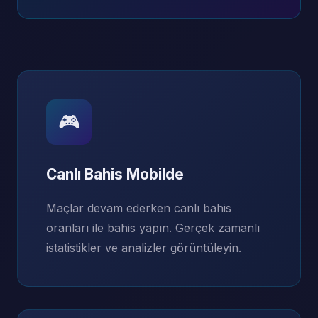
🎮
Canlı Bahis Mobilde
Maçlar devam ederken canlı bahis
oranları ile bahis yapın. Gerçek zamanlı
istatistikler ve analizler görüntüleyin.