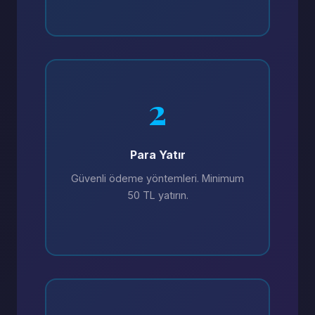
2
Para Yatır
Güvenli ödeme yöntemleri. Minimum
50 TL yatırın.