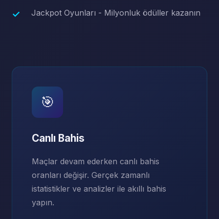
Jackpot Oyunları - Milyonluk ödüller kazanın
🎯
Canlı Bahis
Maçlar devam ederken canlı bahis
oranları değişir. Gerçek zamanlı
istatistikler ve analizler ile akıllı bahis
yapın.