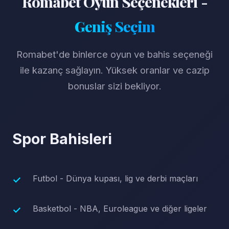
Romabet Oyun Seçenekleri -
Geniş Seçim
Romabet'de binlerce oyun ve bahis seçeneği
ile kazanç sağlayın. Yüksek oranlar ve cazip
bonuslar sizi bekliyor.
Spor Bahisleri
Futbol - Dünya kupası, lig ve derbi maçları
Basketbol - NBA, Euroleague ve diğer ligeler