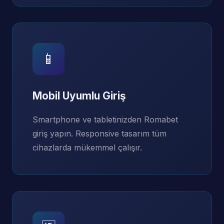
📱
Mobil Uyumlu Giriş
Smartphone ve tabletinizden Romabet
giriş yapın. Responsive tasarım tüm
cihazlarda mükemmel çalışır.