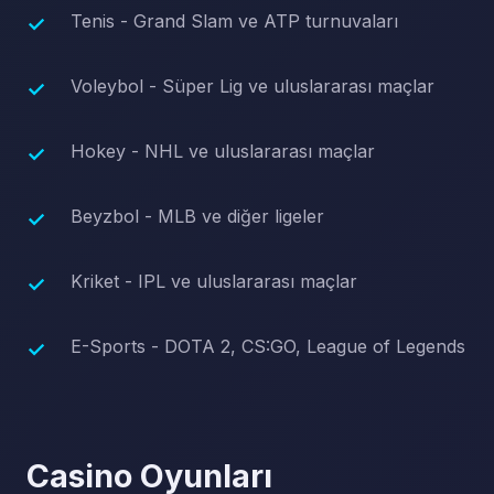
Tenis - Grand Slam ve ATP turnuvaları
Voleybol - Süper Lig ve uluslararası maçlar
Hokey - NHL ve uluslararası maçlar
Beyzbol - MLB ve diğer ligeler
Kriket - IPL ve uluslararası maçlar
E-Sports - DOTA 2, CS:GO, League of Legends
Casino Oyunları