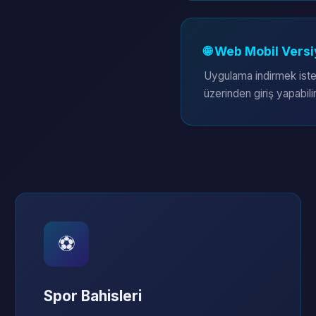
🌐 Web Mobil Vers
Uygulama indirmek ist
üzerinden giriş yapabilir
⚽
Spor Bahisleri