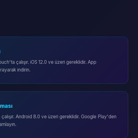
.
ı
ch'ta çalışır. iOS 12.0 ve üzeri gereklidir. App
ayarak indirin.
aması
çalışır. Android 8.0 ve üzeri gereklidir. Google Play'den
amlayın.