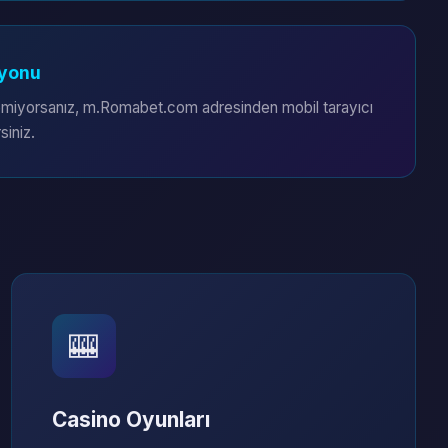
iyonu
emiyorsanız, m.Romabet.com adresinden mobil tarayıcı
siniz.
🎰
Casino Oyunları