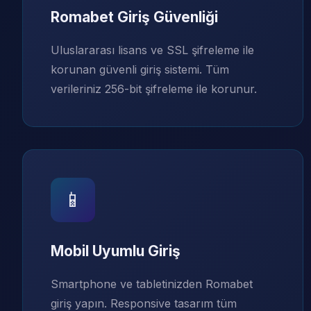
Romabet Giriş Güvenliği
Uluslararası lisans ve SSL şifreleme ile
korunan güvenli giriş sistemi. Tüm
verileriniz 256-bit şifreleme ile korunur.
📱
Mobil Uyumlu Giriş
Smartphone ve tabletinizden Romabet
giriş yapın. Responsive tasarım tüm