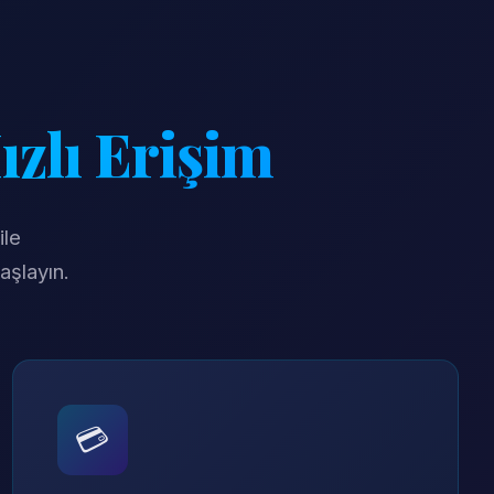
ızlı Erişim
ile
aşlayın.
💳