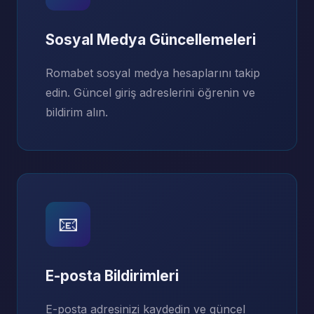
Sosyal Medya Güncellemeleri
Romabet sosyal medya hesaplarını takip
edin. Güncel giriş adreslerini öğrenin ve
bildirim alın.
📧
E-posta Bildirimleri
E-posta adresinizi kaydedin ve güncel