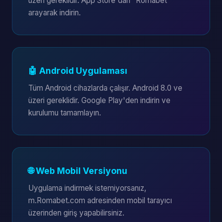
üzeri gereklidir. App Store'dan "Romabet"
arayarak indirin.
🤖 Android Uygulaması
Tüm Android cihazlarda çalışır. Android 8.0 ve
üzeri gereklidir. Google Play'den indirin ve
kurulumu tamamlayın.
🌐 Web Mobil Versiyonu
Uygulama indirmek istemiyorsanız,
m.Romabet.com adresinden mobil tarayıcı
üzerinden giriş yapabilirsiniz.