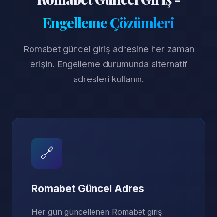
Engelleme Çözümleri
Romabet güncel giriş adresine her zaman
erişin. Engelleme durumunda alternatif
adresleri kullanın.
🔗
Romabet Güncel Adres
Her gün güncellenen Romabet giriş