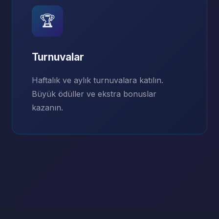
🏆
Turnuvalar
Haftalık ve aylık turnuvalara katılın.
Büyük ödüller ve ekstra bonuslar
kazanın.