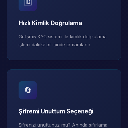
🆔
Hızlı Kimlik Doğrulama
Gelişmiş KYC sistemi ile kimlik doğrulama
işlemi dakikalar içinde tamamlanır.
🔄
Şifremi Unuttum Seçeneği
Şifrenizi unuttunuz mu? Anında sıfırlama