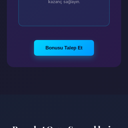
kazanç sağlayın.
Bonusu Talep Et