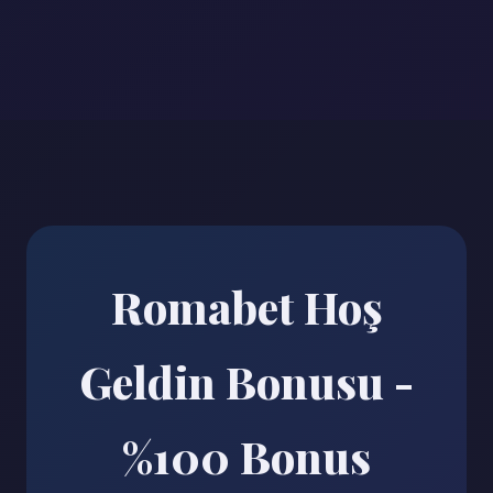
Romabet Hoş
Geldin Bonusu -
%100 Bonus