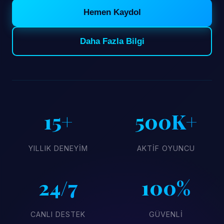
Hemen Kaydol
Daha Fazla Bilgi
15+
500K+
YILLIK DENEYIM
AKTIF OYUNCU
24/7
100%
CANLI DESTEK
GÜVENLI