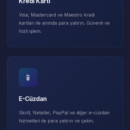
Kredi Kartı
Visa, Mastercard ve Maestro kredi
kartları ile anında para yatırın. Güvenli ve
hızlı işlem.
📱
E-Cüzdan
Skrill, Neteller, PayPal ve diğer e-cüzdan
hizmetleri ile para yatırın ve çekin.