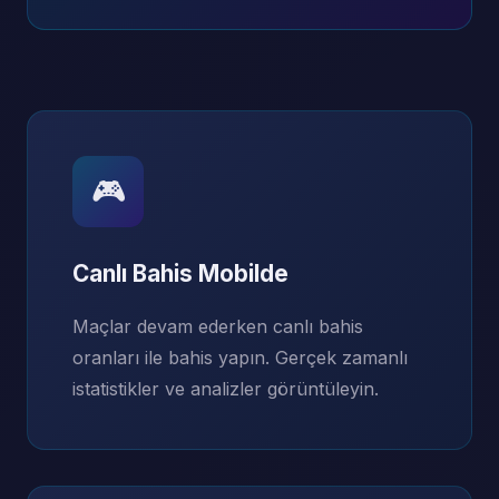
🎮
Canlı Bahis Mobilde
Maçlar devam ederken canlı bahis
oranları ile bahis yapın. Gerçek zamanlı
istatistikler ve analizler görüntüleyin.