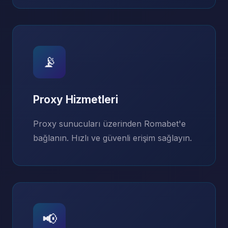
📡
Proxy Hizmetleri
Proxy sunucuları üzerinden Romabet'e
bağlanın. Hızlı ve güvenli erişim sağlayın.
📢