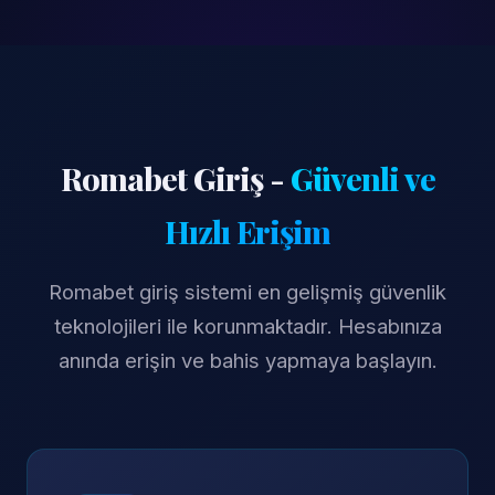
Romabet Giriş -
Güvenli ve
Hızlı Erişim
Romabet giriş sistemi en gelişmiş güvenlik
teknolojileri ile korunmaktadır. Hesabınıza
anında erişin ve bahis yapmaya başlayın.