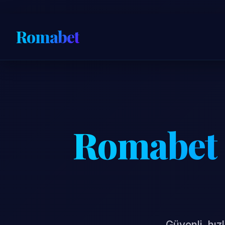
Romabet
Romabet 
Güvenli, hız