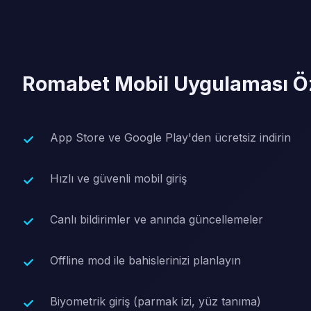
Romabet Mobil Uygulaması Öze
App Store ve Google Play'den ücretsiz indirin
Hızlı ve güvenli mobil giriş
Canlı bildirimler ve anında güncellemeler
Offline mod ile bahislerinizi planlayın
Biyometrik giriş (parmak izi, yüz tanıma)