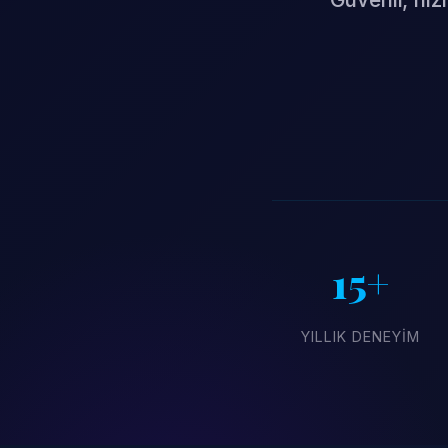
15+
YILLIK DENEYIM