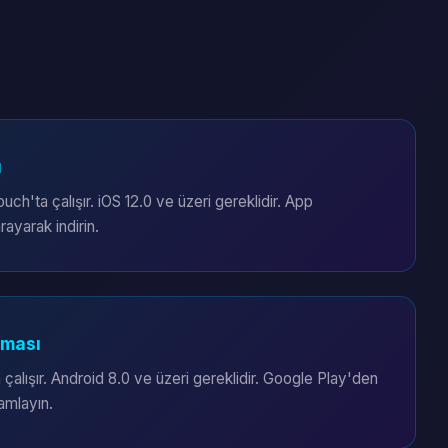
.
ı
ch'ta çalışır. iOS 12.0 ve üzeri gereklidir. App
ayarak indirin.
aması
çalışır. Android 8.0 ve üzeri gereklidir. Google Play'den
amlayın.