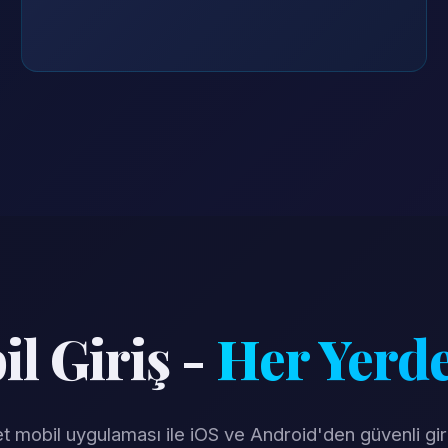
l Giriş -
Her Yerde
 mobil uygulaması ile iOS ve Android'den güvenli giri