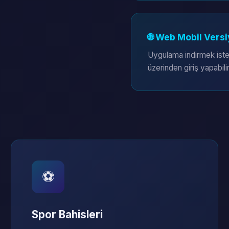
🌐 Web Mobil Vers
Uygulama indirmek ist
üzerinden giriş yapabilir
⚽
Spor Bahisleri