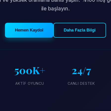
ile başlayın.
Hemen Kaydol
Daha Fazla Bilgi
500K+
24/7
AKTIF OYUNCU
CANLI DESTEK