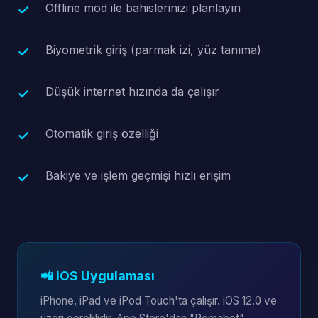
Offline mod ile bahislerinizi planlayın
Biyometrik giriş (parmak izi, yüz tanıma)
Düşük internet hızında da çalışır
Otomatik giriş özelliği
Bakiye ve işlem geçmişi hızlı erişim
📲 iOS Uygulaması
iPhone, iPad ve iPod Touch'ta çalışır. iOS 12.0 ve