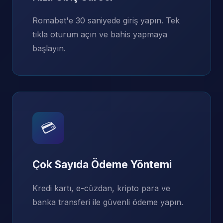
Romabet'e 30 saniyede giriş yapın. Tek
tıkla oturum açın ve bahis yapmaya
başlayın.
💳
Çok Sayıda Ödeme Yöntemi
Kredi kartı, e-cüzdan, kripto para ve
banka transferi ile güvenli ödeme yapın.