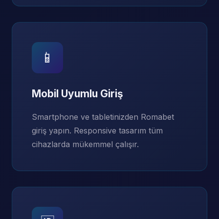
📱
Mobil Uyumlu Giriş
Smartphone ve tabletinizden Romabet
giriş yapın. Responsive tasarım tüm
cihazlarda mükemmel çalışır.