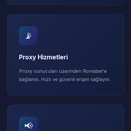
📡
Proxy Hizmetleri
Proxy sunucuları üzerinden Romabet'e
bağlanın. Hızlı ve güvenli erişim sağlayın.
📢