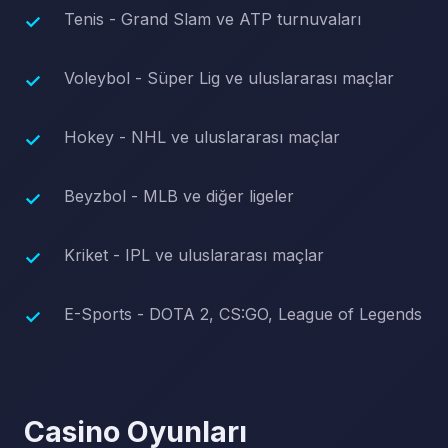
Tenis - Grand Slam ve ATP turnuvaları
Voleybol - Süper Lig ve uluslararası maçlar
Hokey - NHL ve uluslararası maçlar
Beyzbol - MLB ve diğer ligeler
Kriket - IPL ve uluslararası maçlar
E-Sports - DOTA 2, CS:GO, League of Legends
Casino Oyunları