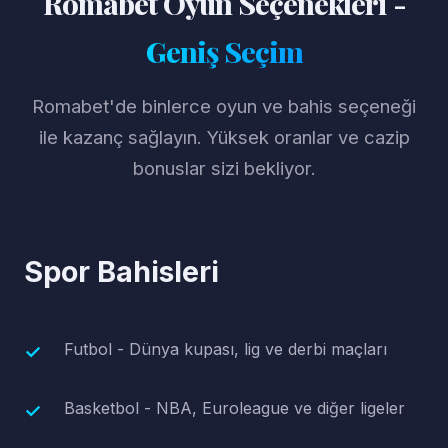
Romabet Oyun Seçenekleri -
Geniş Seçim
Romabet'de binlerce oyun ve bahis seçeneği
ile kazanç sağlayın. Yüksek oranlar ve cazip
bonuslar sizi bekliyor.
Spor Bahisleri
Futbol - Dünya kupası, lig ve derbi maçları
Basketbol - NBA, Euroleague ve diğer ligeler