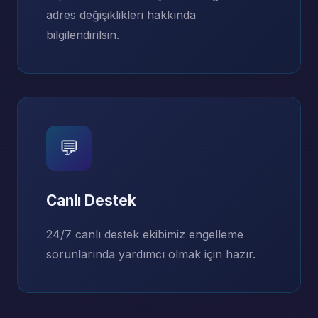
adres değişiklikleri hakkında
bilgilendirilsin.
💬
Canlı Destek
24/7 canlı destek ekibimiz engelleme
sorunlarında yardımcı olmak için hazır.