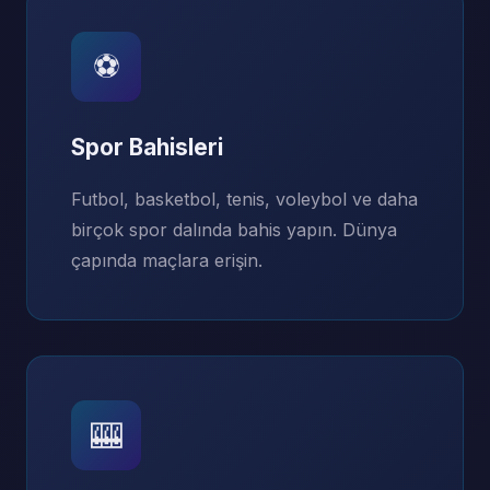
⚽
Spor Bahisleri
Futbol, basketbol, tenis, voleybol ve daha
birçok spor dalında bahis yapın. Dünya
çapında maçlara erişin.
🎰