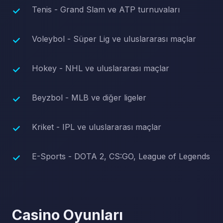
Tenis - Grand Slam ve ATP turnuvaları
Voleybol - Süper Lig ve uluslararası maçlar
Hokey - NHL ve uluslararası maçlar
Beyzbol - MLB ve diğer ligeler
Kriket - IPL ve uluslararası maçlar
E-Sports - DOTA 2, CS:GO, League of Legends
Casino Oyunları