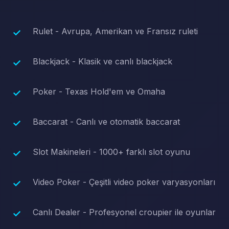
Rulet - Avrupa, Amerikan ve Fransız ruleti
Blackjack - Klasik ve canlı blackjack
Poker - Texas Hold'em ve Omaha
Baccarat - Canlı ve otomatik baccarat
Slot Makineleri - 1000+ farklı slot oyunu
Video Poker - Çeşitli video poker varyasyonları
Canlı Dealer - Profesyonel croupier ile oyunlar