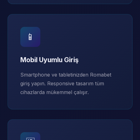
📱
Mobil Uyumlu Giriş
Smartphone ve tabletinizden Romabet
giriş yapın. Responsive tasarım tüm
cihazlarda mükemmel çalışır.