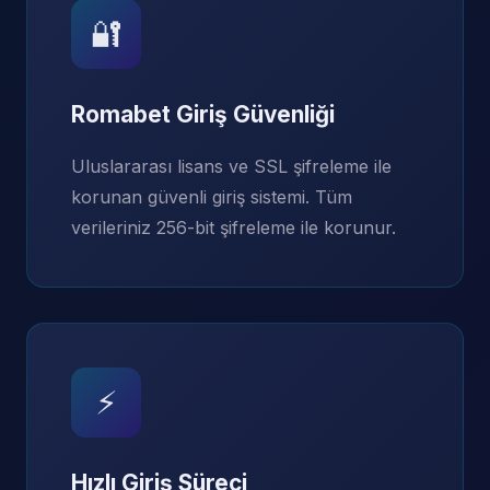
🔐
Romabet Giriş Güvenliği
Uluslararası lisans ve SSL şifreleme ile
korunan güvenli giriş sistemi. Tüm
verileriniz 256-bit şifreleme ile korunur.
⚡
Hızlı Giriş Süreci