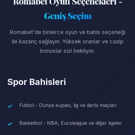
Romabet Oyun Seçenekleri -
Geniş Seçim
Romabet'de binlerce oyun ve bahis seçeneği
ile kazanç sağlayın. Yüksek oranlar ve cazip
bonuslar sizi bekliyor.
Spor Bahisleri
Futbol - Dünya kupası, lig ve derbi maçları
Basketbol - NBA, Euroleague ve diğer ligeler