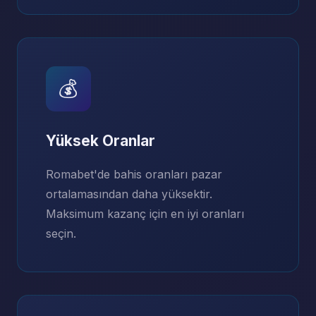
💰
Yüksek Oranlar
Romabet'de bahis oranları pazar
ortalamasından daha yüksektir.
Maksimum kazanç için en iyi oranları
seçin.