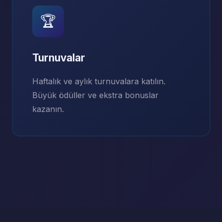
🏆
Turnuvalar
Haftalık ve aylık turnuvalara katılın.
Büyük ödüller ve ekstra bonuslar
kazanın.