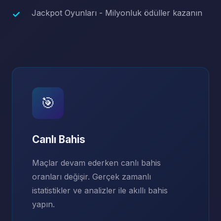
Jackpot Oyunları - Milyonluk ödüller kazanın
🎯
Canlı Bahis
Maçlar devam ederken canlı bahis
oranları değişir. Gerçek zamanlı
istatistikler ve analizler ile akıllı bahis
yapın.