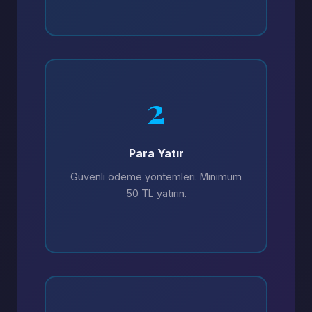
2
Para Yatır
Güvenli ödeme yöntemleri. Minimum
50 TL yatırın.