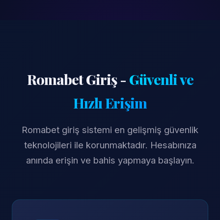
Romabet Giriş -
Güvenli ve
Hızlı Erişim
Romabet giriş sistemi en gelişmiş güvenlik
teknolojileri ile korunmaktadır. Hesabınıza
anında erişin ve bahis yapmaya başlayın.