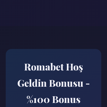
Romabet Hoş
Geldin Bonusu -
%100 Bonus