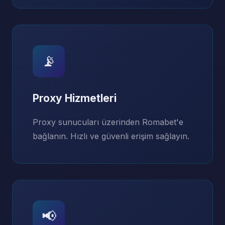
📡
Proxy Hizmetleri
Proxy sunucuları üzerinden Romabet'e
bağlanın. Hızlı ve güvenli erişim sağlayın.
📢