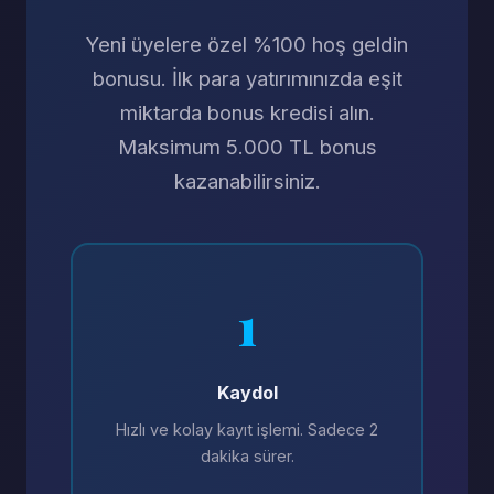
Yeni üyelere özel %100 hoş geldin
bonusu. İlk para yatırımınızda eşit
miktarda bonus kredisi alın.
Maksimum 5.000 TL bonus
kazanabilirsiniz.
1
Kaydol
Hızlı ve kolay kayıt işlemi. Sadece 2
dakika sürer.