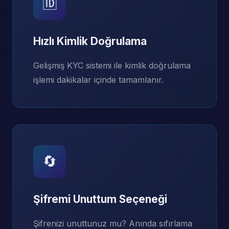
🆔
Hızlı Kimlik Doğrulama
Gelişmiş KYC sistemi ile kimlik doğrulama
işlemi dakikalar içinde tamamlanır.
🔄
Şifremi Unuttum Seçeneği
Şifrenizi unuttunuz mu? Anında sıfırlama