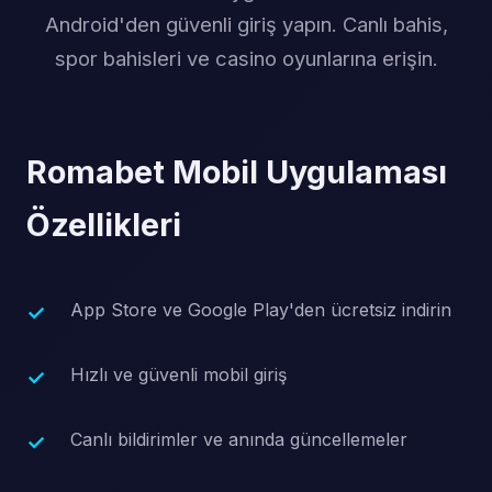
Android'den güvenli giriş yapın. Canlı bahis,
spor bahisleri ve casino oyunlarına erişin.
Romabet Mobil Uygulaması
Özellikleri
App Store ve Google Play'den ücretsiz indirin
Hızlı ve güvenli mobil giriş
Canlı bildirimler ve anında güncellemeler