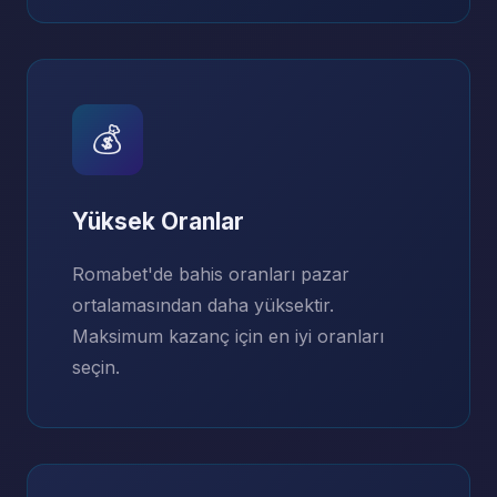
💰
Yüksek Oranlar
Romabet'de bahis oranları pazar
ortalamasından daha yüksektir.
Maksimum kazanç için en iyi oranları
seçin.