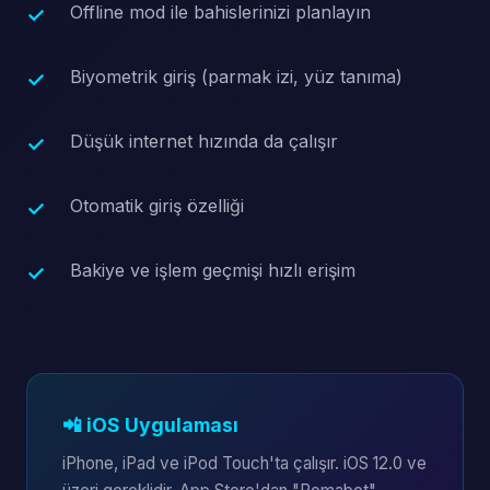
Offline mod ile bahislerinizi planlayın
Biyometrik giriş (parmak izi, yüz tanıma)
Düşük internet hızında da çalışır
Otomatik giriş özelliği
Bakiye ve işlem geçmişi hızlı erişim
📲 iOS Uygulaması
iPhone, iPad ve iPod Touch'ta çalışır. iOS 12.0 ve