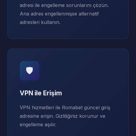
adresi ile engelleme sorunlarını çözün.
Ana adres engellenmişse alternatif
adresleri kullanın.
🛡️
VPN ile Erişim
VPN hizmetleri ile Romabet güncel giriş
adresine erişin. Gizliliğiniz korunur ve
engelleme aşılır.