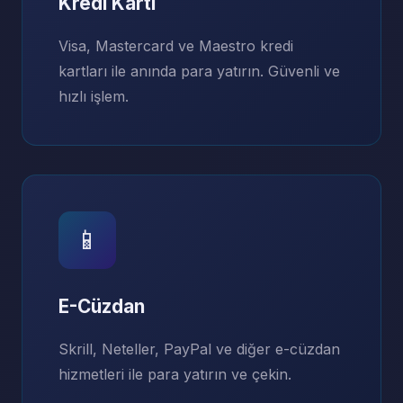
Kredi Kartı
Visa, Mastercard ve Maestro kredi
kartları ile anında para yatırın. Güvenli ve
hızlı işlem.
📱
E-Cüzdan
Skrill, Neteller, PayPal ve diğer e-cüzdan
hizmetleri ile para yatırın ve çekin.