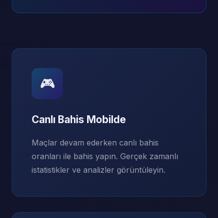
🎮
Canlı Bahis Mobilde
Maçlar devam ederken canlı bahis
oranları ile bahis yapın. Gerçek zamanlı
istatistikler ve analizler görüntüleyin.