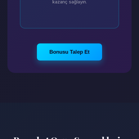
kazanç sağlayın.
Bonusu Talep Et