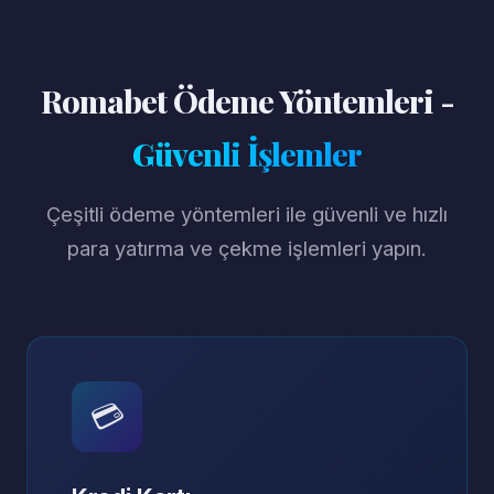
Romabet Ödeme Yöntemleri -
Güvenli İşlemler
Çeşitli ödeme yöntemleri ile güvenli ve hızlı
para yatırma ve çekme işlemleri yapın.
💳