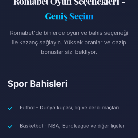
Romabet Oyun Seçenekleri -
Geniş Seçim
Romabet'de binlerce oyun ve bahis seçeneği
ile kazanç sağlayın. Yüksek oranlar ve cazip
bonuslar sizi bekliyor.
Spor Bahisleri
Futbol - Dünya kupası, lig ve derbi maçları
Basketbol - NBA, Euroleague ve diğer ligeler