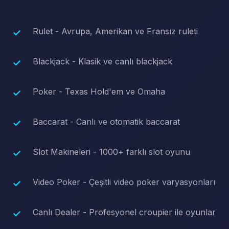
Rulet - Avrupa, Amerikan ve Fransız ruleti
Blackjack - Klasik ve canlı blackjack
Poker - Texas Hold'em ve Omaha
Baccarat - Canlı ve otomatik baccarat
Slot Makineleri - 1000+ farklı slot oyunu
Video Poker - Çeşitli video poker varyasyonları
Canlı Dealer - Profesyonel croupier ile oyunlar