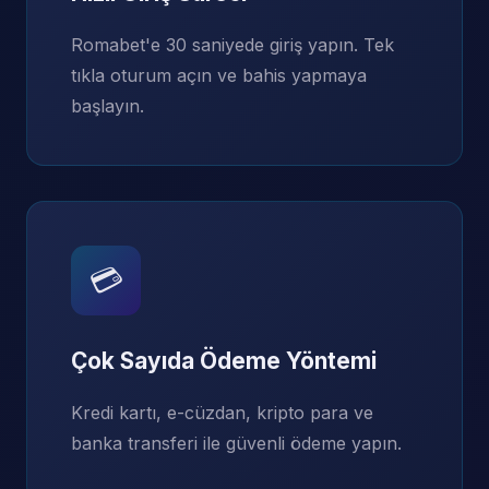
Romabet'e 30 saniyede giriş yapın. Tek
tıkla oturum açın ve bahis yapmaya
başlayın.
💳
Çok Sayıda Ödeme Yöntemi
Kredi kartı, e-cüzdan, kripto para ve
banka transferi ile güvenli ödeme yapın.