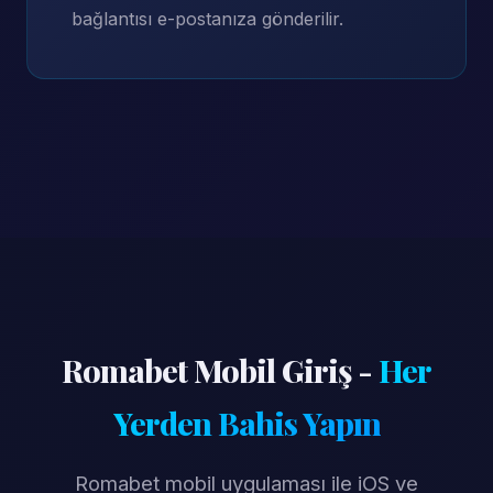
bağlantısı e-postanıza gönderilir.
Romabet Mobil Giriş -
Her
Yerden Bahis Yapın
Romabet mobil uygulaması ile iOS ve