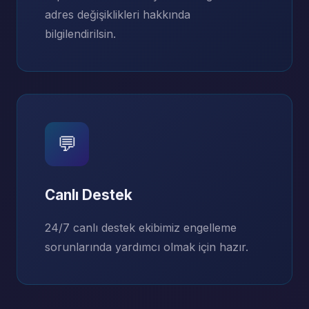
adres değişiklikleri hakkında
bilgilendirilsin.
💬
Canlı Destek
24/7 canlı destek ekibimiz engelleme
sorunlarında yardımcı olmak için hazır.