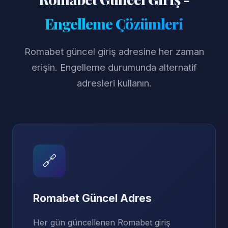
Engelleme Çözümleri
Romabet güncel giriş adresine her zaman
erişin. Engelleme durumunda alternatif
adresleri kullanın.
🔗
Romabet Güncel Adres
Her gün güncellenen Romabet giriş