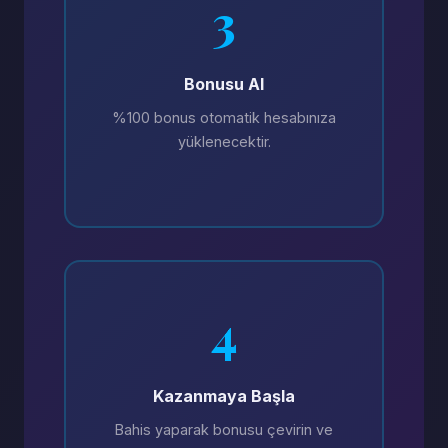
3
Bonusu Al
%100 bonus otomatik hesabınıza
yüklenecektir.
4
Kazanmaya Başla
Bahis yaparak bonusu çevirin ve