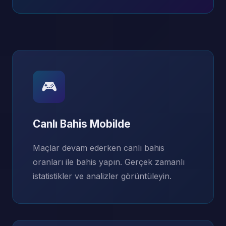
🎮
Canlı Bahis Mobilde
Maçlar devam ederken canlı bahis
oranları ile bahis yapın. Gerçek zamanlı
istatistikler ve analizler görüntüleyin.