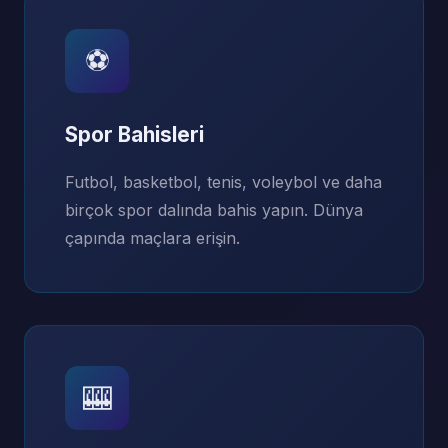
⚽
Spor Bahisleri
Futbol, basketbol, tenis, voleybol ve daha
birçok spor dalında bahis yapın. Dünya
çapında maçlara erişin.
🎰