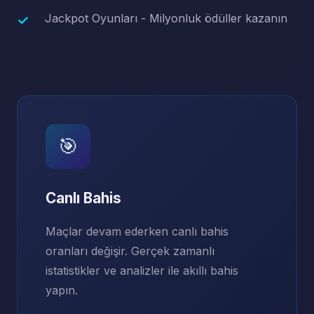
Jackpot Oyunları - Milyonluk ödüller kazanın
🎯
Canlı Bahis
Maçlar devam ederken canlı bahis
oranları değişir. Gerçek zamanlı
istatistikler ve analizler ile akıllı bahis
yapın.