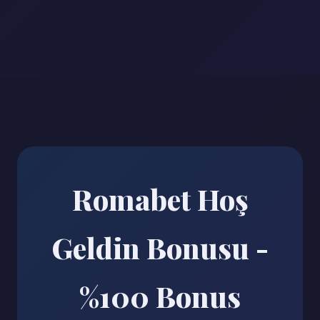
Romabet Hoş
Geldin Bonusu -
%100 Bonus