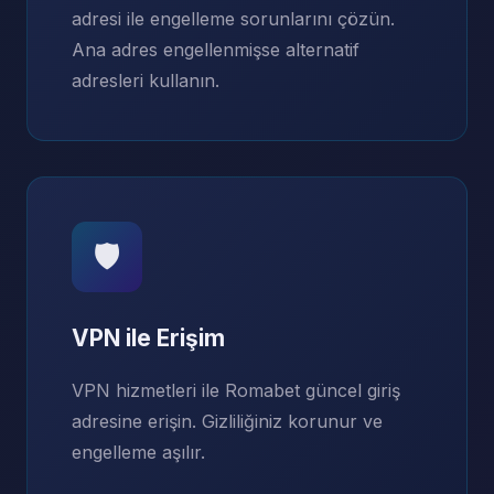
adresi ile engelleme sorunlarını çözün.
Ana adres engellenmişse alternatif
adresleri kullanın.
🛡️
VPN ile Erişim
VPN hizmetleri ile Romabet güncel giriş
adresine erişin. Gizliliğiniz korunur ve
engelleme aşılır.