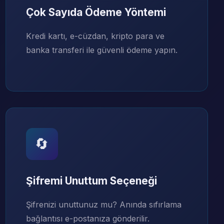
Çok Sayıda Ödeme Yöntemi
Kredi kartı, e-cüzdan, kripto para ve
banka transferi ile güvenli ödeme yapın.
🔄
Şifremi Unuttum Seçeneği
Şifrenizi unuttunuz mu? Anında sıfırlama
bağlantısı e-postanıza gönderilir.