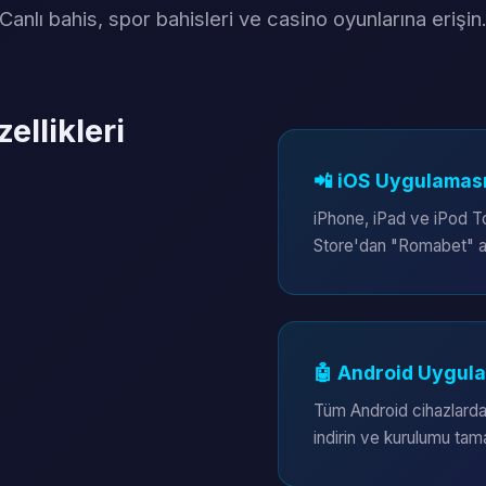
Canlı bahis, spor bahisleri ve casino oyunlarına erişin
llikleri
📲 iOS Uygulamas
iPhone, iPad ve iPod Tou
Store'dan "Romabet" ar
🤖 Android Uygul
Tüm Android cihazlarda 
indirin ve kurulumu tam