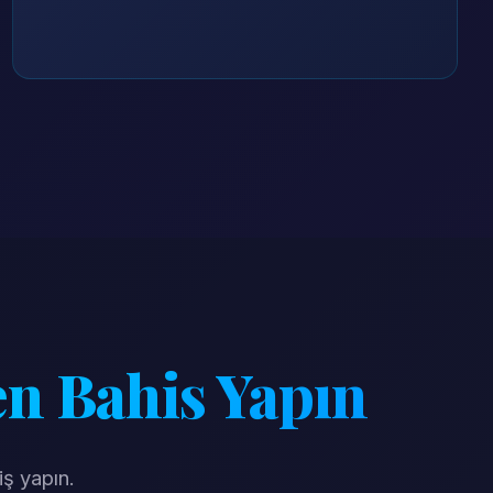
n Bahis Yapın
ş yapın.