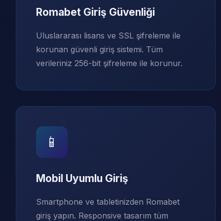
Romabet Giriş Güvenliği
Uluslararası lisans ve SSL şifreleme ile
korunan güvenli giriş sistemi. Tüm
verileriniz 256-bit şifreleme ile korunur.
📱
Mobil Uyumlu Giriş
Smartphone ve tabletinizden Romabet
giriş yapın. Responsive tasarım tüm