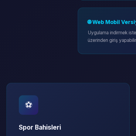
🌐 Web Mobil Vers
Uygulama indirmek ist
üzerinden giriş yapabilir
⚽
Spor Bahisleri