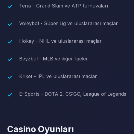
Tenis - Grand Slam ve ATP turnuvaları
Voleybol - Süper Lig ve uluslararası maçlar
Hokey - NHL ve uluslararası maçlar
Beyzbol - MLB ve diğer ligeler
Kriket - IPL ve uluslararası maçlar
E-Sports - DOTA 2, CS:GO, League of Legends
Casino Oyunları