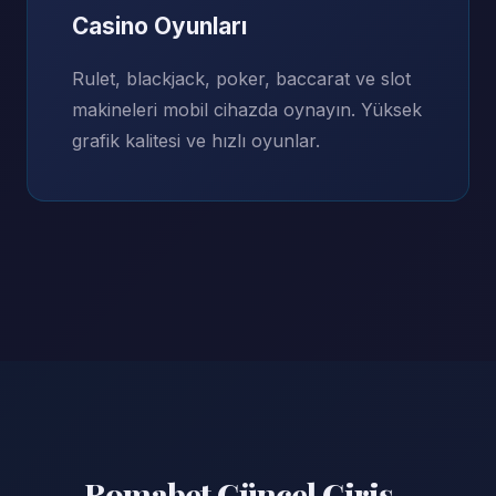
Casino Oyunları
Rulet, blackjack, poker, baccarat ve slot
makineleri mobil cihazda oynayın. Yüksek
grafik kalitesi ve hızlı oyunlar.
Romabet Güncel Giriş -