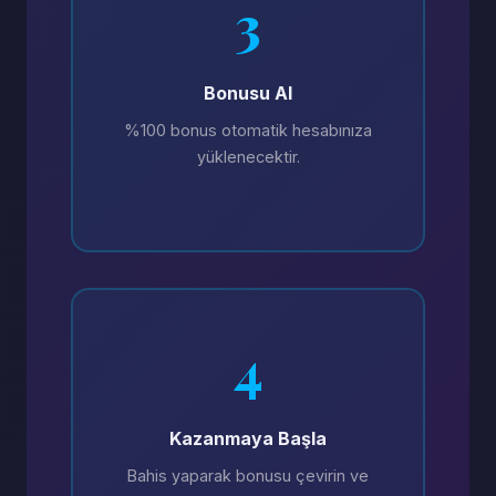
3
Bonusu Al
%100 bonus otomatik hesabınıza
yüklenecektir.
4
Kazanmaya Başla
Bahis yaparak bonusu çevirin ve