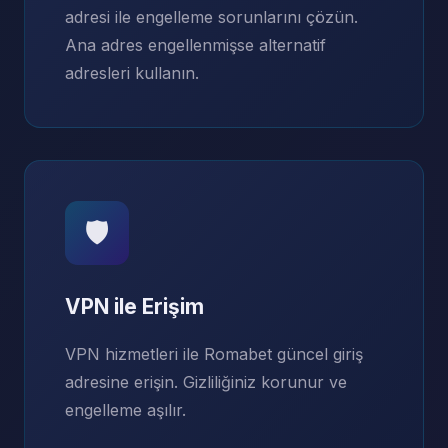
adresi ile engelleme sorunlarını çözün.
Ana adres engellenmişse alternatif
adresleri kullanın.
🛡️
VPN ile Erişim
VPN hizmetleri ile Romabet güncel giriş
adresine erişin. Gizliliğiniz korunur ve
engelleme aşılır.