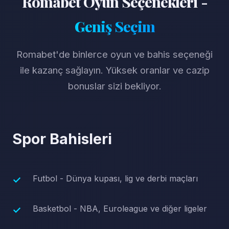
Romabet Oyun Seçenekleri -
Geniş Seçim
Romabet'de binlerce oyun ve bahis seçeneği
ile kazanç sağlayın. Yüksek oranlar ve cazip
bonuslar sizi bekliyor.
Spor Bahisleri
Futbol - Dünya kupası, lig ve derbi maçları
Basketbol - NBA, Euroleague ve diğer ligeler