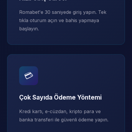
Romabet'e 30 saniyede giriş yapın. Tek
tıkla oturum açın ve bahis yapmaya
başlayın.
💳
Çok Sayıda Ödeme Yöntemi
Kredi kartı, e-cüzdan, kripto para ve
banka transferi ile güvenli ödeme yapın.