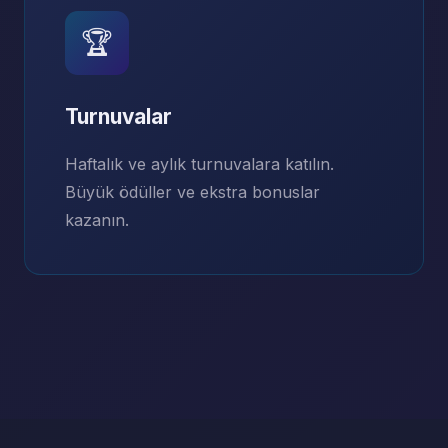
🏆
Turnuvalar
Haftalık ve aylık turnuvalara katılın.
Büyük ödüller ve ekstra bonuslar
kazanın.