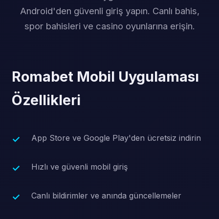
Android'den güvenli giriş yapın. Canlı bahis,
spor bahisleri ve casino oyunlarına erişin.
Romabet Mobil Uygulaması
Özellikleri
App Store ve Google Play'den ücretsiz indirin
Hızlı ve güvenli mobil giriş
Canlı bildirimler ve anında güncellemeler