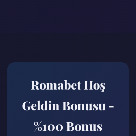
Romabet Hoş
Geldin Bonusu -
%100 Bonus