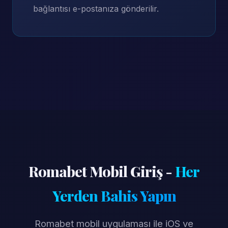
bağlantısı e-postanıza gönderilir.
Romabet Mobil Giriş -
Her
Yerden Bahis Yapın
Romabet mobil uygulaması ile iOS ve