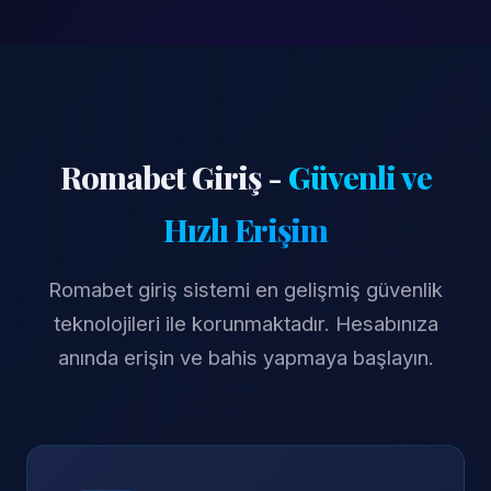
Romabet Giriş -
Güvenli ve
Hızlı Erişim
Romabet giriş sistemi en gelişmiş güvenlik
teknolojileri ile korunmaktadır. Hesabınıza
anında erişin ve bahis yapmaya başlayın.