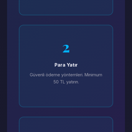
2
Para Yatır
Güvenli ödeme yöntemleri. Minimum
50 TL yatırın.