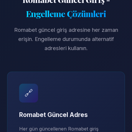
Engelleme Çözümleri
Romabet güncel giriş adresine her zaman
erişin. Engelleme durumunda alternatif
adresleri kullanın.
🔗
Romabet Güncel Adres
Her gün güncellenen Romabet giriş