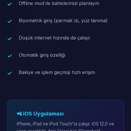
Offline mod ile bahislerinizi planlayın
Biyometrik giriş (parmak izi, yüz tanıma)
Düşük internet hızında da çalışır
Otomatik giriş özelliği
Bakiye ve işlem geçmişi hızlı erişim
📲 iOS Uygulaması
iPhone, iPad ve iPod Touch'ta çalışır. iOS 12.0 ve