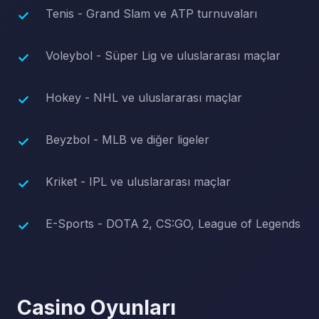
Tenis - Grand Slam ve ATP turnuvaları
Voleybol - Süper Lig ve uluslararası maçlar
Hokey - NHL ve uluslararası maçlar
Beyzbol - MLB ve diğer ligeler
Kriket - IPL ve uluslararası maçlar
E-Sports - DOTA 2, CS:GO, League of Legends
Casino Oyunları