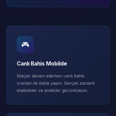
🎮
Canlı Bahis Mobilde
Maçlar devam ederken canlı bahis
oranları ile bahis yapın. Gerçek zamanlı
istatistikler ve analizler görüntüleyin.