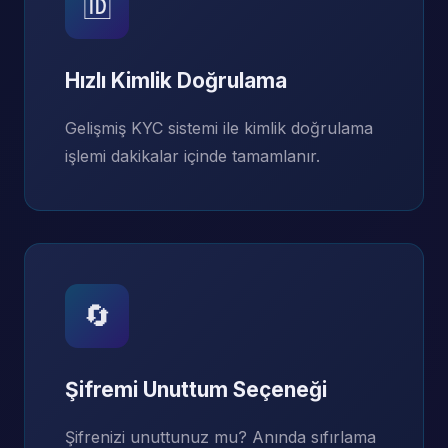
🆔
Hızlı Kimlik Doğrulama
Gelişmiş KYC sistemi ile kimlik doğrulama
işlemi dakikalar içinde tamamlanır.
🔄
Şifremi Unuttum Seçeneği
Şifrenizi unuttunuz mu? Anında sıfırlama