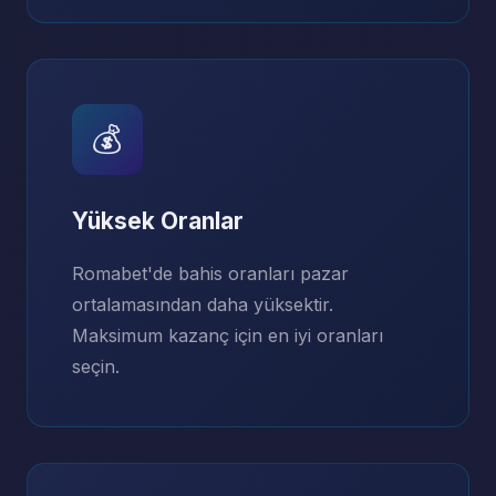
💰
Yüksek Oranlar
Romabet'de bahis oranları pazar
ortalamasından daha yüksektir.
Maksimum kazanç için en iyi oranları
seçin.