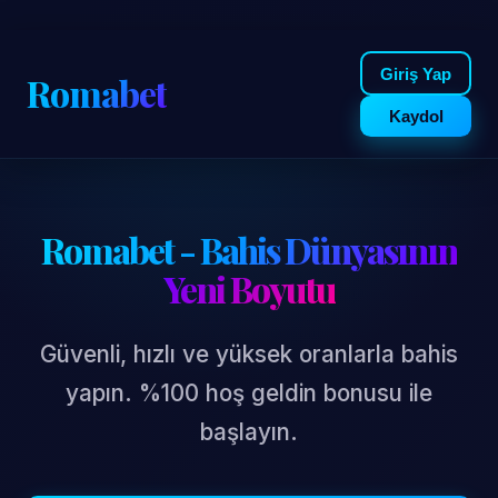
Giriş Yap
Romabet
Kaydol
Romabet - Bahis Dünyasının
Yeni Boyutu
Güvenli, hızlı ve yüksek oranlarla bahis
yapın. %100 hoş geldin bonusu ile
başlayın.