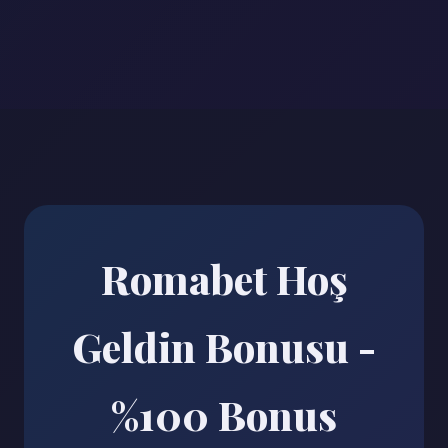
Romabet Hoş
Geldin Bonusu -
%100 Bonus