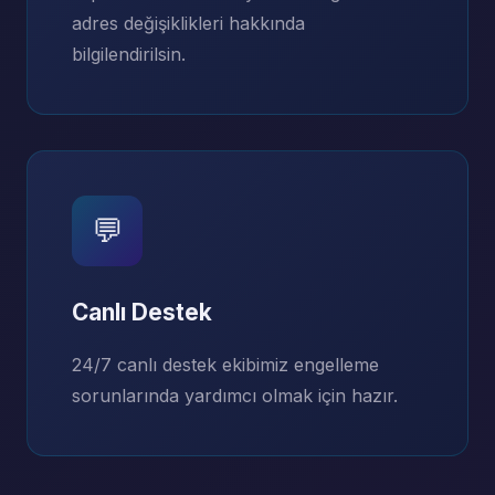
adres değişiklikleri hakkında
bilgilendirilsin.
💬
Canlı Destek
24/7 canlı destek ekibimiz engelleme
sorunlarında yardımcı olmak için hazır.