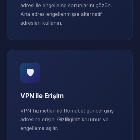
adresi ile engelleme sorunlarını çözün.
Ana adres engellenmişse alternatif
adresleri kullanın.
🛡️
VPN ile Erişim
VPN hizmetleri ile Romabet güncel giriş
adresine erişin. Gizliliğiniz korunur ve
engelleme aşılır.