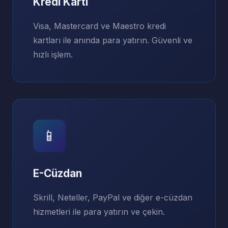
Kredi Kartı
Visa, Mastercard ve Maestro kredi
kartları ile anında para yatırın. Güvenli ve
hızlı işlem.
📱
E-Cüzdan
Skrill, Neteller, PayPal ve diğer e-cüzdan
hizmetleri ile para yatırın ve çekin.