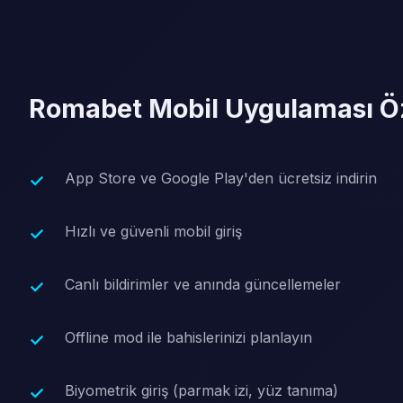
Romabet Mobil Uygulaması Öze
App Store ve Google Play'den ücretsiz indirin
Hızlı ve güvenli mobil giriş
Canlı bildirimler ve anında güncellemeler
Offline mod ile bahislerinizi planlayın
Biyometrik giriş (parmak izi, yüz tanıma)