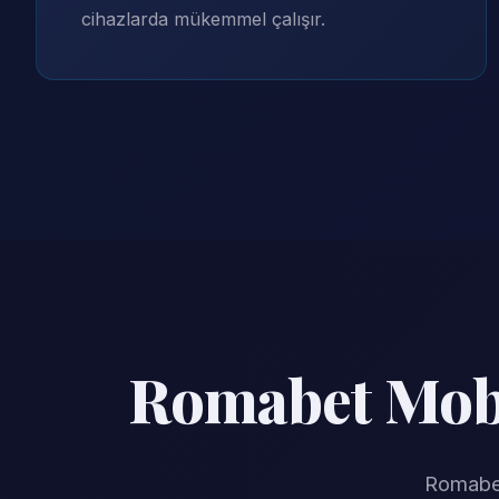
cihazlarda mükemmel çalışır.
Romabet Mobi
Romabet