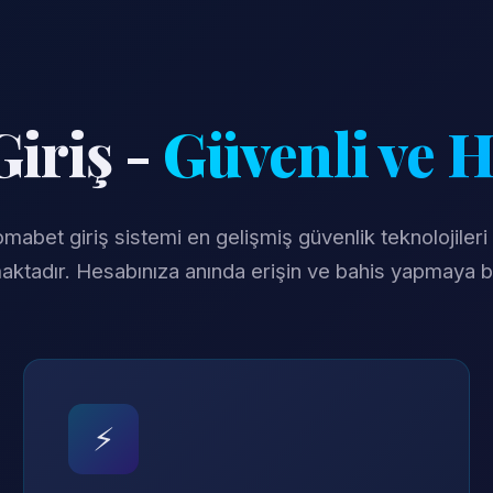
iriş -
Güvenli ve H
mabet giriş sistemi en gelişmiş güvenlik teknolojileri 
ktadır. Hesabınıza anında erişin ve bahis yapmaya b
⚡