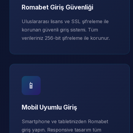
Romabet Giriş Güvenliği
Uluslararası lisans ve SSL şifreleme ile
korunan güvenli giriş sistemi. Tüm
verileriniz 256-bit şifreleme ile korunur.
📱
Mobil Uyumlu Giriş
Smartphone ve tabletinizden Romabet
giriş yapın. Responsive tasarım tüm