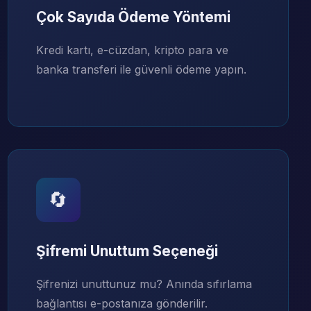
Çok Sayıda Ödeme Yöntemi
Kredi kartı, e-cüzdan, kripto para ve
banka transferi ile güvenli ödeme yapın.
🔄
Şifremi Unuttum Seçeneği
Şifrenizi unuttunuz mu? Anında sıfırlama
bağlantısı e-postanıza gönderilir.