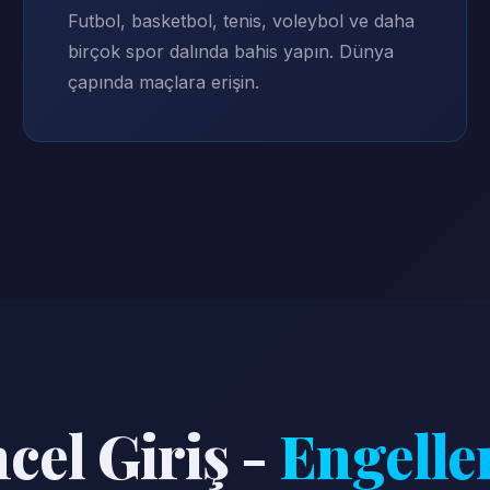
Futbol, basketbol, tenis, voleybol ve daha
birçok spor dalında bahis yapın. Dünya
çapında maçlara erişin.
el Giriş -
Engelle