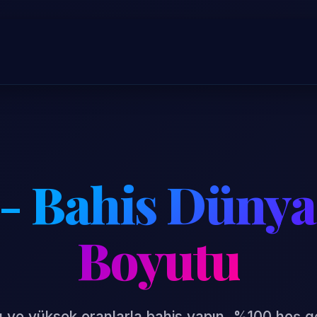
- Bahis Dünyas
Boyutu
lı ve yüksek oranlarla bahis yapın. %100 hoş 