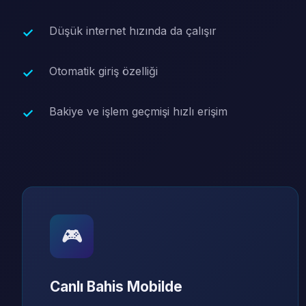
Düşük internet hızında da çalışır
Otomatik giriş özelliği
Bakiye ve işlem geçmişi hızlı erişim
🎮
Canlı Bahis Mobilde