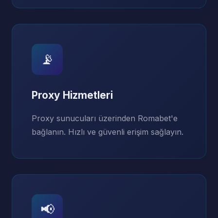
📡
Proxy Hizmetleri
Proxy sunucuları üzerinden Romabet'e
bağlanın. Hızlı ve güvenli erişim sağlayın.
📢