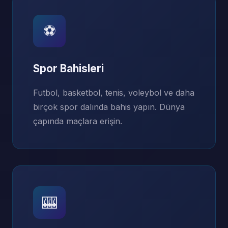
⚽
Spor Bahisleri
Futbol, basketbol, tenis, voleybol ve daha
birçok spor dalında bahis yapın. Dünya
çapında maçlara erişin.
🎰