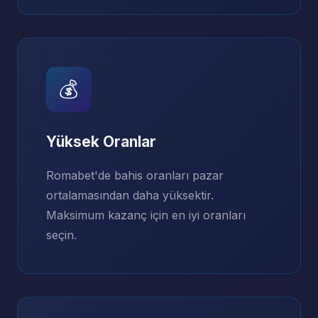
💰
Yüksek Oranlar
Romabet'de bahis oranları pazar
ortalamasından daha yüksektir.
Maksimum kazanç için en iyi oranları
seçin.