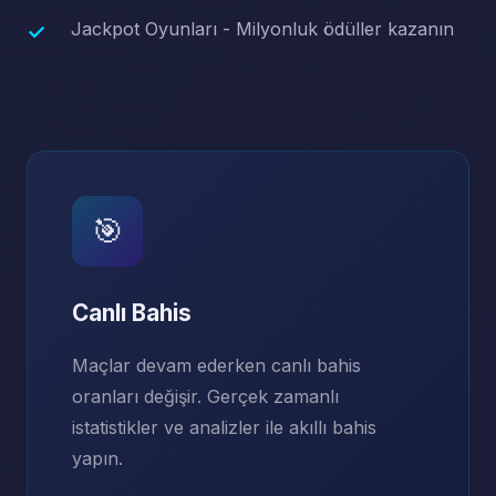
Jackpot Oyunları - Milyonluk ödüller kazanın
🎯
Canlı Bahis
Maçlar devam ederken canlı bahis
oranları değişir. Gerçek zamanlı
istatistikler ve analizler ile akıllı bahis
yapın.