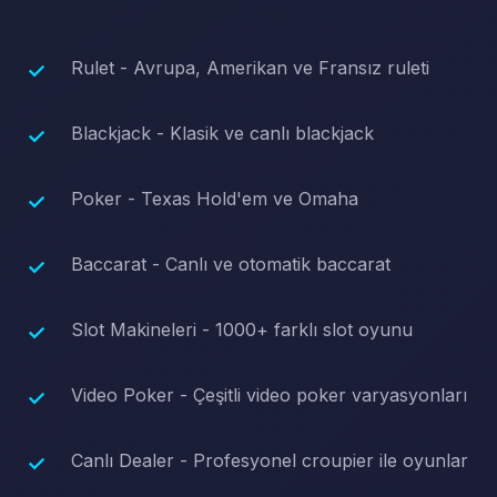
Rulet - Avrupa, Amerikan ve Fransız ruleti
Blackjack - Klasik ve canlı blackjack
Poker - Texas Hold'em ve Omaha
Baccarat - Canlı ve otomatik baccarat
Slot Makineleri - 1000+ farklı slot oyunu
Video Poker - Çeşitli video poker varyasyonları
Canlı Dealer - Profesyonel croupier ile oyunlar