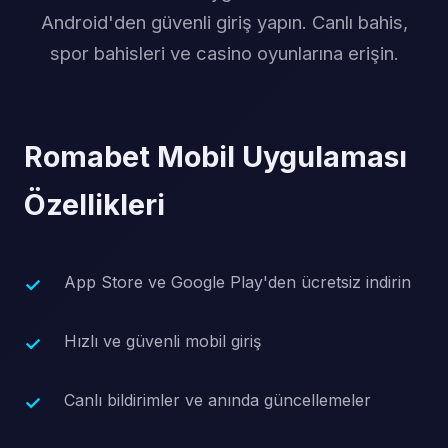
Android'den güvenli giriş yapın. Canlı bahis,
spor bahisleri ve casino oyunlarına erişin.
Romabet Mobil Uygulaması
Özellikleri
App Store ve Google Play'den ücretsiz indirin
Hızlı ve güvenli mobil giriş
Canlı bildirimler ve anında güncellemeler