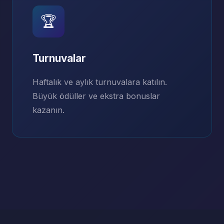
🏆
Turnuvalar
Haftalık ve aylık turnuvalara katılın.
Büyük ödüller ve ekstra bonuslar
kazanın.