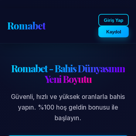
Giriş Yap
Romabet
Kaydol
Romabet - Bahis Dünyasının
Yeni Boyutu
Güvenli, hızlı ve yüksek oranlarla bahis
yapın. %100 hoş geldin bonusu ile
başlayın.