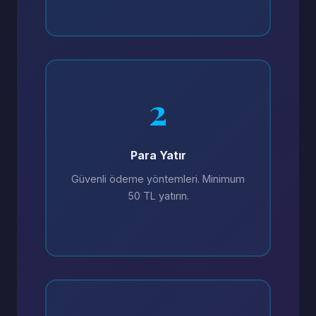
2
Para Yatır
Güvenli ödeme yöntemleri. Minimum
50 TL yatırın.