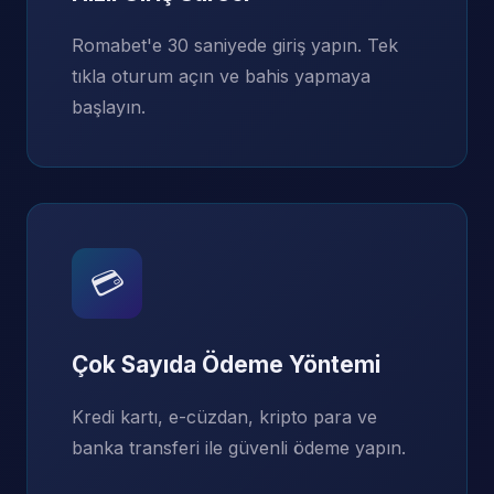
Romabet'e 30 saniyede giriş yapın. Tek
tıkla oturum açın ve bahis yapmaya
başlayın.
💳
Çok Sayıda Ödeme Yöntemi
Kredi kartı, e-cüzdan, kripto para ve
banka transferi ile güvenli ödeme yapın.