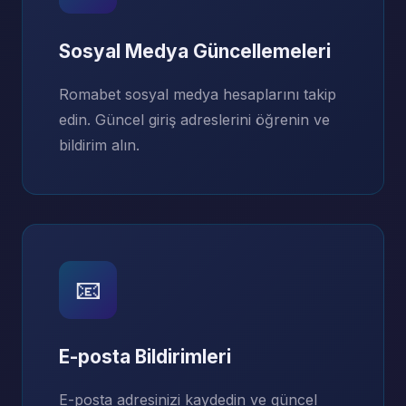
Sosyal Medya Güncellemeleri
Romabet sosyal medya hesaplarını takip
edin. Güncel giriş adreslerini öğrenin ve
bildirim alın.
📧
E-posta Bildirimleri
E-posta adresinizi kaydedin ve güncel