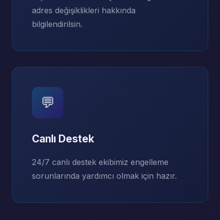
adres değişiklikleri hakkında
bilgilendirilsin.
💬
Canlı Destek
24/7 canlı destek ekibimiz engelleme
sorunlarında yardımcı olmak için hazır.