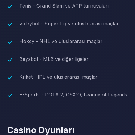
Tenis - Grand Slam ve ATP turnuvaları
Voleybol - Süper Lig ve uluslararası maçlar
Hokey - NHL ve uluslararası maçlar
Beyzbol - MLB ve diğer ligeler
Kriket - IPL ve uluslararası maçlar
E-Sports - DOTA 2, CS:GO, League of Legends
Casino Oyunları