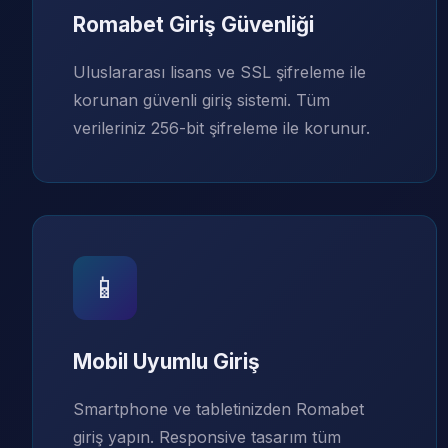
Romabet Giriş Güvenliği
Uluslararası lisans ve SSL şifreleme ile
korunan güvenli giriş sistemi. Tüm
verileriniz 256-bit şifreleme ile korunur.
📱
Mobil Uyumlu Giriş
Smartphone ve tabletinizden Romabet
giriş yapın. Responsive tasarım tüm