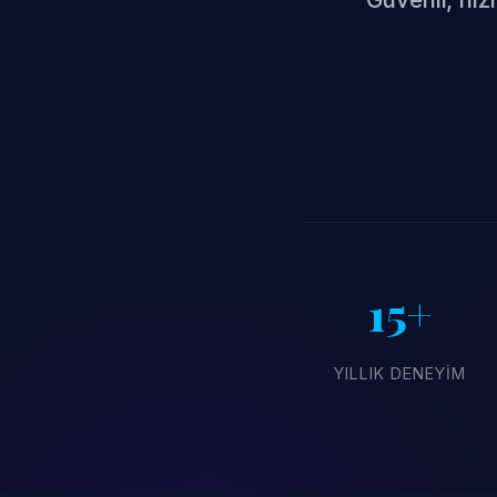
15+
YILLIK DENEYIM