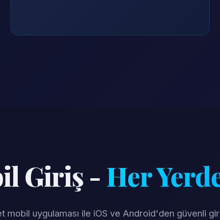
l Giriş -
Her Yerde
 mobil uygulaması ile iOS ve Android'den güvenli giri