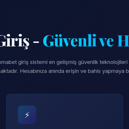
iriş -
Güvenli ve H
mabet giriş sistemi en gelişmiş güvenlik teknolojileri 
ktadır. Hesabınıza anında erişin ve bahis yapmaya b
⚡