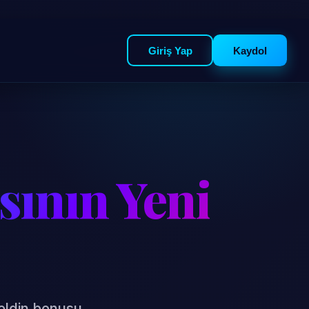
Giriş Yap
Kaydol
ının Yeni
geldin bonusu