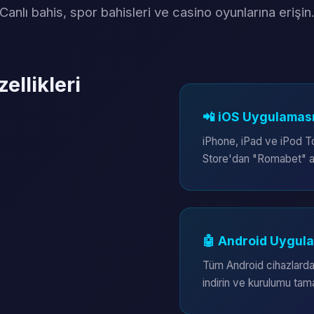
Canlı bahis, spor bahisleri ve casino oyunlarına erişin
llikleri
📲 iOS Uygulamas
iPhone, iPad ve iPod Tou
Store'dan "Romabet" ar
🤖 Android Uygul
Tüm Android cihazlarda 
indirin ve kurulumu tam