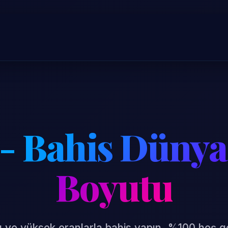
- Bahis Dünyas
Boyutu
lı ve yüksek oranlarla bahis yapın. %100 hoş 