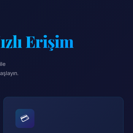
ızlı Erişim
ile
aşlayın.
💳