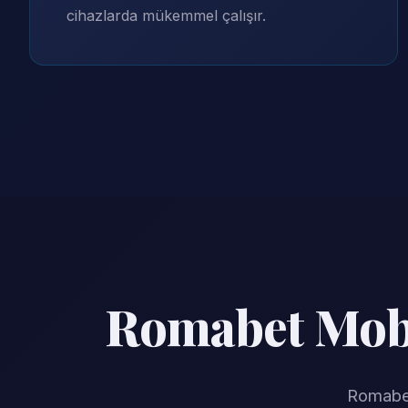
cihazlarda mükemmel çalışır.
Romabet Mobi
Romabet