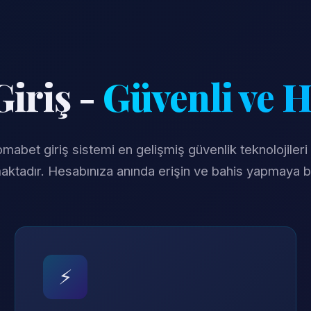
iriş -
Güvenli ve H
mabet giriş sistemi en gelişmiş güvenlik teknolojileri 
ktadır. Hesabınıza anında erişin ve bahis yapmaya b
⚡