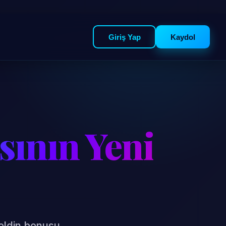
Giriş Yap
Kaydol
ının Yeni
geldin bonusu