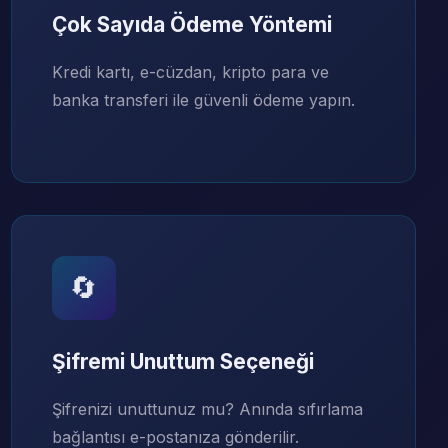
Çok Sayıda Ödeme Yöntemi
Kredi kartı, e-cüzdan, kripto para ve
banka transferi ile güvenli ödeme yapın.
🔄
Şifremi Unuttum Seçeneği
Şifrenizi unuttunuz mu? Anında sıfırlama
bağlantısı e-postanıza gönderilir.