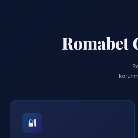
Romabet G
Ro
korunma
🔐