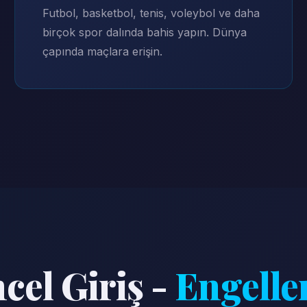
Futbol, basketbol, tenis, voleybol ve daha
birçok spor dalında bahis yapın. Dünya
çapında maçlara erişin.
el Giriş -
Engelle