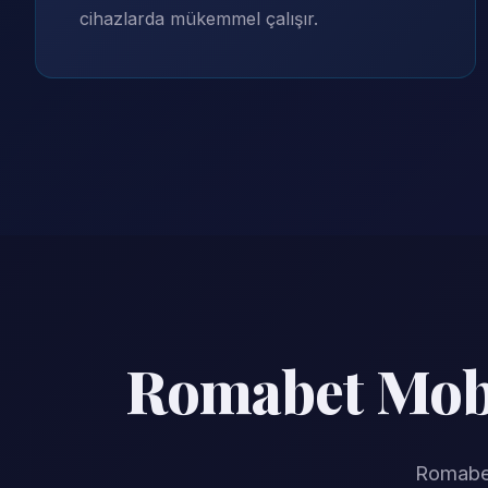
cihazlarda mükemmel çalışır.
Romabet Mobi
Romabet