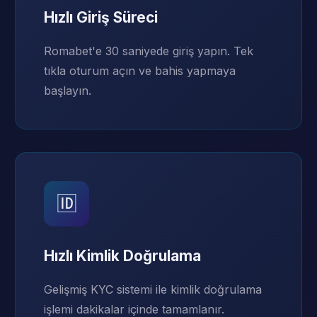
Hızlı Giriş Süreci
Romabet'e 30 saniyede giriş yapın. Tek
tıkla oturum açın ve bahis yapmaya
başlayın.
🆔
Hızlı Kimlik Doğrulama
Gelişmiş KYC sistemi ile kimlik doğrulama
işlemi dakikalar içinde tamamlanır.