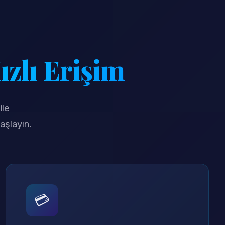
ızlı Erişim
ile
aşlayın.
💳