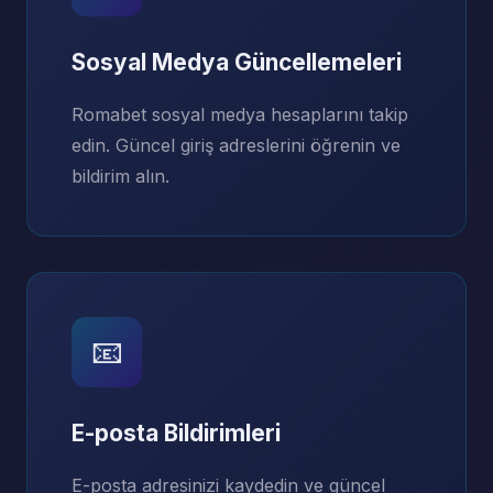
Sosyal Medya Güncellemeleri
Romabet sosyal medya hesaplarını takip
edin. Güncel giriş adreslerini öğrenin ve
bildirim alın.
📧
E-posta Bildirimleri
E-posta adresinizi kaydedin ve güncel