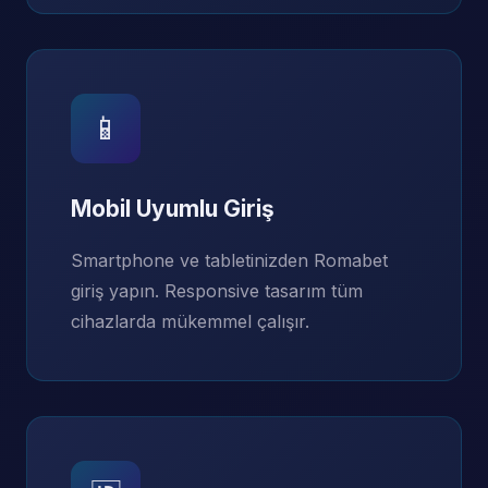
📱
Mobil Uyumlu Giriş
Smartphone ve tabletinizden Romabet
giriş yapın. Responsive tasarım tüm
cihazlarda mükemmel çalışır.