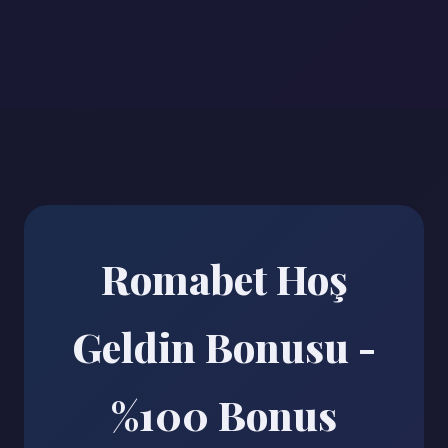
Romabet Hoş
Geldin Bonusu -
%100 Bonus