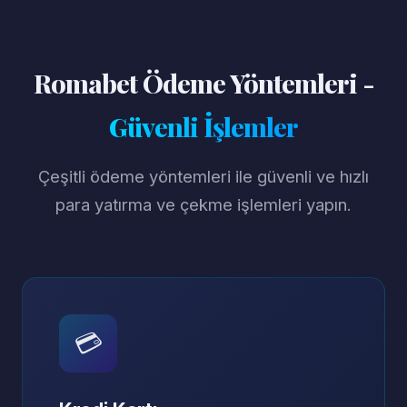
Romabet Ödeme Yöntemleri -
Güvenli İşlemler
Çeşitli ödeme yöntemleri ile güvenli ve hızlı
para yatırma ve çekme işlemleri yapın.
💳