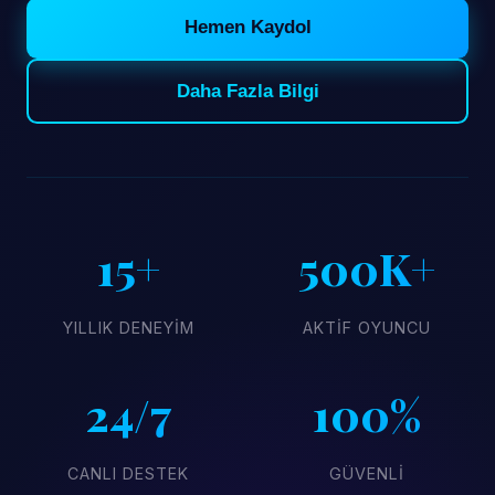
Hemen Kaydol
Daha Fazla Bilgi
15+
500K+
YILLIK DENEYIM
AKTIF OYUNCU
24/7
100%
CANLI DESTEK
GÜVENLI