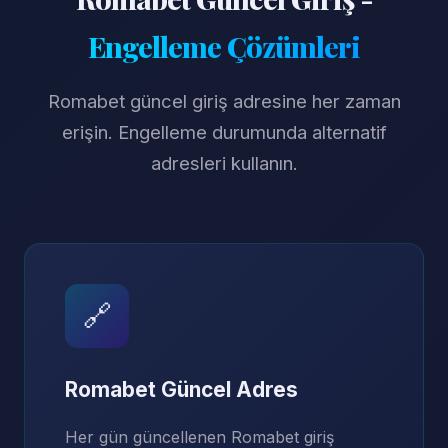
Engelleme Çözümleri
Romabet güncel giriş adresine her zaman
erişin. Engelleme durumunda alternatif
adresleri kullanın.
🔗
Romabet Güncel Adres
Her gün güncellenen Romabet giriş