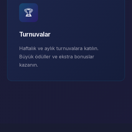
🏆
Turnuvalar
Haftalık ve aylık turnuvalara katılın.
Büyük ödüller ve ekstra bonuslar
kazanın.