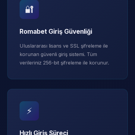
🔐
Romabet Giriş Güvenliği
Uluslararası lisans ve SSL şifreleme ile
korunan güvenli giriş sistemi. Tüm
verileriniz 256-bit şifreleme ile korunur.
⚡
Hızlı Giriş Süreci