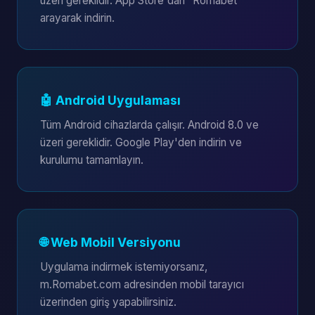
üzeri gereklidir. App Store'dan "Romabet"
arayarak indirin.
🤖 Android Uygulaması
Tüm Android cihazlarda çalışır. Android 8.0 ve
üzeri gereklidir. Google Play'den indirin ve
kurulumu tamamlayın.
🌐 Web Mobil Versiyonu
Uygulama indirmek istemiyorsanız,
m.Romabet.com adresinden mobil tarayıcı
üzerinden giriş yapabilirsiniz.