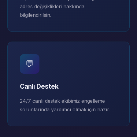
adres değişiklikleri hakkında
bilgilendirilsin.
💬
Canlı Destek
24/7 canlı destek ekibimiz engelleme
sorunlarında yardımcı olmak için hazır.