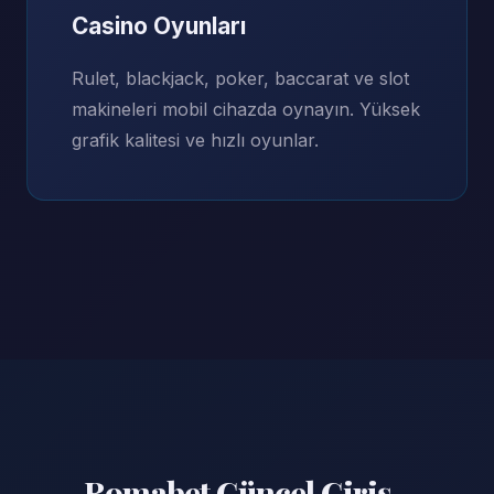
Casino Oyunları
Rulet, blackjack, poker, baccarat ve slot
makineleri mobil cihazda oynayın. Yüksek
grafik kalitesi ve hızlı oyunlar.
Romabet Güncel Giriş -