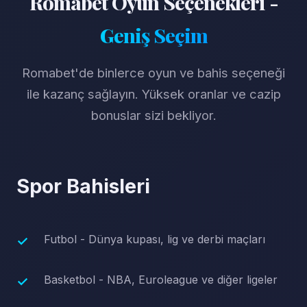
Romabet Oyun Seçenekleri -
Geniş Seçim
Romabet'de binlerce oyun ve bahis seçeneği
ile kazanç sağlayın. Yüksek oranlar ve cazip
bonuslar sizi bekliyor.
Spor Bahisleri
Futbol - Dünya kupası, lig ve derbi maçları
Basketbol - NBA, Euroleague ve diğer ligeler