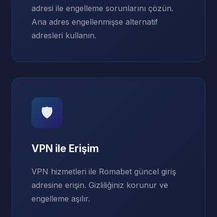
adresi ile engelleme sorunlarını çözün.
Ana adres engellenmişse alternatif
adresleri kullanın.
🛡️
VPN ile Erişim
VPN hizmetleri ile Romabet güncel giriş
adresine erişin. Gizliliğiniz korunur ve
engelleme aşılır.