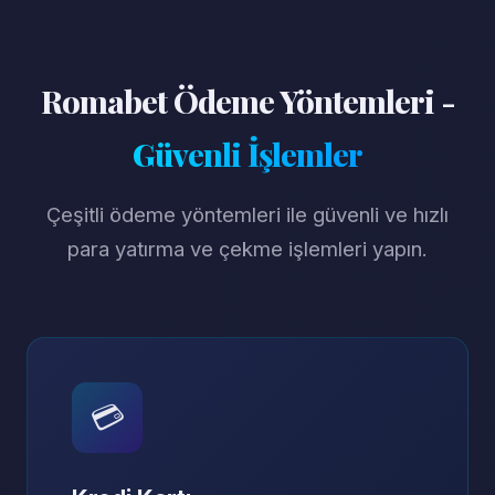
Romabet Ödeme Yöntemleri -
Güvenli İşlemler
Çeşitli ödeme yöntemleri ile güvenli ve hızlı
para yatırma ve çekme işlemleri yapın.
💳