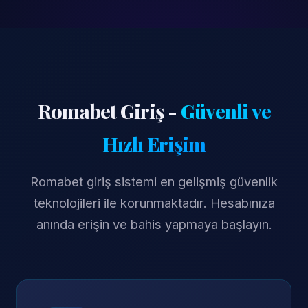
Romabet Giriş -
Güvenli ve
Hızlı Erişim
Romabet giriş sistemi en gelişmiş güvenlik
teknolojileri ile korunmaktadır. Hesabınıza
anında erişin ve bahis yapmaya başlayın.