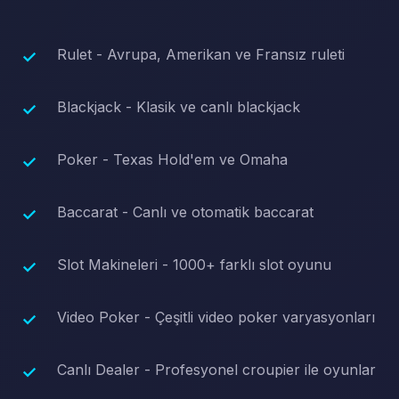
Rulet - Avrupa, Amerikan ve Fransız ruleti
Blackjack - Klasik ve canlı blackjack
Poker - Texas Hold'em ve Omaha
Baccarat - Canlı ve otomatik baccarat
Slot Makineleri - 1000+ farklı slot oyunu
Video Poker - Çeşitli video poker varyasyonları
Canlı Dealer - Profesyonel croupier ile oyunlar