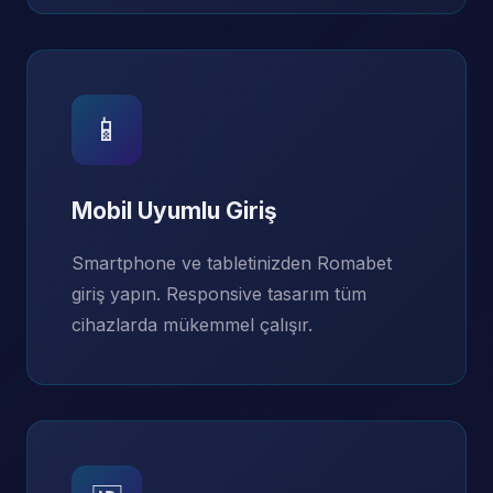
📱
Mobil Uyumlu Giriş
Smartphone ve tabletinizden Romabet
giriş yapın. Responsive tasarım tüm
cihazlarda mükemmel çalışır.