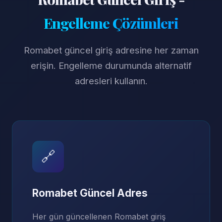
Engelleme Çözümleri
Romabet güncel giriş adresine her zaman
erişin. Engelleme durumunda alternatif
adresleri kullanın.
🔗
Romabet Güncel Adres
Her gün güncellenen Romabet giriş