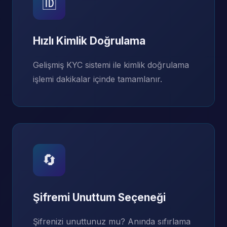
🆔
Hızlı Kimlik Doğrulama
Gelişmiş KYC sistemi ile kimlik doğrulama
işlemi dakikalar içinde tamamlanır.
🔄
Şifremi Unuttum Seçeneği
Şifrenizi unuttunuz mu? Anında sıfırlama