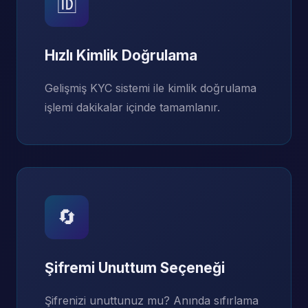
🆔
Hızlı Kimlik Doğrulama
Gelişmiş KYC sistemi ile kimlik doğrulama
işlemi dakikalar içinde tamamlanır.
🔄
Şifremi Unuttum Seçeneği
Şifrenizi unuttunuz mu? Anında sıfırlama