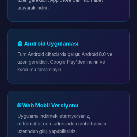
üzeri gereklidir. App Store'dan "Romabet"
arayarak indirin.
🤖 Android Uygulaması
Tüm Android cihazlarda çalışır. Android 8.0 ve
üzeri gereklidir. Google Play'den indirin ve
kurulumu tamamlayın.
🌐 Web Mobil Versiyonu
Uygulama indirmek istemiyorsanız,
m.Romabet.com adresinden mobil tarayıcı
üzerinden giriş yapabilirsiniz.