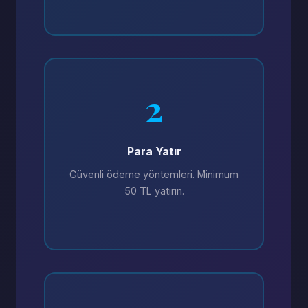
2
Para Yatır
Güvenli ödeme yöntemleri. Minimum
50 TL yatırın.