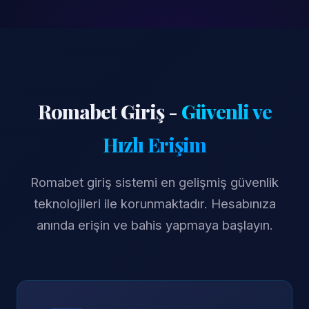
Romabet Giriş -
Güvenli ve
Hızlı Erişim
Romabet giriş sistemi en gelişmiş güvenlik
teknolojileri ile korunmaktadır. Hesabınıza
anında erişin ve bahis yapmaya başlayın.