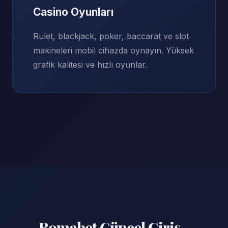
Casino Oyunları
Rulet, blackjack, poker, baccarat ve slot
makineleri mobil cihazda oynayın. Yüksek
grafik kalitesi ve hızlı oyunlar.
Romabet Güncel Giriş -