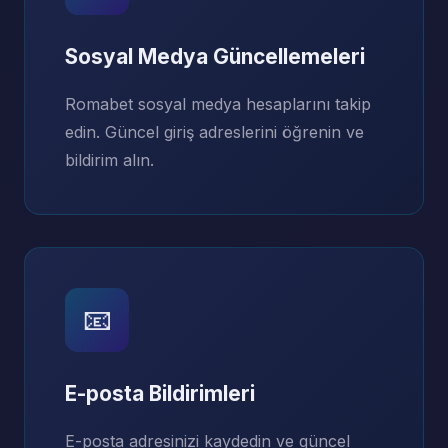
Sosyal Medya Güncellemeleri
Romabet sosyal medya hesaplarını takip
edin. Güncel giriş adreslerini öğrenin ve
bildirim alın.
📧
E-posta Bildirimleri
E-posta adresinizi kaydedin ve güncel