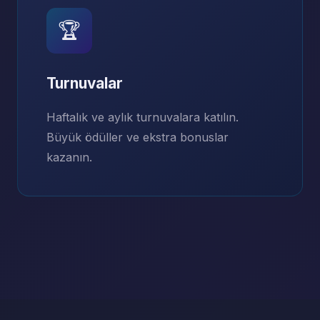
🏆
Turnuvalar
Haftalık ve aylık turnuvalara katılın.
Büyük ödüller ve ekstra bonuslar
kazanın.