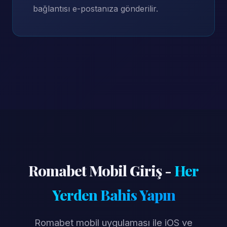
bağlantısı e-postanıza gönderilir.
Romabet Mobil Giriş -
Her
Yerden Bahis Yapın
Romabet mobil uygulaması ile iOS ve