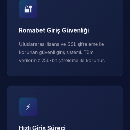
🔐
Romabet Giriş Güvenliği
Uluslararası lisans ve SSL şifreleme ile
korunan güvenli giriş sistemi. Tüm
verileriniz 256-bit şifreleme ile korunur.
⚡
Hızlı Giriş Süreci