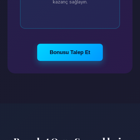
kazanç sağlayın.
Bonusu Talep Et