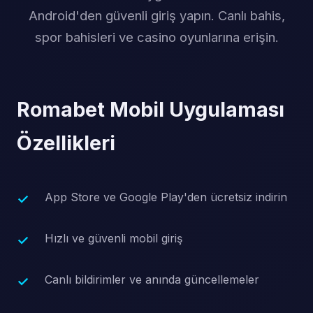
Android'den güvenli giriş yapın. Canlı bahis,
spor bahisleri ve casino oyunlarına erişin.
Romabet Mobil Uygulaması
Özellikleri
App Store ve Google Play'den ücretsiz indirin
Hızlı ve güvenli mobil giriş
Canlı bildirimler ve anında güncellemeler