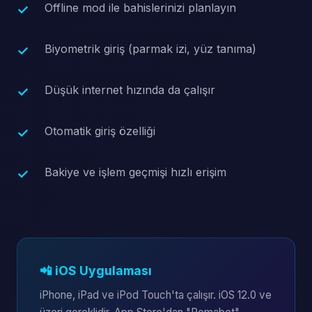
Offline mod ile bahislerinizi planlayın
Biyometrik giriş (parmak izi, yüz tanıma)
Düşük internet hızında da çalışır
Otomatik giriş özelliği
Bakiye ve işlem geçmişi hızlı erişim
📲 iOS Uygulaması
iPhone, iPad ve iPod Touch'ta çalışır. iOS 12.0 ve