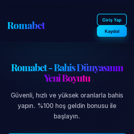
Giriş Yap
Romabet
Kaydol
Romabet - Bahis Dünyasının
Yeni Boyutu
Güvenli, hızlı ve yüksek oranlarla bahis
yapın. %100 hoş geldin bonusu ile
başlayın.