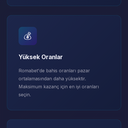
💰
Yüksek Oranlar
Romabet'de bahis oranları pazar
ortalamasından daha yüksektir.
Maksimum kazanç için en iyi oranları
seçin.