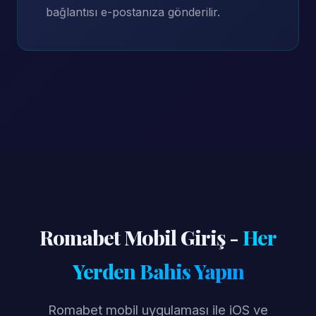
bağlantısı e-postanıza gönderilir.
Romabet Mobil Giriş -
Her
Yerden Bahis Yapın
Romabet mobil uygulaması ile iOS ve