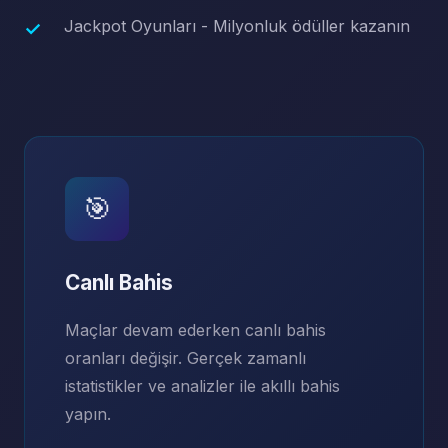
Jackpot Oyunları - Milyonluk ödüller kazanın
🎯
Canlı Bahis
Maçlar devam ederken canlı bahis
oranları değişir. Gerçek zamanlı
istatistikler ve analizler ile akıllı bahis
yapın.