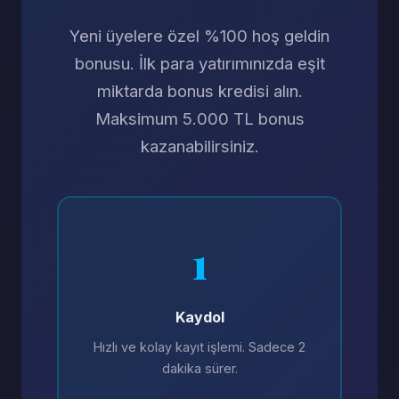
Yeni üyelere özel %100 hoş geldin
bonusu. İlk para yatırımınızda eşit
miktarda bonus kredisi alın.
Maksimum 5.000 TL bonus
kazanabilirsiniz.
1
Kaydol
Hızlı ve kolay kayıt işlemi. Sadece 2
dakika sürer.