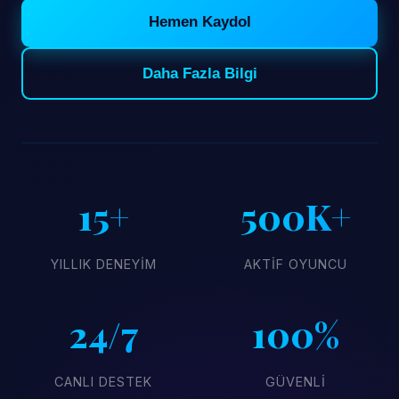
Hemen Kaydol
Daha Fazla Bilgi
15+
500K+
YILLIK DENEYIM
AKTIF OYUNCU
24/7
100%
CANLI DESTEK
GÜVENLI