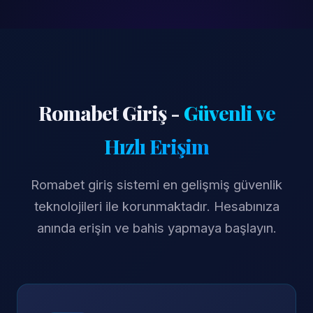
Romabet Giriş -
Güvenli ve
Hızlı Erişim
Romabet giriş sistemi en gelişmiş güvenlik
teknolojileri ile korunmaktadır. Hesabınıza
anında erişin ve bahis yapmaya başlayın.