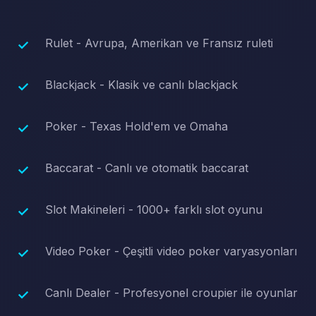
Rulet - Avrupa, Amerikan ve Fransız ruleti
Blackjack - Klasik ve canlı blackjack
Poker - Texas Hold'em ve Omaha
Baccarat - Canlı ve otomatik baccarat
Slot Makineleri - 1000+ farklı slot oyunu
Video Poker - Çeşitli video poker varyasyonları
Canlı Dealer - Profesyonel croupier ile oyunlar