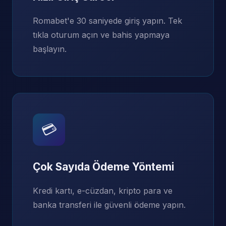
Romabet'e 30 saniyede giriş yapın. Tek
tıkla oturum açın ve bahis yapmaya
başlayın.
💳
Çok Sayıda Ödeme Yöntemi
Kredi kartı, e-cüzdan, kripto para ve
banka transferi ile güvenli ödeme yapın.