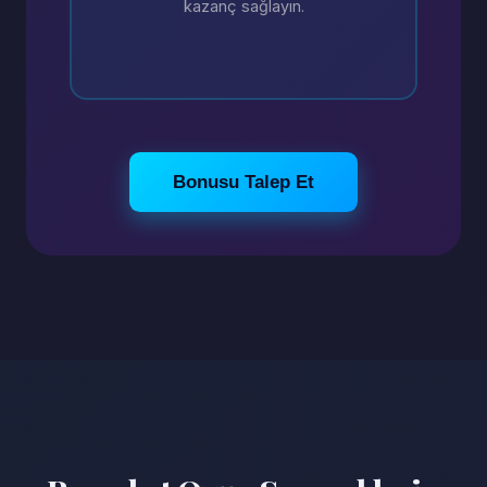
kazanç sağlayın.
Bonusu Talep Et