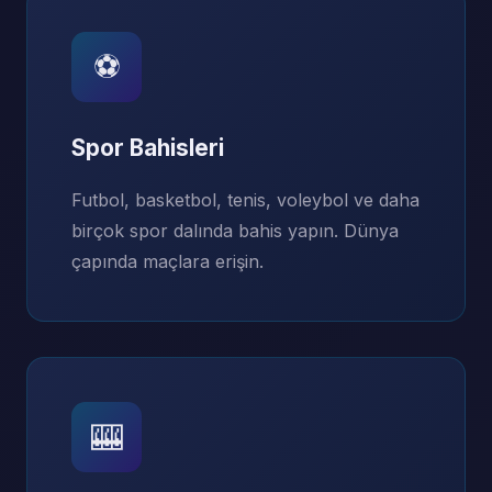
⚽
Spor Bahisleri
Futbol, basketbol, tenis, voleybol ve daha
birçok spor dalında bahis yapın. Dünya
çapında maçlara erişin.
🎰