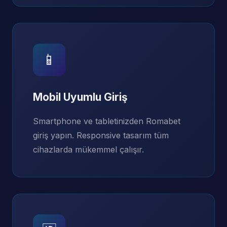
📱
Mobil Uyumlu Giriş
Smartphone ve tabletinizden Romabet
giriş yapın. Responsive tasarım tüm
cihazlarda mükemmel çalışır.