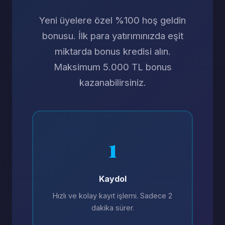
Yeni üyelere özel %100 hoş geldin
bonusu. İlk para yatırımınızda eşit
miktarda bonus kredisi alın.
Maksimum 5.000 TL bonus
kazanabilirsiniz.
1
Kaydol
Hızlı ve kolay kayıt işlemi. Sadece 2
dakika sürer.