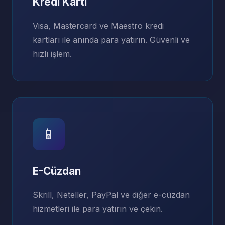
Kredi Kartı
Visa, Mastercard ve Maestro kredi
kartları ile anında para yatırın. Güvenli ve
hızlı işlem.
📱
E-Cüzdan
Skrill, Neteller, PayPal ve diğer e-cüzdan
hizmetleri ile para yatırın ve çekin.