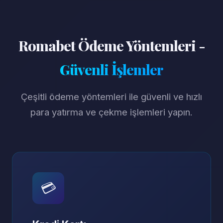
Romabet Ödeme Yöntemleri -
Güvenli İşlemler
Çeşitli ödeme yöntemleri ile güvenli ve hızlı
para yatırma ve çekme işlemleri yapın.
💳