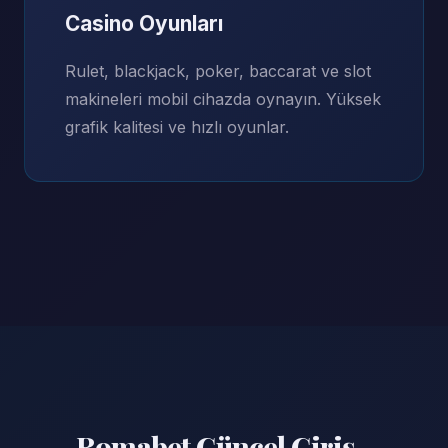
Casino Oyunları
Rulet, blackjack, poker, baccarat ve slot
makineleri mobil cihazda oynayın. Yüksek
grafik kalitesi ve hızlı oyunlar.
Romabet Güncel Giriş -