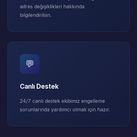
adres değişiklikleri hakkında
bilgilendirilsin.
💬
Canlı Destek
24/7 canlı destek ekibimiz engelleme
sorunlarında yardımcı olmak için hazır.