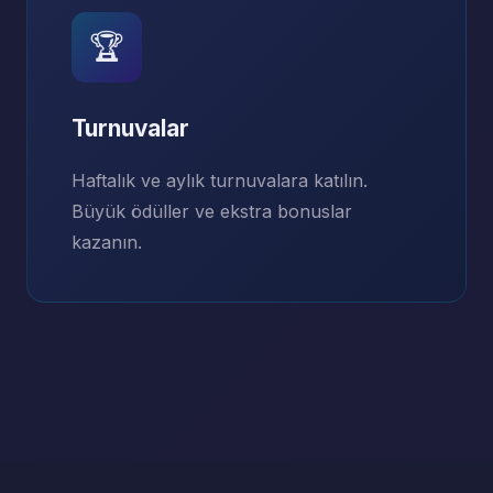
🏆
Turnuvalar
Haftalık ve aylık turnuvalara katılın.
Büyük ödüller ve ekstra bonuslar
kazanın.