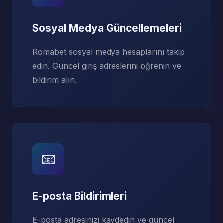
Sosyal Medya Güncellemeleri
Romabet sosyal medya hesaplarını takip
edin. Güncel giriş adreslerini öğrenin ve
bildirim alın.
📧
E-posta Bildirimleri
E-posta adresinizi kaydedin ve güncel