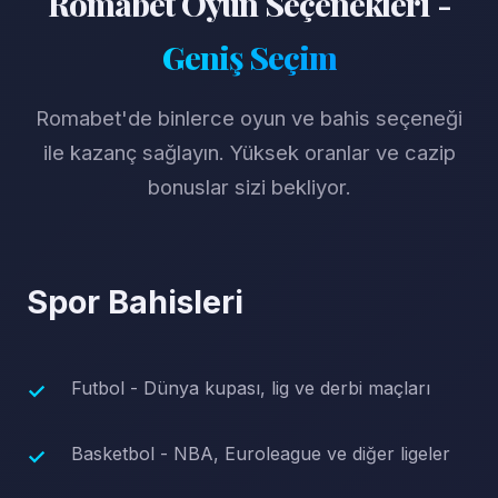
Romabet Oyun Seçenekleri -
Geniş Seçim
Romabet'de binlerce oyun ve bahis seçeneği
ile kazanç sağlayın. Yüksek oranlar ve cazip
bonuslar sizi bekliyor.
Spor Bahisleri
Futbol - Dünya kupası, lig ve derbi maçları
Basketbol - NBA, Euroleague ve diğer ligeler