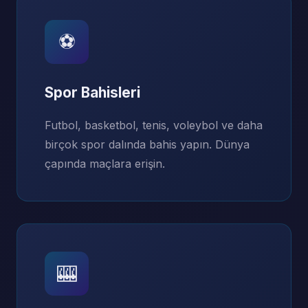
⚽
Spor Bahisleri
Futbol, basketbol, tenis, voleybol ve daha
birçok spor dalında bahis yapın. Dünya
çapında maçlara erişin.
🎰