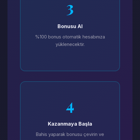
3
Bonusu Al
%100 bonus otomatik hesabınıza
yüklenecektir.
4
Kazanmaya Başla
Bahis yaparak bonusu çevirin ve