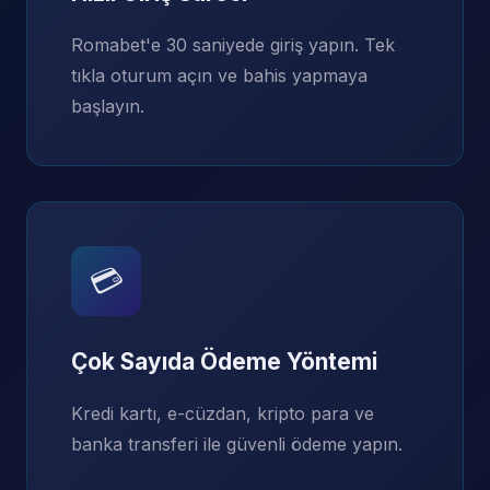
Romabet'e 30 saniyede giriş yapın. Tek
tıkla oturum açın ve bahis yapmaya
başlayın.
💳
Çok Sayıda Ödeme Yöntemi
Kredi kartı, e-cüzdan, kripto para ve
banka transferi ile güvenli ödeme yapın.