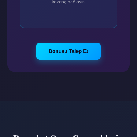
kazanç sağlayın.
Bonusu Talep Et