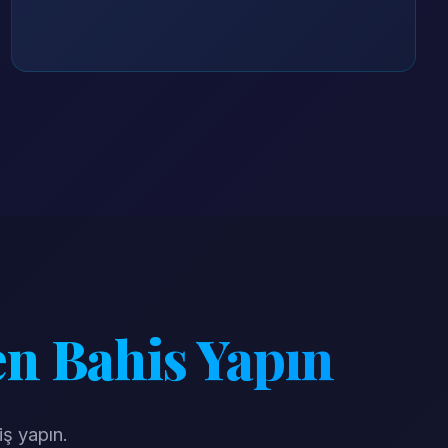
n Bahis Yapın
ş yapın.