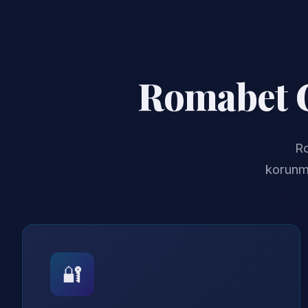
Romabet G
Ro
korunma
🔐