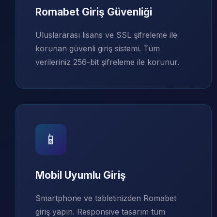
Romabet Giriş Güvenliği
Uluslararası lisans ve SSL şifreleme ile
korunan güvenli giriş sistemi. Tüm
verileriniz 256-bit şifreleme ile korunur.
📱
Mobil Uyumlu Giriş
Smartphone ve tabletinizden Romabet
giriş yapın. Responsive tasarım tüm