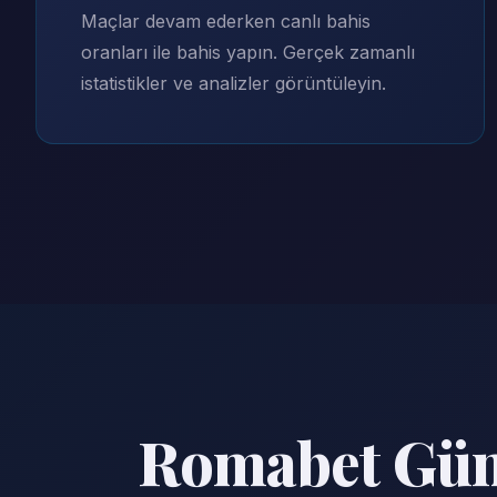
Maçlar devam ederken canlı bahis
oranları ile bahis yapın. Gerçek zamanlı
istatistikler ve analizler görüntüleyin.
Romabet Günc