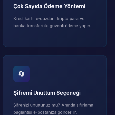
Çok Sayıda Ödeme Yöntemi
Kredi kartı, e-cüzdan, kripto para ve
banka transferi ile güvenli ödeme yapın.
🔄
Şifremi Unuttum Seçeneği
Şifrenizi unuttunuz mu? Anında sıfırlama
bağlantısı e-postanıza gönderilir.