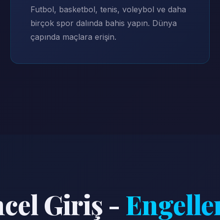
Futbol, basketbol, tenis, voleybol ve daha
birçok spor dalında bahis yapın. Dünya
çapında maçlara erişin.
el Giriş -
Engelle