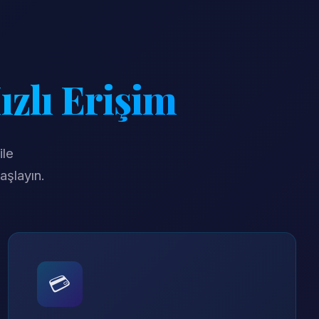
ızlı Erişim
ile
aşlayın.
💳