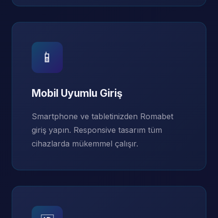
📱
Mobil Uyumlu Giriş
Smartphone ve tabletinizden Romabet
giriş yapın. Responsive tasarım tüm
cihazlarda mükemmel çalışır.