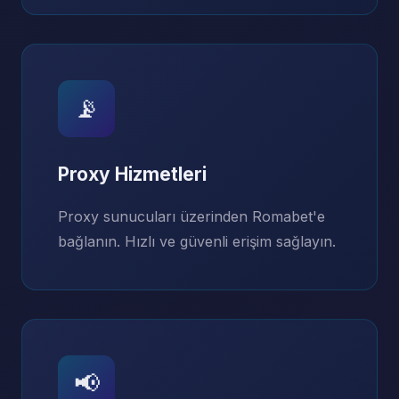
📡
Proxy Hizmetleri
Proxy sunucuları üzerinden Romabet'e
bağlanın. Hızlı ve güvenli erişim sağlayın.
📢