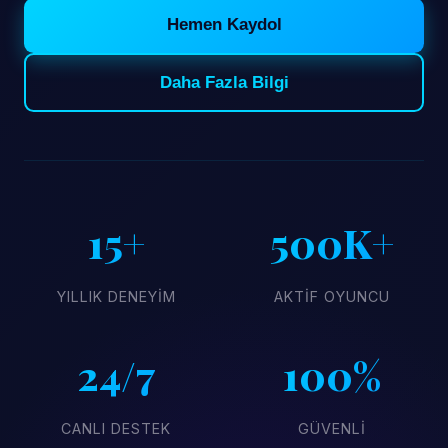
Hemen Kaydol
Daha Fazla Bilgi
15+
500K+
YILLIK DENEYIM
AKTIF OYUNCU
24/7
100%
CANLI DESTEK
GÜVENLI