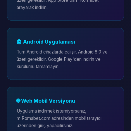
üzeri gereklidir. App Store'dan "Romabet"
arayarak indirin.
🤖 Android Uygulaması
Tüm Android cihazlarda çalışır. Android 8.0 ve
üzeri gereklidir. Google Play'den indirin ve
kurulumu tamamlayın.
🌐 Web Mobil Versiyonu
Uygulama indirmek istemiyorsanız,
m.Romabet.com adresinden mobil tarayıcı
üzerinden giriş yapabilirsiniz.