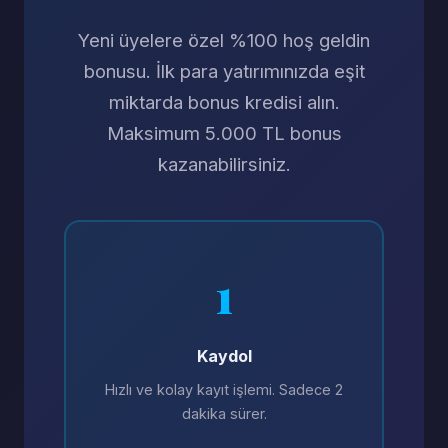
Yeni üyelere özel %100 hoş geldin
bonusu. İlk para yatırımınızda eşit
miktarda bonus kredisi alın.
Maksimum 5.000 TL bonus
kazanabilirsiniz.
1
Kaydol
Hızlı ve kolay kayıt işlemi. Sadece 2
dakika sürer.