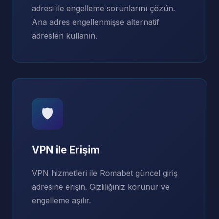
adresi ile engelleme sorunlarını çözün.
Ana adres engellenmişse alternatif
adresleri kullanın.
🛡️
VPN ile Erişim
VPN hizmetleri ile Romabet güncel giriş
adresine erişin. Gizliliğiniz korunur ve
engelleme aşılır.