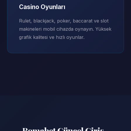
Casino Oyunları
Rulet, blackjack, poker, baccarat ve slot
makineleri mobil cihazda oynayın. Yüksek
grafik kalitesi ve hızlı oyunlar.
Romabet Güncel Giriş -