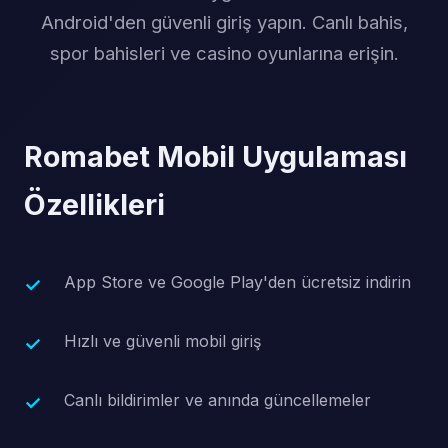
Android'den güvenli giriş yapın. Canlı bahis,
spor bahisleri ve casino oyunlarına erişin.
Romabet Mobil Uygulaması
Özellikleri
App Store ve Google Play'den ücretsiz indirin
Hızlı ve güvenli mobil giriş
Canlı bildirimler ve anında güncellemeler