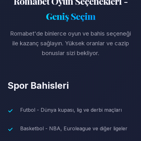
Romabet Oyun Seçenekleri -
Geniş Seçim
Romabet'de binlerce oyun ve bahis seçeneği
ile kazanç sağlayın. Yüksek oranlar ve cazip
bonuslar sizi bekliyor.
Spor Bahisleri
Futbol - Dünya kupası, lig ve derbi maçları
Basketbol - NBA, Euroleague ve diğer ligeler