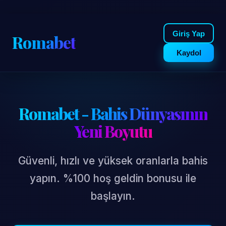
Giriş Yap
Romabet
Kaydol
Romabet - Bahis Dünyasının
Yeni Boyutu
Güvenli, hızlı ve yüksek oranlarla bahis
yapın. %100 hoş geldin bonusu ile
başlayın.