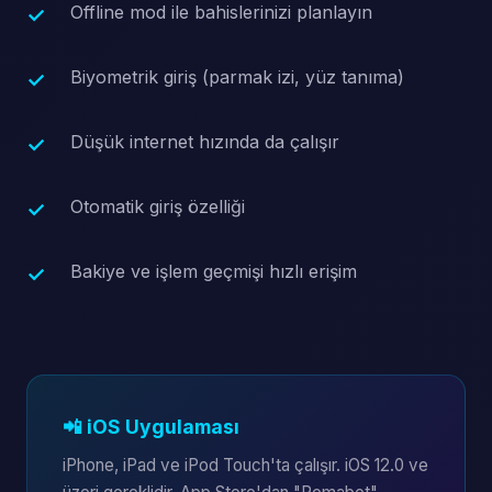
Offline mod ile bahislerinizi planlayın
Biyometrik giriş (parmak izi, yüz tanıma)
Düşük internet hızında da çalışır
Otomatik giriş özelliği
Bakiye ve işlem geçmişi hızlı erişim
📲 iOS Uygulaması
iPhone, iPad ve iPod Touch'ta çalışır. iOS 12.0 ve