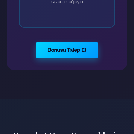
kazanç sağlayın.
Bonusu Talep Et