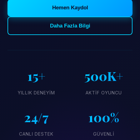
Hemen Kaydol
Daha Fazla Bilgi
15+
500K+
YILLIK DENEYIM
AKTIF OYUNCU
24/7
100%
CANLI DESTEK
GÜVENLI