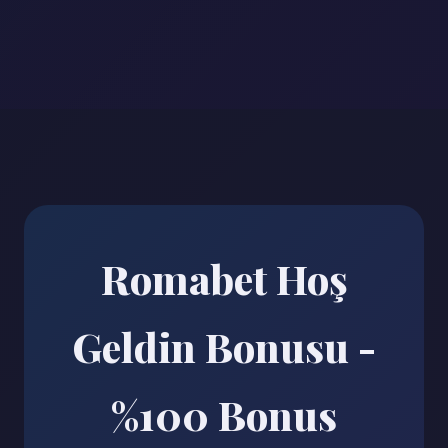
Romabet Hoş
Geldin Bonusu -
%100 Bonus