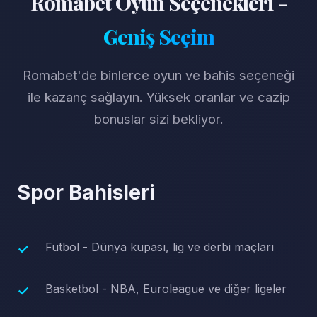
Romabet Oyun Seçenekleri -
Geniş Seçim
Romabet'de binlerce oyun ve bahis seçeneği
ile kazanç sağlayın. Yüksek oranlar ve cazip
bonuslar sizi bekliyor.
Spor Bahisleri
Futbol - Dünya kupası, lig ve derbi maçları
Basketbol - NBA, Euroleague ve diğer ligeler