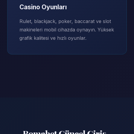
Casino Oyunları
Rulet, blackjack, poker, baccarat ve slot
makineleri mobil cihazda oynayın. Yüksek
grafik kalitesi ve hızlı oyunlar.
Romabet Güncel Giriş -