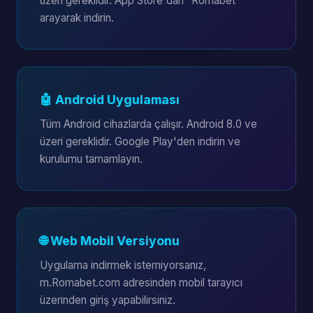
üzeri gereklidir. App Store'dan "Romabet"
arayarak indirin.
🤖 Android Uygulaması
Tüm Android cihazlarda çalışır. Android 8.0 ve
üzeri gereklidir. Google Play'den indirin ve
kurulumu tamamlayın.
🌐 Web Mobil Versiyonu
Uygulama indirmek istemiyorsanız,
m.Romabet.com adresinden mobil tarayıcı
üzerinden giriş yapabilirsiniz.