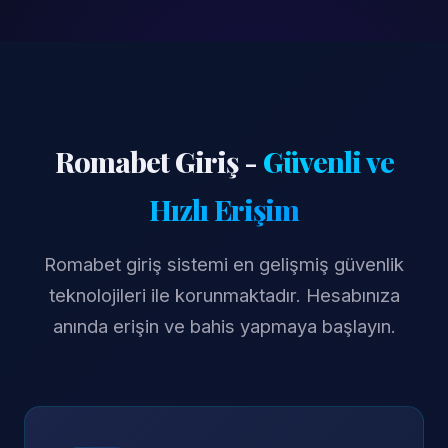
Romabet Giriş -
Güvenli ve
Hızlı Erişim
Romabet giriş sistemi en gelişmiş güvenlik
teknolojileri ile korunmaktadır. Hesabınıza
anında erişin ve bahis yapmaya başlayın.