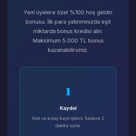
Yeni üyelere özel %100 hoş geldin
bonusu. İlk para yatırımınızda eşit
miktarda bonus kredisi alın.
Maksimum 5.000 TL bonus
kazanabilirsiniz.
1
Kaydol
Hızlı ve kolay kayıt işlemi. Sadece 2
dakika sürer.