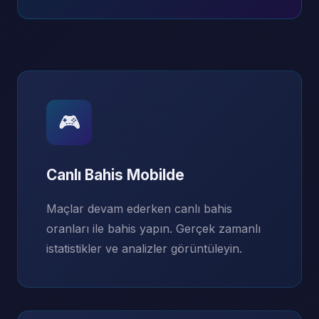
🎮
Canlı Bahis Mobilde
Maçlar devam ederken canlı bahis
oranları ile bahis yapın. Gerçek zamanlı
istatistikler ve analizler görüntüleyin.