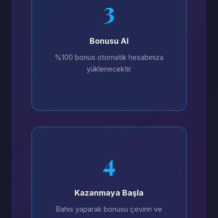
3
Bonusu Al
%100 bonus otomatik hesabınıza
yüklenecektir.
4
Kazanmaya Başla
Bahis yaparak bonusu çevirin ve