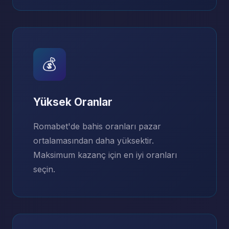
💰
Yüksek Oranlar
Romabet'de bahis oranları pazar
ortalamasından daha yüksektir.
Maksimum kazanç için en iyi oranları
seçin.