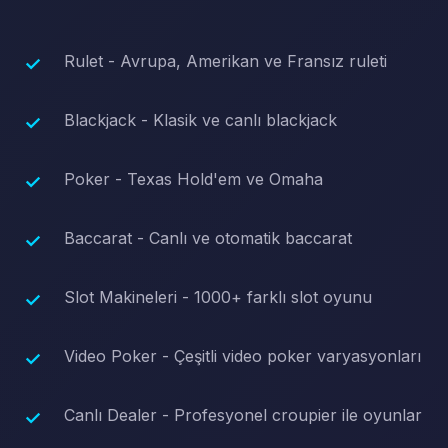
Rulet - Avrupa, Amerikan ve Fransız ruleti
Blackjack - Klasik ve canlı blackjack
Poker - Texas Hold'em ve Omaha
Baccarat - Canlı ve otomatik baccarat
Slot Makineleri - 1000+ farklı slot oyunu
Video Poker - Çeşitli video poker varyasyonları
Canlı Dealer - Profesyonel croupier ile oyunlar