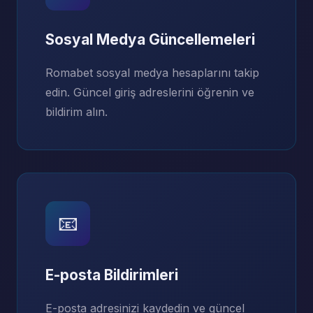
Sosyal Medya Güncellemeleri
Romabet sosyal medya hesaplarını takip
edin. Güncel giriş adreslerini öğrenin ve
bildirim alın.
📧
E-posta Bildirimleri
E-posta adresinizi kaydedin ve güncel