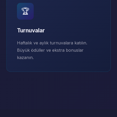
🏆
Turnuvalar
Haftalık ve aylık turnuvalara katılın.
Büyük ödüller ve ekstra bonuslar
kazanın.