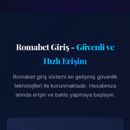
Romabet Giriş -
Güvenli ve
Hızlı Erişim
Romabet giriş sistemi en gelişmiş güvenlik
teknolojileri ile korunmaktadır. Hesabınıza
anında erişin ve bahis yapmaya başlayın.