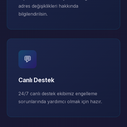
adres değişiklikleri hakkında
bilgilendirilsin.
💬
Canlı Destek
24/7 canlı destek ekibimiz engelleme
sorunlarında yardımcı olmak için hazır.