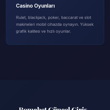
Casino Oyunları
Rulet, blackjack, poker, baccarat ve slot
makineleri mobil cihazda oynayın. Yüksek
grafik kalitesi ve hızlı oyunlar.
Romabet Güncel Giriş -