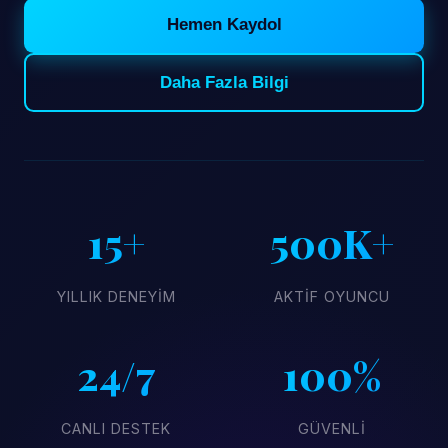
Hemen Kaydol
Daha Fazla Bilgi
15+
500K+
YILLIK DENEYIM
AKTIF OYUNCU
24/7
100%
CANLI DESTEK
GÜVENLI