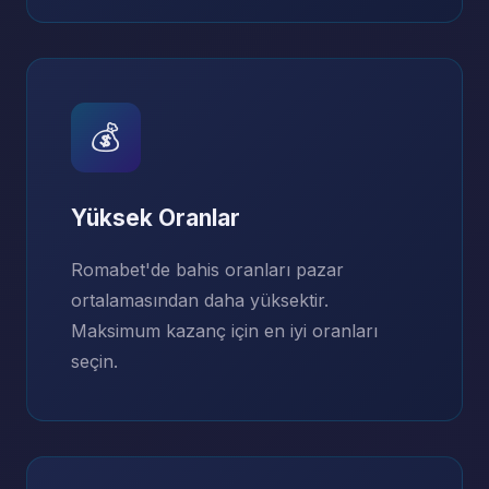
💰
Yüksek Oranlar
Romabet'de bahis oranları pazar
ortalamasından daha yüksektir.
Maksimum kazanç için en iyi oranları
seçin.