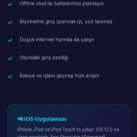
Offline mod ile bahislerinizi planlayın
Biyometrik giriş (parmak izi, yüz tanıma)
Düşük internet hızında da çalışır
Otomatik giriş özelliği
Bakiye ve işlem geçmişi hızlı erişim
📲 iOS Uygulaması
iPhone, iPad ve iPod Touch'ta çalışır. iOS 12.0 ve