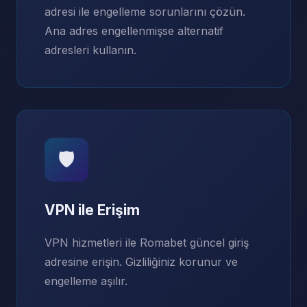
adresi ile engelleme sorunlarını çözün.
Ana adres engellenmişse alternatif
adresleri kullanın.
🛡️
VPN ile Erişim
VPN hizmetleri ile Romabet güncel giriş
adresine erişin. Gizliliğiniz korunur ve
engelleme aşılır.