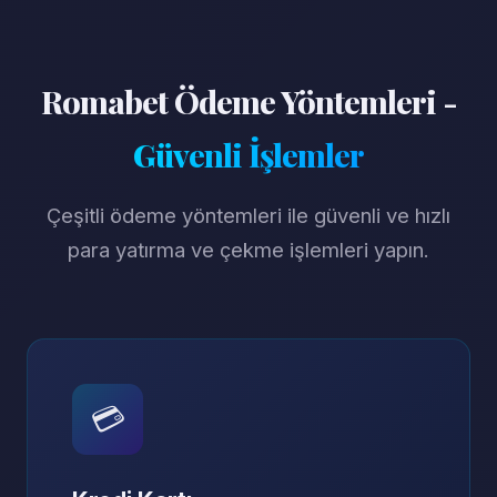
Romabet Ödeme Yöntemleri -
Güvenli İşlemler
Çeşitli ödeme yöntemleri ile güvenli ve hızlı
para yatırma ve çekme işlemleri yapın.
💳