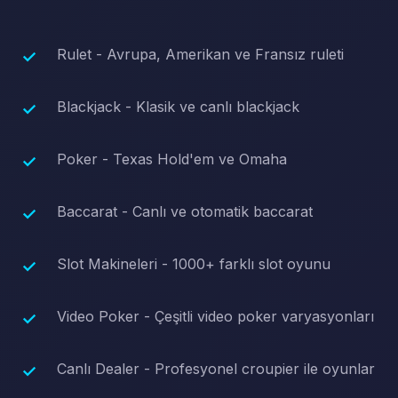
Rulet - Avrupa, Amerikan ve Fransız ruleti
Blackjack - Klasik ve canlı blackjack
Poker - Texas Hold'em ve Omaha
Baccarat - Canlı ve otomatik baccarat
Slot Makineleri - 1000+ farklı slot oyunu
Video Poker - Çeşitli video poker varyasyonları
Canlı Dealer - Profesyonel croupier ile oyunlar