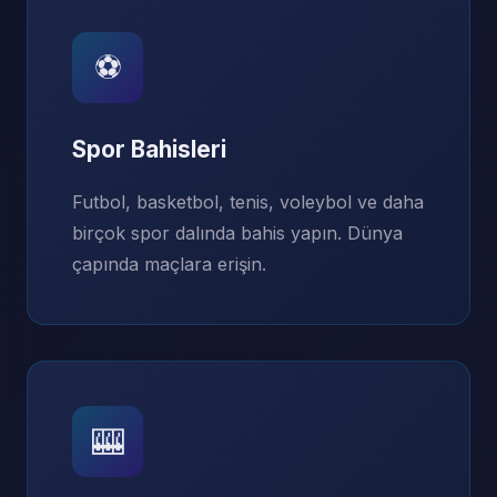
⚽
Spor Bahisleri
Futbol, basketbol, tenis, voleybol ve daha
birçok spor dalında bahis yapın. Dünya
çapında maçlara erişin.
🎰