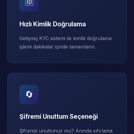
🆔
Hızlı Kimlik Doğrulama
Gelişmiş KYC sistemi ile kimlik doğrulama
işlemi dakikalar içinde tamamlanır.
🔄
Şifremi Unuttum Seçeneği
Şifrenizi unuttunuz mu? Anında sıfırlama