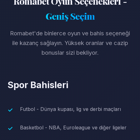
Romabet Oyun Seçenekleri -
Geniş Seçim
Romabet'de binlerce oyun ve bahis seçeneği
ile kazanç sağlayın. Yüksek oranlar ve cazip
bonuslar sizi bekliyor.
Spor Bahisleri
Futbol - Dünya kupası, lig ve derbi maçları
Basketbol - NBA, Euroleague ve diğer ligeler