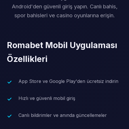
Android'den güvenli giriş yapın. Canlı bahis,
spor bahisleri ve casino oyunlarına erişin.
Romabet Mobil Uygulaması
Özellikleri
App Store ve Google Play'den ücretsiz indirin
Hızlı ve güvenli mobil giriş
Canlı bildirimler ve anında güncellemeler