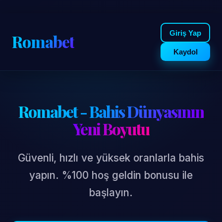
Giriş Yap
Romabet
Kaydol
Romabet - Bahis Dünyasının
Yeni Boyutu
Güvenli, hızlı ve yüksek oranlarla bahis
yapın. %100 hoş geldin bonusu ile
başlayın.