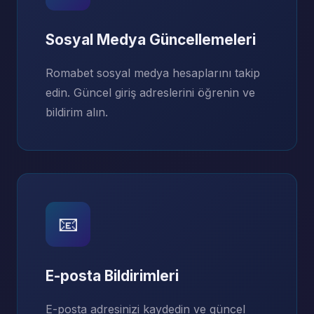
Sosyal Medya Güncellemeleri
Romabet sosyal medya hesaplarını takip
edin. Güncel giriş adreslerini öğrenin ve
bildirim alın.
📧
E-posta Bildirimleri
E-posta adresinizi kaydedin ve güncel