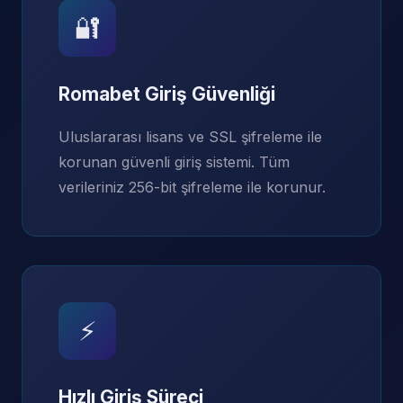
🔐
Romabet Giriş Güvenliği
Uluslararası lisans ve SSL şifreleme ile
korunan güvenli giriş sistemi. Tüm
verileriniz 256-bit şifreleme ile korunur.
⚡
Hızlı Giriş Süreci