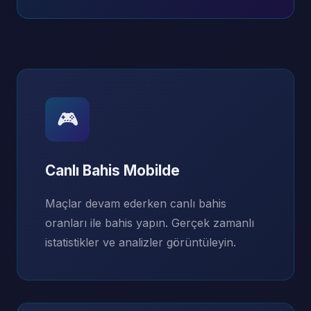
🎮
Canlı Bahis Mobilde
Maçlar devam ederken canlı bahis
oranları ile bahis yapın. Gerçek zamanlı
istatistikler ve analizler görüntüleyin.