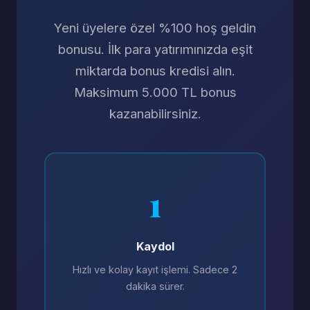
Yeni üyelere özel %100 hoş geldin
bonusu. İlk para yatırımınızda eşit
miktarda bonus kredisi alın.
Maksimum 5.000 TL bonus
kazanabilirsiniz.
1
Kaydol
Hızlı ve kolay kayıt işlemi. Sadece 2
dakika sürer.