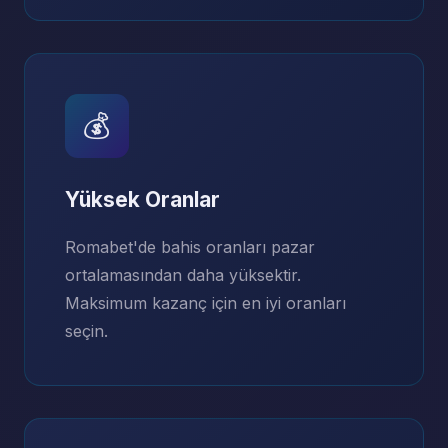
💰
Yüksek Oranlar
Romabet'de bahis oranları pazar
ortalamasından daha yüksektir.
Maksimum kazanç için en iyi oranları
seçin.