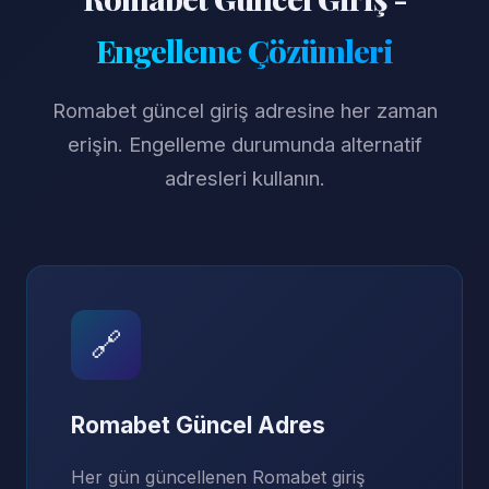
Engelleme Çözümleri
Romabet güncel giriş adresine her zaman
erişin. Engelleme durumunda alternatif
adresleri kullanın.
🔗
Romabet Güncel Adres
Her gün güncellenen Romabet giriş