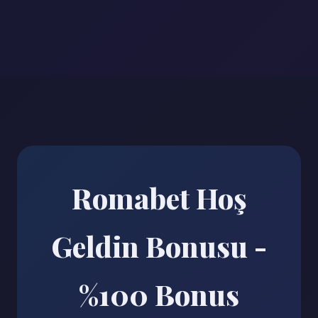
Romabet Hoş
Geldin Bonusu -
%100 Bonus