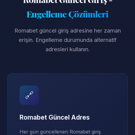
Engelleme Çözümleri
Romabet güncel giriş adresine her zaman
erişin. Engelleme durumunda alternatif
adresleri kullanın.
🔗
Romabet Güncel Adres
Her gün güncellenen Romabet giriş