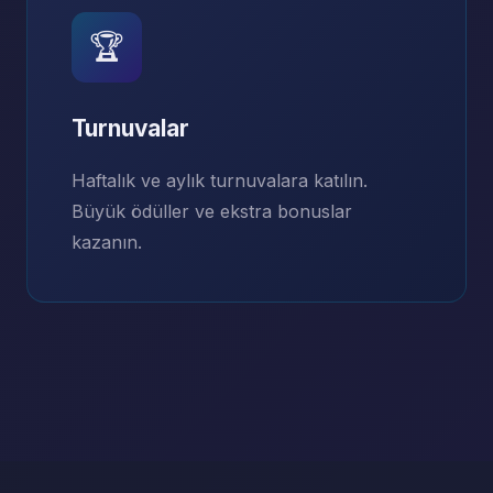
🏆
Turnuvalar
Haftalık ve aylık turnuvalara katılın.
Büyük ödüller ve ekstra bonuslar
kazanın.