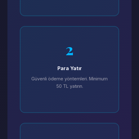
2
Para Yatır
Güvenli ödeme yöntemleri. Minimum
50 TL yatırın.