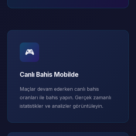
🎮
Canlı Bahis Mobilde
Maçlar devam ederken canlı bahis
oranları ile bahis yapın. Gerçek zamanlı
istatistikler ve analizler görüntüleyin.