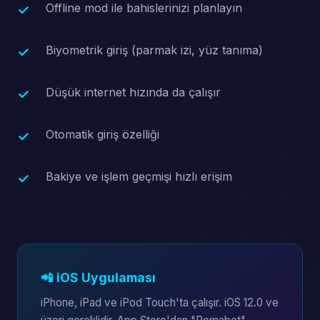
Offline mod ile bahislerinizi planlayın
Biyometrik giriş (parmak izi, yüz tanıma)
Düşük internet hızında da çalışır
Otomatik giriş özelliği
Bakiye ve işlem geçmişi hızlı erişim
📲 iOS Uygulaması
iPhone, iPad ve iPod Touch'ta çalışır. iOS 12.0 ve