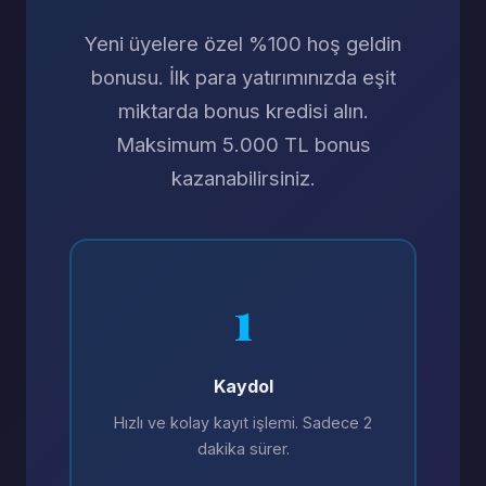
Yeni üyelere özel %100 hoş geldin
bonusu. İlk para yatırımınızda eşit
miktarda bonus kredisi alın.
Maksimum 5.000 TL bonus
kazanabilirsiniz.
1
Kaydol
Hızlı ve kolay kayıt işlemi. Sadece 2
dakika sürer.