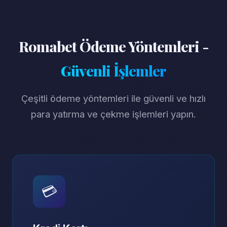
Romabet Ödeme Yöntemleri -
Güvenli İşlemler
Çeşitli ödeme yöntemleri ile güvenli ve hızlı
para yatırma ve çekme işlemleri yapın.
💳