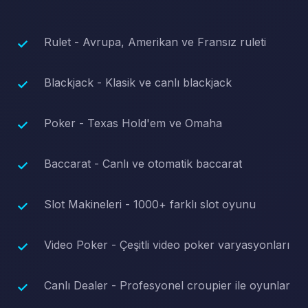
Rulet - Avrupa, Amerikan ve Fransız ruleti
Blackjack - Klasik ve canlı blackjack
Poker - Texas Hold'em ve Omaha
Baccarat - Canlı ve otomatik baccarat
Slot Makineleri - 1000+ farklı slot oyunu
Video Poker - Çeşitli video poker varyasyonları
Canlı Dealer - Profesyonel croupier ile oyunlar