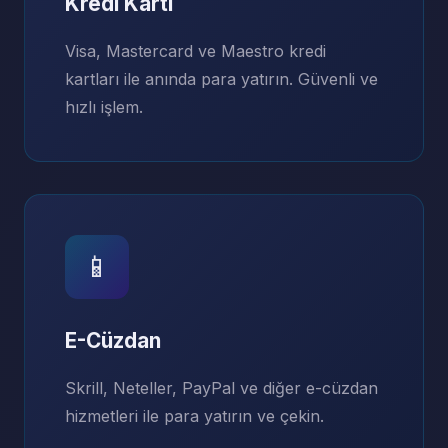
Kredi Kartı
Visa, Mastercard ve Maestro kredi
kartları ile anında para yatırın. Güvenli ve
hızlı işlem.
📱
E-Cüzdan
Skrill, Neteller, PayPal ve diğer e-cüzdan
hizmetleri ile para yatırın ve çekin.