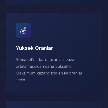
💰
Yüksek Oranlar
Romabet'de bahis oranları pazar
ortalamasından daha yüksektir.
Maksimum kazanç için en iyi oranları
seçin.