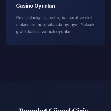
Casino Oyunları
Rulet, blackjack, poker, baccarat ve slot
makineleri mobil cihazda oynayın. Yüksek
grafik kalitesi ve hızlı oyunlar.
Romabet Güncel Giriş -