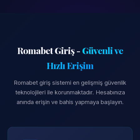
Romabet Giriş -
Güvenli ve
Hızlı Erişim
Romabet giriş sistemi en gelişmiş güvenlik
teknolojileri ile korunmaktadır. Hesabınıza
anında erişin ve bahis yapmaya başlayın.