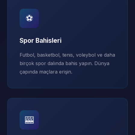
⚽
Spor Bahisleri
Futbol, basketbol, tenis, voleybol ve daha
birçok spor dalında bahis yapın. Dünya
çapında maçlara erişin.
🎰