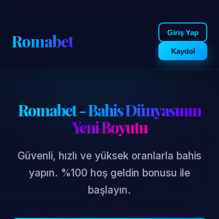
Giriş Yap
Romabet
Kaydol
Romabet - Bahis Dünyasının
Yeni Boyutu
Güvenli, hızlı ve yüksek oranlarla bahis
yapın. %100 hoş geldin bonusu ile
başlayın.