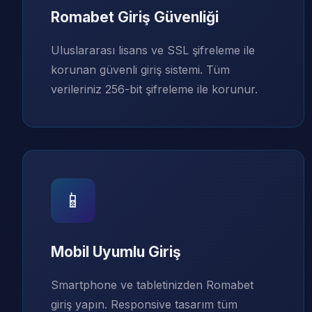
Romabet Giriş Güvenliği
Uluslararası lisans ve SSL şifreleme ile
korunan güvenli giriş sistemi. Tüm
verileriniz 256-bit şifreleme ile korunur.
📱
Mobil Uyumlu Giriş
Smartphone ve tabletinizden Romabet
giriş yapın. Responsive tasarım tüm