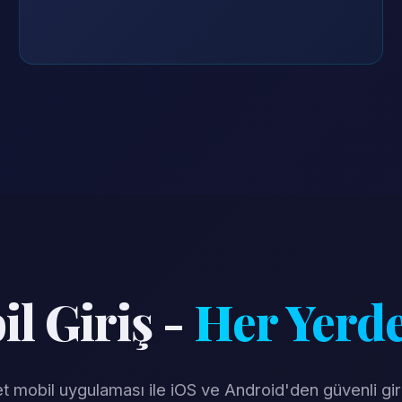
l Giriş -
Her Yerde
 mobil uygulaması ile iOS ve Android'den güvenli giri