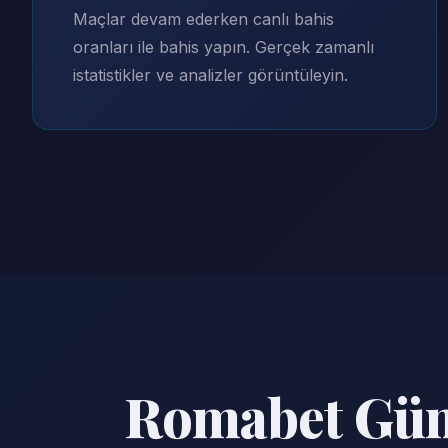
Maçlar devam ederken canlı bahis
oranları ile bahis yapın. Gerçek zamanlı
istatistikler ve analizler görüntüleyin.
Romabet Günc