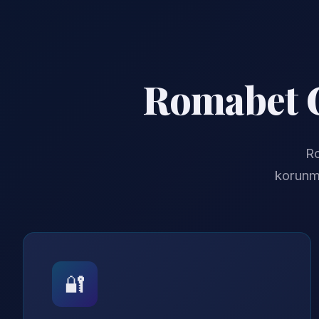
Romabet G
Ro
korunma
🔐