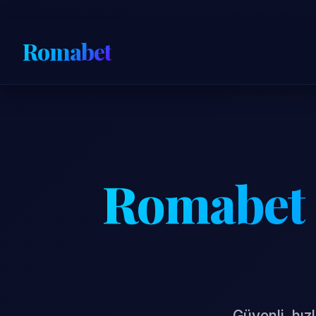
Romabet
Romabet 
Güvenli, hız