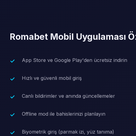
Romabet Mobil Uygulaması Öze
App Store ve Google Play'den ücretsiz indirin
Hızlı ve güvenli mobil giriş
Canlı bildirimler ve anında güncellemeler
Offline mod ile bahislerinizi planlayın
Biyometrik giriş (parmak izi, yüz tanıma)