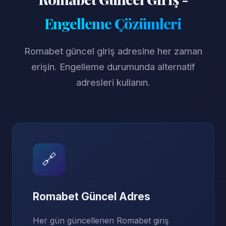
Engelleme Çözümleri
Romabet güncel giriş adresine her zaman
erişin. Engelleme durumunda alternatif
adresleri kullanın.
🔗
Romabet Güncel Adres
Her gün güncellenen Romabet giriş