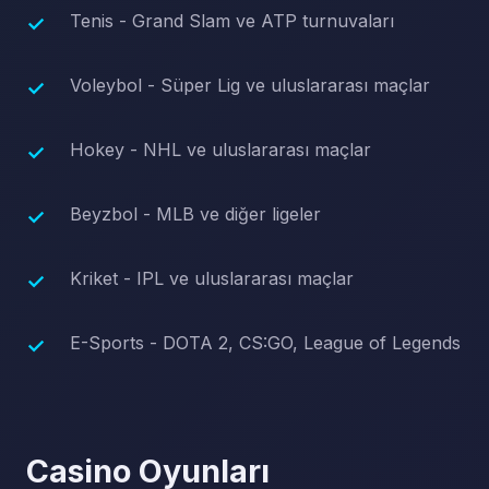
Tenis - Grand Slam ve ATP turnuvaları
Voleybol - Süper Lig ve uluslararası maçlar
Hokey - NHL ve uluslararası maçlar
Beyzbol - MLB ve diğer ligeler
Kriket - IPL ve uluslararası maçlar
E-Sports - DOTA 2, CS:GO, League of Legends
Casino Oyunları