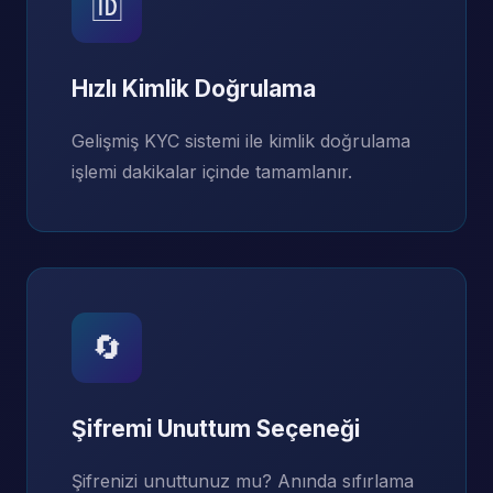
🆔
Hızlı Kimlik Doğrulama
Gelişmiş KYC sistemi ile kimlik doğrulama
işlemi dakikalar içinde tamamlanır.
🔄
Şifremi Unuttum Seçeneği
Şifrenizi unuttunuz mu? Anında sıfırlama