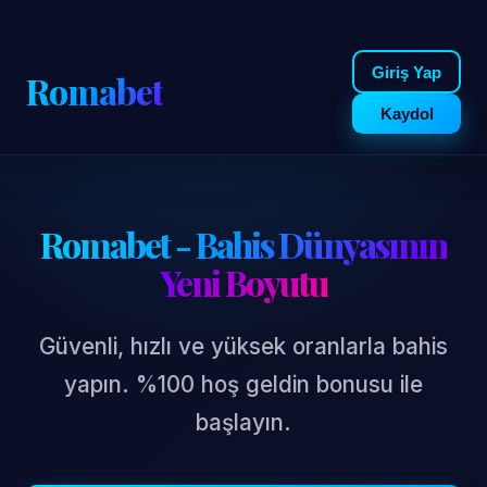
Giriş Yap
Romabet
Kaydol
Romabet - Bahis Dünyasının
Yeni Boyutu
Güvenli, hızlı ve yüksek oranlarla bahis
yapın. %100 hoş geldin bonusu ile
başlayın.