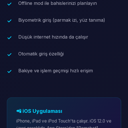
Offline mod ile bahislerinizi planlayın
Biyometrik giriş (parmak izi, yüz tanıma)
Düşük internet hızında da çalışır
Otomatik giriş özelliği
Bakiye ve işlem geçmişi hızlı erişim
📲 iOS Uygulaması
iPhone, iPad ve iPod Touch'ta çalışır. iOS 12.0 ve