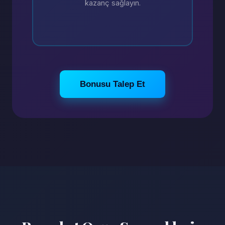
kazanç sağlayın.
Bonusu Talep Et