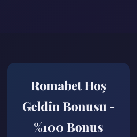
Romabet Hoş
Geldin Bonusu -
%100 Bonus