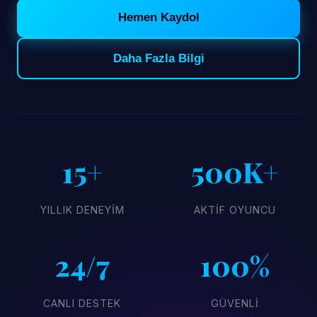
Hemen Kaydol
Daha Fazla Bilgi
15+
500K+
YILLIK DENEYIM
AKTIF OYUNCU
24/7
100%
CANLI DESTEK
GÜVENLI