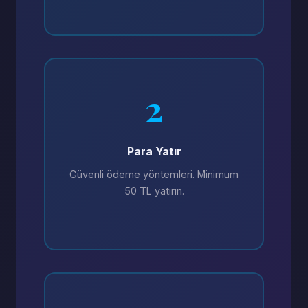
2
Para Yatır
Güvenli ödeme yöntemleri. Minimum
50 TL yatırın.