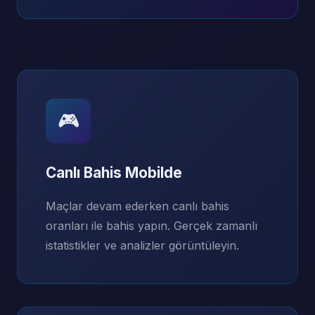
🎮
Canlı Bahis Mobilde
Maçlar devam ederken canlı bahis
oranları ile bahis yapın. Gerçek zamanlı
istatistikler ve analizler görüntüleyin.