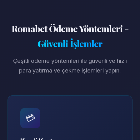
Romabet Ödeme Yöntemleri -
Güvenli İşlemler
Çeşitli ödeme yöntemleri ile güvenli ve hızlı
para yatırma ve çekme işlemleri yapın.
💳