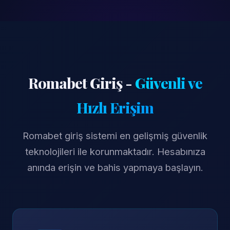
Romabet Giriş -
Güvenli ve
Hızlı Erişim
Romabet giriş sistemi en gelişmiş güvenlik
teknolojileri ile korunmaktadır. Hesabınıza
anında erişin ve bahis yapmaya başlayın.