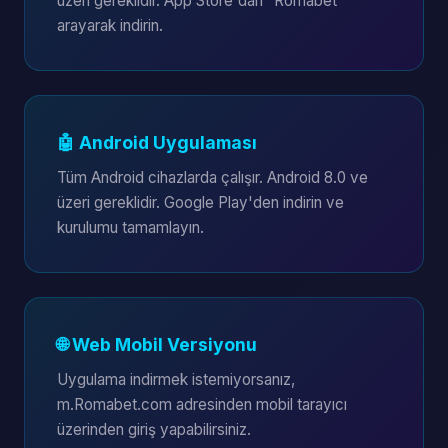
üzeri gereklidir. App Store'dan "Romabet"
arayarak indirin.
🤖 Android Uygulaması
Tüm Android cihazlarda çalışır. Android 8.0 ve
üzeri gereklidir. Google Play'den indirin ve
kurulumu tamamlayın.
🌐 Web Mobil Versiyonu
Uygulama indirmek istemiyorsanız,
m.Romabet.com adresinden mobil tarayıcı
üzerinden giriş yapabilirsiniz.