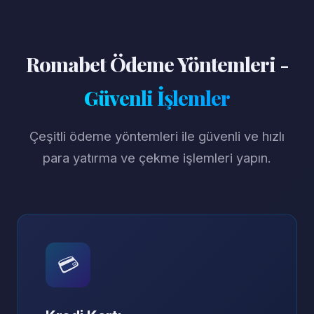
Romabet Ödeme Yöntemleri -
Güvenli İşlemler
Çeşitli ödeme yöntemleri ile güvenli ve hızlı
para yatırma ve çekme işlemleri yapın.
💳