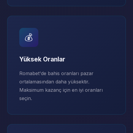
💰
Yüksek Oranlar
Romabet'de bahis oranları pazar
ortalamasından daha yüksektir.
Maksimum kazanç için en iyi oranları
seçin.