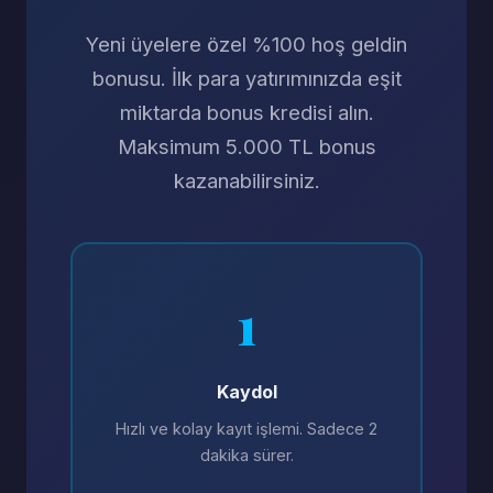
Yeni üyelere özel %100 hoş geldin
bonusu. İlk para yatırımınızda eşit
miktarda bonus kredisi alın.
Maksimum 5.000 TL bonus
kazanabilirsiniz.
1
Kaydol
Hızlı ve kolay kayıt işlemi. Sadece 2
dakika sürer.