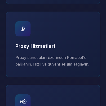
📡
Proxy Hizmetleri
Proxy sunucuları üzerinden Romabet'e
bağlanın. Hızlı ve güvenli erişim sağlayın.
📢