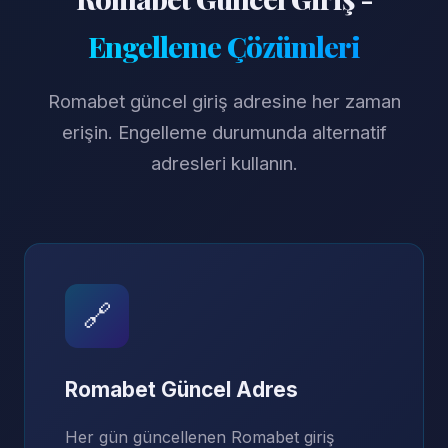
Engelleme Çözümleri
Romabet güncel giriş adresine her zaman
erişin. Engelleme durumunda alternatif
adresleri kullanın.
🔗
Romabet Güncel Adres
Her gün güncellenen Romabet giriş