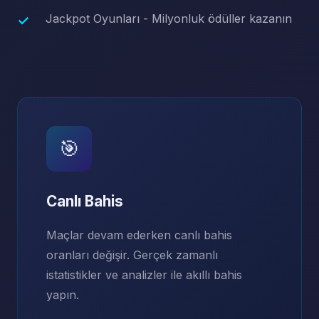
Jackpot Oyunları - Milyonluk ödüller kazanın
🎯
Canlı Bahis
Maçlar devam ederken canlı bahis
oranları değişir. Gerçek zamanlı
istatistikler ve analizler ile akıllı bahis
yapın.