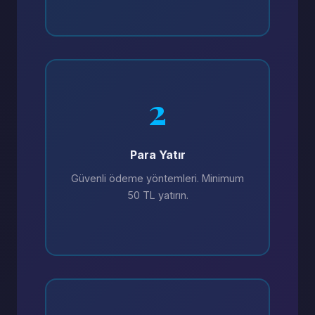
2
Para Yatır
Güvenli ödeme yöntemleri. Minimum
50 TL yatırın.