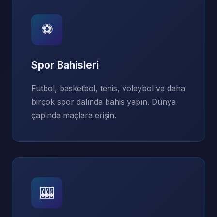
⚽
Spor Bahisleri
Futbol, basketbol, tenis, voleybol ve daha
birçok spor dalında bahis yapın. Dünya
çapında maçlara erişin.
🎰