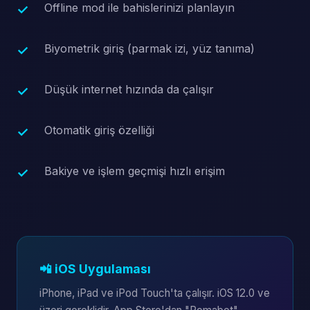
Offline mod ile bahislerinizi planlayın
Biyometrik giriş (parmak izi, yüz tanıma)
Düşük internet hızında da çalışır
Otomatik giriş özelliği
Bakiye ve işlem geçmişi hızlı erişim
📲 iOS Uygulaması
iPhone, iPad ve iPod Touch'ta çalışır. iOS 12.0 ve