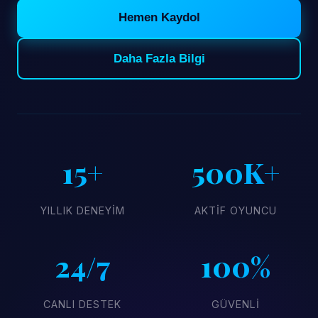
Hemen Kaydol
Daha Fazla Bilgi
15+
500K+
YILLIK DENEYIM
AKTIF OYUNCU
24/7
100%
CANLI DESTEK
GÜVENLI