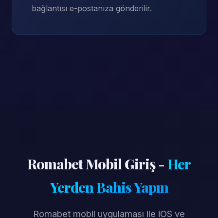
bağlantısı e-postanıza gönderilir.
Romabet Mobil Giriş -
Her
Yerden Bahis Yapın
Romabet mobil uygulaması ile iOS ve