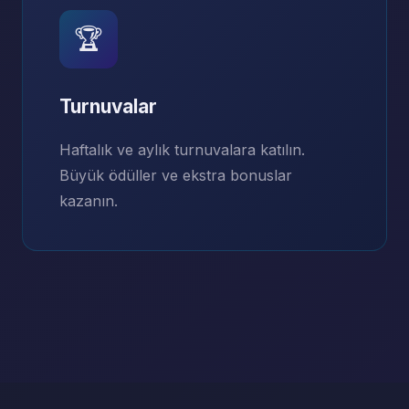
🏆
Turnuvalar
Haftalık ve aylık turnuvalara katılın.
Büyük ödüller ve ekstra bonuslar
kazanın.