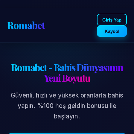
Giriş Yap
Romabet
Kaydol
Romabet - Bahis Dünyasının
Yeni Boyutu
Güvenli, hızlı ve yüksek oranlarla bahis
yapın. %100 hoş geldin bonusu ile
başlayın.