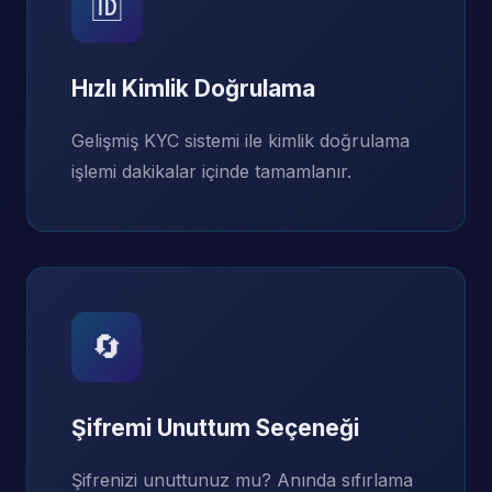
🆔
Hızlı Kimlik Doğrulama
Gelişmiş KYC sistemi ile kimlik doğrulama
işlemi dakikalar içinde tamamlanır.
🔄
Şifremi Unuttum Seçeneği
Şifrenizi unuttunuz mu? Anında sıfırlama