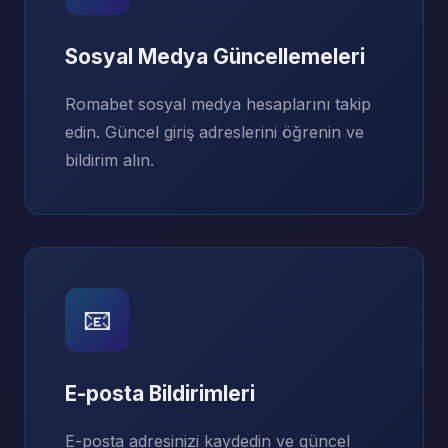
Sosyal Medya Güncellemeleri
Romabet sosyal medya hesaplarını takip
edin. Güncel giriş adreslerini öğrenin ve
bildirim alın.
📧
E-posta Bildirimleri
E-posta adresinizi kaydedin ve güncel