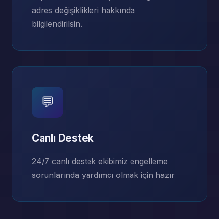
adres değişiklikleri hakkında
bilgilendirilsin.
💬
Canlı Destek
24/7 canlı destek ekibimiz engelleme
sorunlarında yardımcı olmak için hazır.