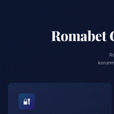
Romabet G
Ro
korunma
🔐