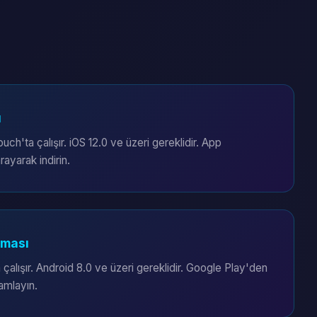
.
ı
ch'ta çalışır. iOS 12.0 ve üzeri gereklidir. App
ayarak indirin.
aması
çalışır. Android 8.0 ve üzeri gereklidir. Google Play'den
amlayın.