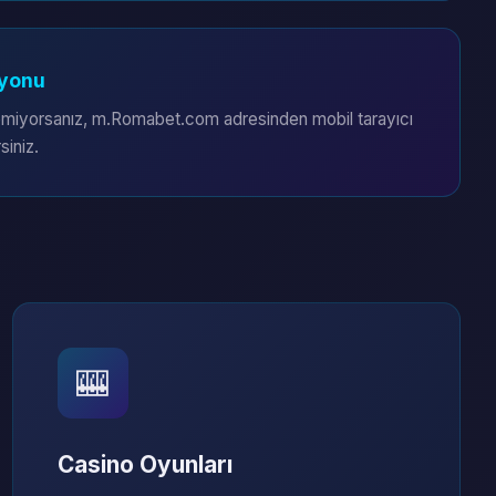
iyonu
emiyorsanız, m.Romabet.com adresinden mobil tarayıcı
siniz.
🎰
Casino Oyunları