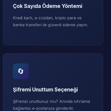
Çok Sayıda Ödeme Yöntemi
Kredi kartı, e-cüzdan, kripto para ve
banka transferi ile güvenli ödeme yapın.
🔄
Şifremi Unuttum Seçeneği
Şifrenizi unuttunuz mu? Anında sıfırlama
bağlantısı e-postanıza gönderilir.