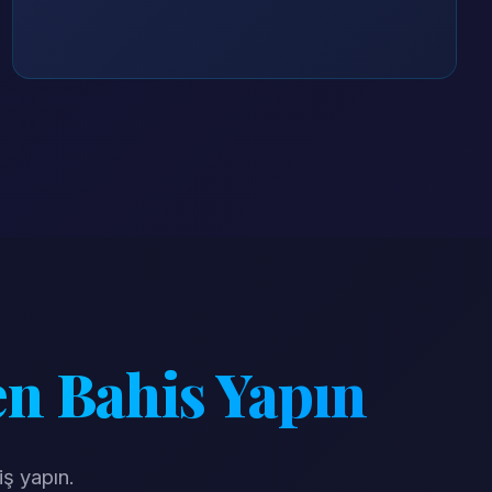
n Bahis Yapın
ş yapın.