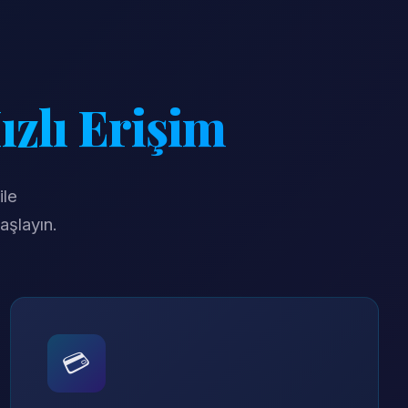
ızlı Erişim
ile
aşlayın.
💳