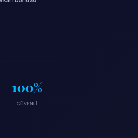
100%
GÜVENLI