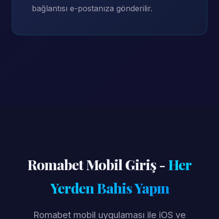
bağlantısı e-postanıza gönderilir.
Romabet Mobil Giriş -
Her
Yerden Bahis Yapın
Romabet mobil uygulaması ile iOS ve