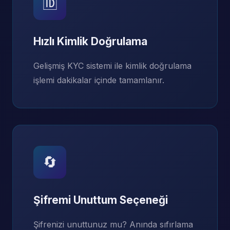
🆔
Hızlı Kimlik Doğrulama
Gelişmiş KYC sistemi ile kimlik doğrulama
işlemi dakikalar içinde tamamlanır.
🔄
Şifremi Unuttum Seçeneği
Şifrenizi unuttunuz mu? Anında sıfırlama