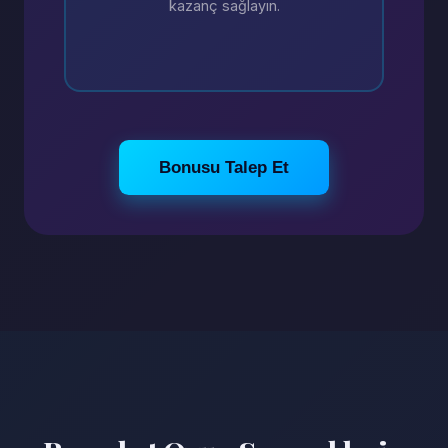
kazanç sağlayın.
Bonusu Talep Et