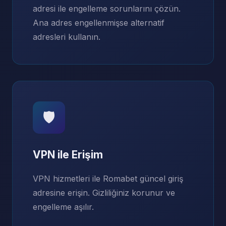
adresi ile engelleme sorunlarını çözün.
Ana adres engellenmişse alternatif
adresleri kullanın.
🛡️
VPN ile Erişim
VPN hizmetleri ile Romabet güncel giriş
adresine erişin. Gizliliğiniz korunur ve
engelleme aşılır.