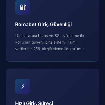
🔐
Romabet Giriş Güvenliği
Uluslararası lisans ve SSL şifreleme ile
korunan güvenli giriş sistemi. Tüm
verileriniz 256-bit şifreleme ile korunur.
⚡
Hızlı Giriş Süreci