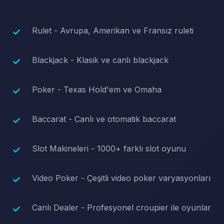
Rulet - Avrupa, Amerikan ve Fransız ruleti
Blackjack - Klasik ve canlı blackjack
Poker - Texas Hold'em ve Omaha
Baccarat - Canlı ve otomatik baccarat
Slot Makineleri - 1000+ farklı slot oyunu
Video Poker - Çeşitli video poker varyasyonları
Canlı Dealer - Profesyonel croupier ile oyunlar