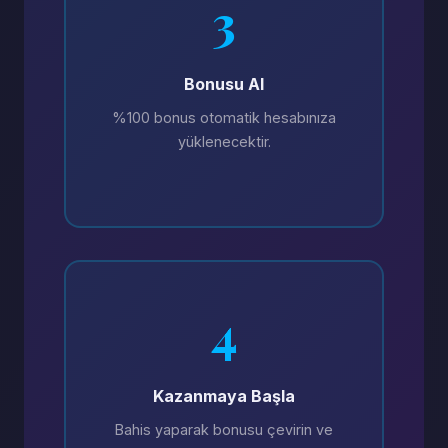
3
Bonusu Al
%100 bonus otomatik hesabınıza
yüklenecektir.
4
Kazanmaya Başla
Bahis yaparak bonusu çevirin ve