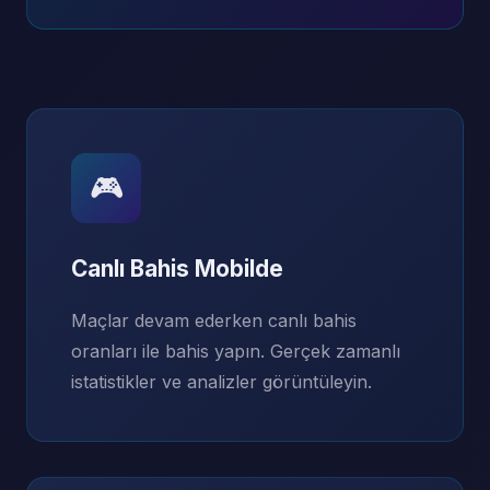
🎮
Canlı Bahis Mobilde
Maçlar devam ederken canlı bahis
oranları ile bahis yapın. Gerçek zamanlı
istatistikler ve analizler görüntüleyin.