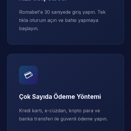
Romabet'e 30 saniyede giriş yapın. Tek
tıkla oturum açın ve bahis yapmaya
başlayın.
💳
Çok Sayıda Ödeme Yöntemi
Kredi kartı, e-cüzdan, kripto para ve
banka transferi ile güvenli ödeme yapın.