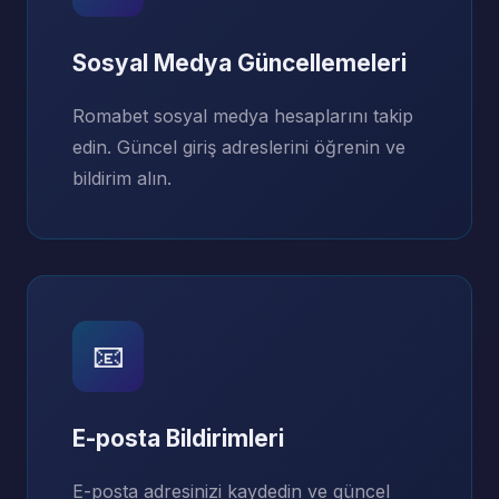
Sosyal Medya Güncellemeleri
Romabet sosyal medya hesaplarını takip
edin. Güncel giriş adreslerini öğrenin ve
bildirim alın.
📧
E-posta Bildirimleri
E-posta adresinizi kaydedin ve güncel