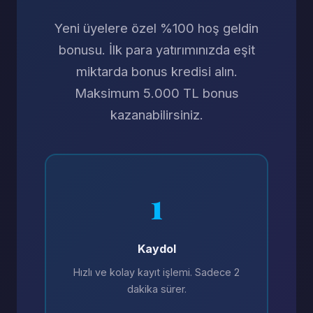
Yeni üyelere özel %100 hoş geldin
bonusu. İlk para yatırımınızda eşit
miktarda bonus kredisi alın.
Maksimum 5.000 TL bonus
kazanabilirsiniz.
1
Kaydol
Hızlı ve kolay kayıt işlemi. Sadece 2
dakika sürer.