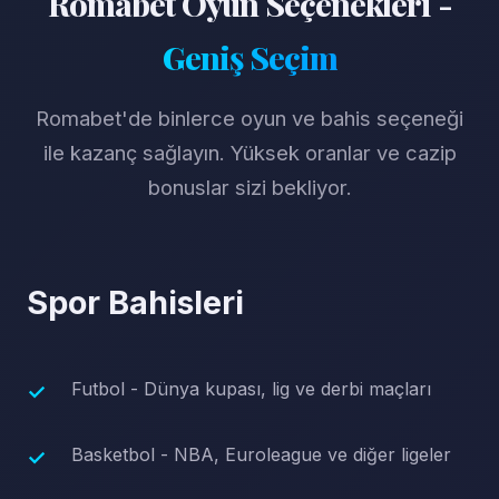
Romabet Oyun Seçenekleri -
Geniş Seçim
Romabet'de binlerce oyun ve bahis seçeneği
ile kazanç sağlayın. Yüksek oranlar ve cazip
bonuslar sizi bekliyor.
Spor Bahisleri
Futbol - Dünya kupası, lig ve derbi maçları
Basketbol - NBA, Euroleague ve diğer ligeler