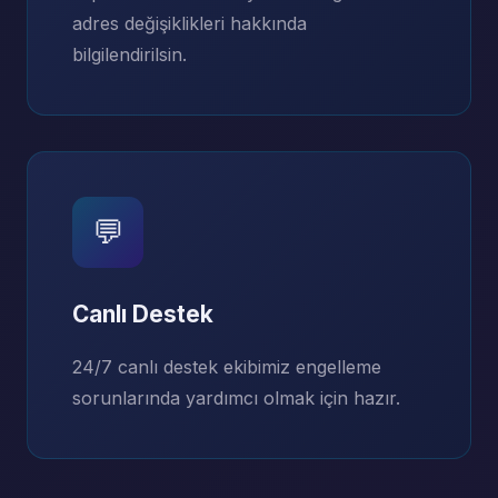
adres değişiklikleri hakkında
bilgilendirilsin.
💬
Canlı Destek
24/7 canlı destek ekibimiz engelleme
sorunlarında yardımcı olmak için hazır.