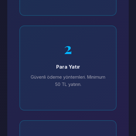
2
Para Yatır
Güvenli ödeme yöntemleri. Minimum
50 TL yatırın.