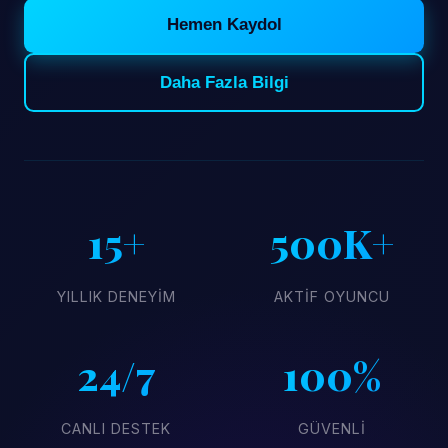
Hemen Kaydol
Daha Fazla Bilgi
15+
500K+
YILLIK DENEYIM
AKTIF OYUNCU
24/7
100%
CANLI DESTEK
GÜVENLI