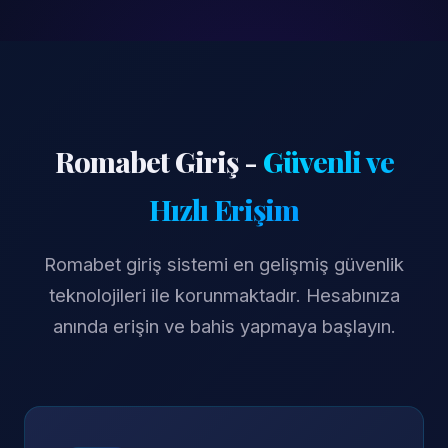
Romabet Giriş -
Güvenli ve
Hızlı Erişim
Romabet giriş sistemi en gelişmiş güvenlik
teknolojileri ile korunmaktadır. Hesabınıza
anında erişin ve bahis yapmaya başlayın.