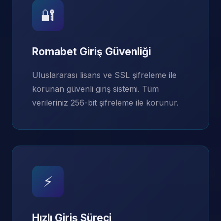
🔐
Romabet Giriş Güvenliği
Uluslararası lisans ve SSL şifreleme ile
korunan güvenli giriş sistemi. Tüm
verileriniz 256-bit şifreleme ile korunur.
⚡
Hızlı Giriş Süreci