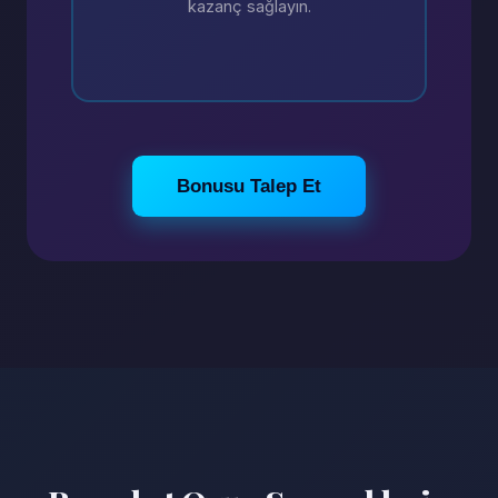
kazanç sağlayın.
Bonusu Talep Et