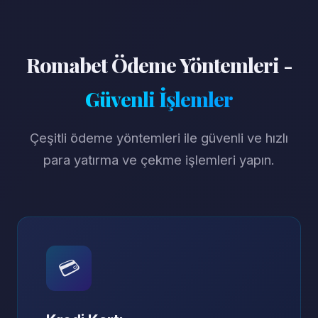
Romabet Ödeme Yöntemleri -
Güvenli İşlemler
Çeşitli ödeme yöntemleri ile güvenli ve hızlı
para yatırma ve çekme işlemleri yapın.
💳