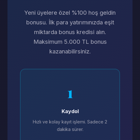
Yeni üyelere özel %100 hoş geldin
bonusu. İlk para yatırımınızda eşit
miktarda bonus kredisi alın.
Maksimum 5.000 TL bonus
kazanabilirsiniz.
1
Kaydol
Hızlı ve kolay kayıt işlemi. Sadece 2
dakika sürer.