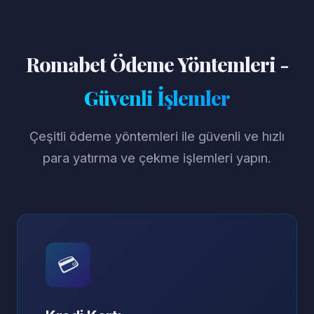
Romabet Ödeme Yöntemleri -
Güvenli İşlemler
Çeşitli ödeme yöntemleri ile güvenli ve hızlı
para yatırma ve çekme işlemleri yapın.
💳