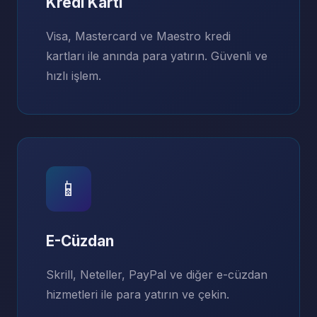
Kredi Kartı
Visa, Mastercard ve Maestro kredi
kartları ile anında para yatırın. Güvenli ve
hızlı işlem.
📱
E-Cüzdan
Skrill, Neteller, PayPal ve diğer e-cüzdan
hizmetleri ile para yatırın ve çekin.