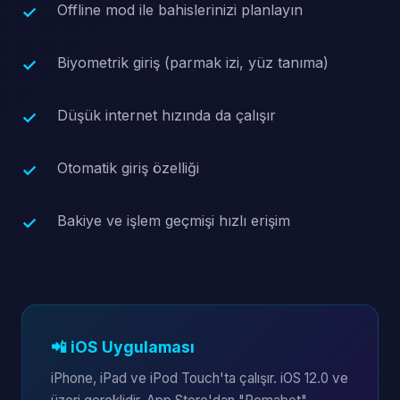
Offline mod ile bahislerinizi planlayın
Biyometrik giriş (parmak izi, yüz tanıma)
Düşük internet hızında da çalışır
Otomatik giriş özelliği
Bakiye ve işlem geçmişi hızlı erişim
📲 iOS Uygulaması
iPhone, iPad ve iPod Touch'ta çalışır. iOS 12.0 ve