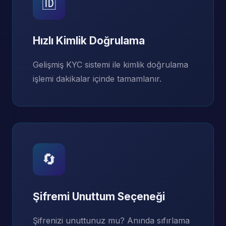
🆔
Hızlı Kimlik Doğrulama
Gelişmiş KYC sistemi ile kimlik doğrulama
işlemi dakikalar içinde tamamlanır.
🔄
Şifremi Unuttum Seçeneği
Şifrenizi unuttunuz mu? Anında sıfırlama