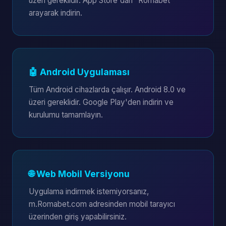
üzeri gereklidir. App Store'dan "Romabet"
arayarak indirin.
🤖 Android Uygulaması
Tüm Android cihazlarda çalışır. Android 8.0 ve
üzeri gereklidir. Google Play'den indirin ve
kurulumu tamamlayın.
🌐 Web Mobil Versiyonu
Uygulama indirmek istemiyorsanız,
m.Romabet.com adresinden mobil tarayıcı
üzerinden giriş yapabilirsiniz.