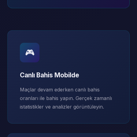
🎮
Canlı Bahis Mobilde
Maçlar devam ederken canlı bahis
oranları ile bahis yapın. Gerçek zamanlı
istatistikler ve analizler görüntüleyin.