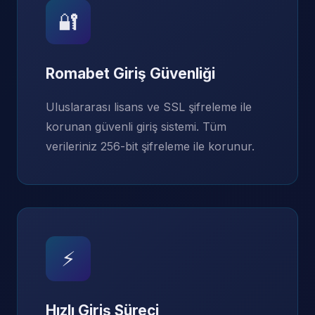
🔐
Romabet Giriş Güvenliği
Uluslararası lisans ve SSL şifreleme ile
korunan güvenli giriş sistemi. Tüm
verileriniz 256-bit şifreleme ile korunur.
⚡
Hızlı Giriş Süreci