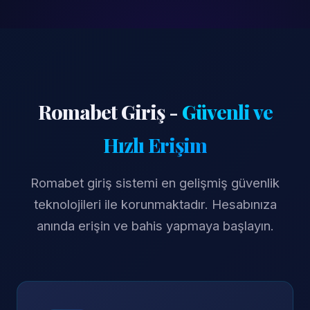
Romabet Giriş -
Güvenli ve
Hızlı Erişim
Romabet giriş sistemi en gelişmiş güvenlik
teknolojileri ile korunmaktadır. Hesabınıza
anında erişin ve bahis yapmaya başlayın.