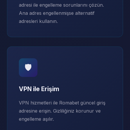
adresi ile engelleme sorunlarını çözün.
Ana adres engellenmişse alternatif
adresleri kullanın.
🛡️
VPN ile Erişim
VPN hizmetleri ile Romabet güncel giriş
adresine erişin. Gizliliğiniz korunur ve
engelleme aşılır.