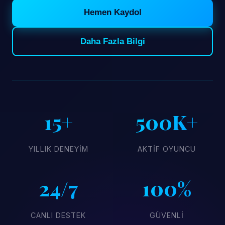
Hemen Kaydol
Daha Fazla Bilgi
15+
500K+
YILLIK DENEYIM
AKTIF OYUNCU
24/7
100%
CANLI DESTEK
GÜVENLI