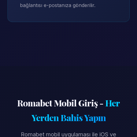
bağlantısı e-postanıza gönderilir.
Romabet Mobil Giriş -
Her
Yerden Bahis Yapın
Romabet mobil uygulaması ile iOS ve