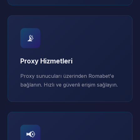
📡
Proxy Hizmetleri
Proxy sunucuları üzerinden Romabet'e
bağlanın. Hızlı ve güvenli erişim sağlayın.
📢