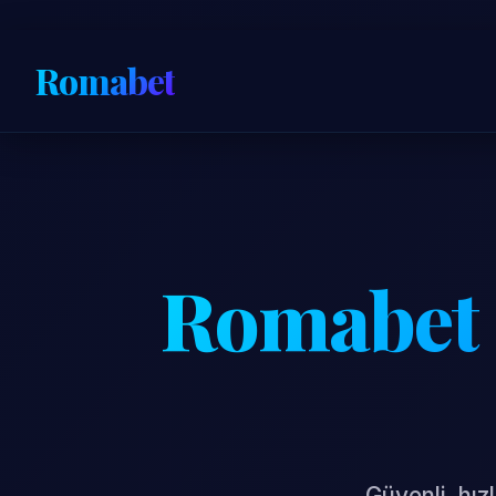
Romabet
Romabet 
Güvenli, hız