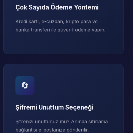
Çok Sayıda Ödeme Yöntemi
Kredi kartı, e-cüzdan, kripto para ve
banka transferi ile güvenli ödeme yapın.
🔄
Şifremi Unuttum Seçeneği
Şifrenizi unuttunuz mu? Anında sıfırlama
bağlantısı e-postanıza gönderilir.