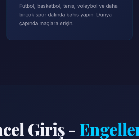
Futbol, basketbol, tenis, voleybol ve daha
birçok spor dalında bahis yapın. Dünya
çapında maçlara erişin.
el Giriş -
Engelle