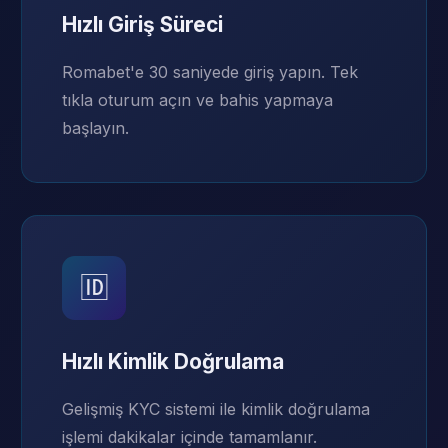
Hızlı Giriş Süreci
Romabet'e 30 saniyede giriş yapın. Tek
tıkla oturum açın ve bahis yapmaya
başlayın.
🆔
Hızlı Kimlik Doğrulama
Gelişmiş KYC sistemi ile kimlik doğrulama
işlemi dakikalar içinde tamamlanır.