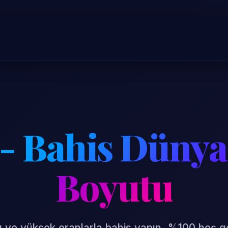
- Bahis Dünyas
Boyutu
lı ve yüksek oranlarla bahis yapın. %100 hoş 