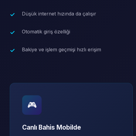
Düşük internet hızında da çalışır
Otomatik giriş özelliği
Bakiye ve işlem geçmişi hızlı erişim
🎮
Canlı Bahis Mobilde