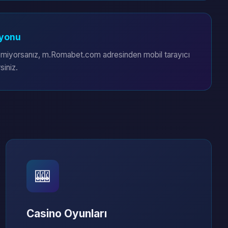
iyonu
emiyorsanız, m.Romabet.com adresinden mobil tarayıcı
siniz.
🎰
Casino Oyunları