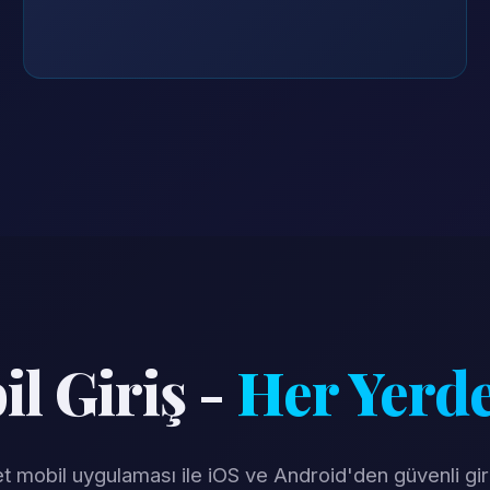
l Giriş -
Her Yerde
 mobil uygulaması ile iOS ve Android'den güvenli giri