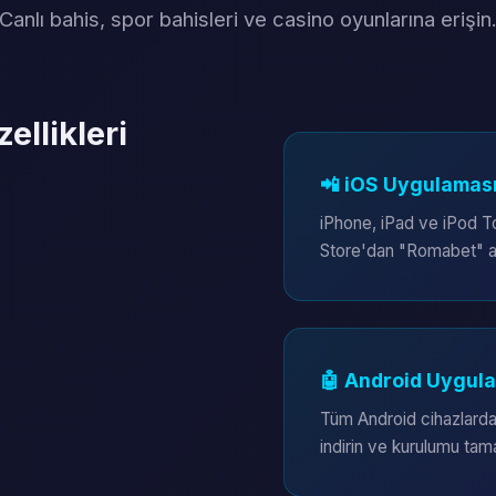
Canlı bahis, spor bahisleri ve casino oyunlarına erişin
llikleri
📲 iOS Uygulamas
iPhone, iPad ve iPod Tou
Store'dan "Romabet" ar
🤖 Android Uygul
Tüm Android cihazlarda 
indirin ve kurulumu tam