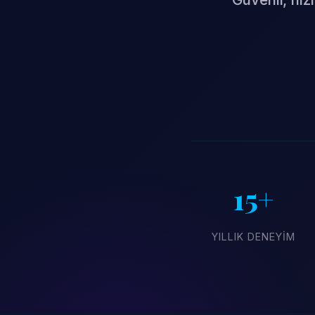
15+
YILLIK DENEYIM