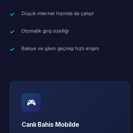
Düşük internet hızında da çalışır
Otomatik giriş özelliği
Bakiye ve işlem geçmişi hızlı erişim
🎮
Canlı Bahis Mobilde