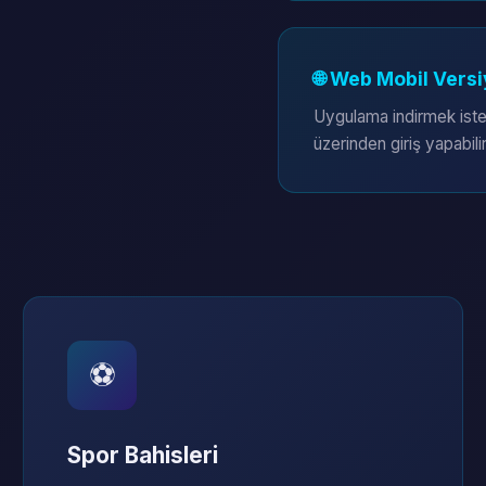
🌐 Web Mobil Vers
Uygulama indirmek ist
üzerinden giriş yapabilir
⚽
Spor Bahisleri