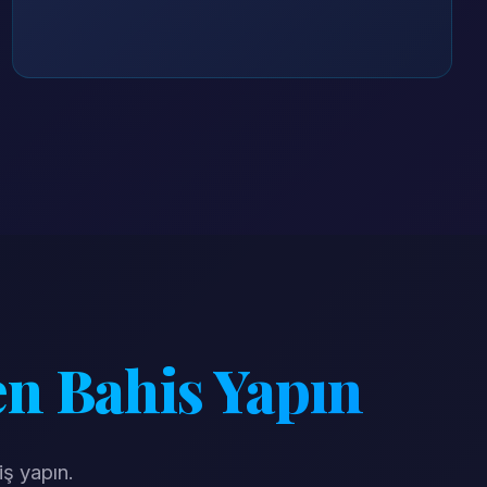
n Bahis Yapın
ş yapın.