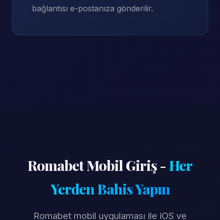
bağlantısı e-postanıza gönderilir.
Romabet Mobil Giriş -
Her
Yerden Bahis Yapın
Romabet mobil uygulaması ile iOS ve