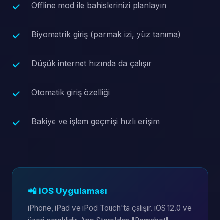
Offline mod ile bahislerinizi planlayın
Biyometrik giriş (parmak izi, yüz tanıma)
Düşük internet hızında da çalışır
Otomatik giriş özelliği
Bakiye ve işlem geçmişi hızlı erişim
📲 iOS Uygulaması
iPhone, iPad ve iPod Touch'ta çalışır. iOS 12.0 ve