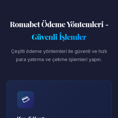
Romabet Ödeme Yöntemleri -
Güvenli İşlemler
Çeşitli ödeme yöntemleri ile güvenli ve hızlı
para yatırma ve çekme işlemleri yapın.
💳