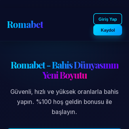
Giriş Yap
Romabet
Kaydol
Romabet - Bahis Dünyasının
Yeni Boyutu
Güvenli, hızlı ve yüksek oranlarla bahis
yapın. %100 hoş geldin bonusu ile
başlayın.