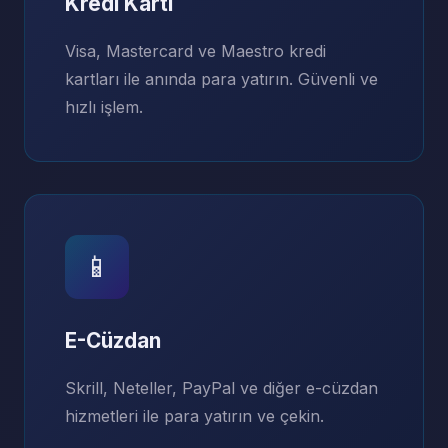
Kredi Kartı
Visa, Mastercard ve Maestro kredi
kartları ile anında para yatırın. Güvenli ve
hızlı işlem.
📱
E-Cüzdan
Skrill, Neteller, PayPal ve diğer e-cüzdan
hizmetleri ile para yatırın ve çekin.