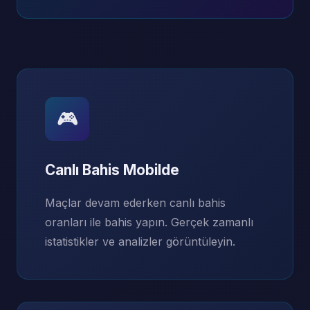
🎮
Canlı Bahis Mobilde
Maçlar devam ederken canlı bahis
oranları ile bahis yapın. Gerçek zamanlı
istatistikler ve analizler görüntüleyin.