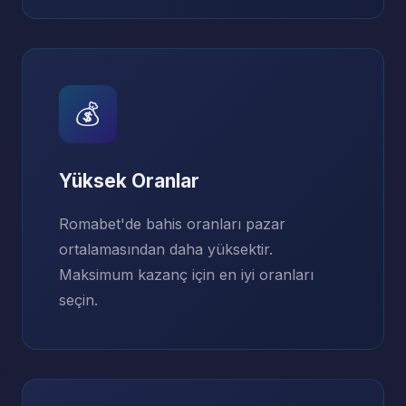
💰
Yüksek Oranlar
Romabet'de bahis oranları pazar
ortalamasından daha yüksektir.
Maksimum kazanç için en iyi oranları
seçin.