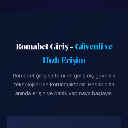
Romabet Giriş -
Güvenli ve
Hızlı Erişim
Romabet giriş sistemi en gelişmiş güvenlik
teknolojileri ile korunmaktadır. Hesabınıza
anında erişin ve bahis yapmaya başlayın.