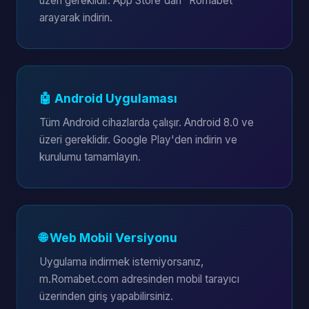
üzeri gereklidir. App Store'dan "Romabet"
arayarak indirin.
🤖 Android Uygulaması
Tüm Android cihazlarda çalışır. Android 8.0 ve
üzeri gereklidir. Google Play'den indirin ve
kurulumu tamamlayın.
🌐 Web Mobil Versiyonu
Uygulama indirmek istemiyorsanız,
m.Romabet.com adresinden mobil tarayıcı
üzerinden giriş yapabilirsiniz.