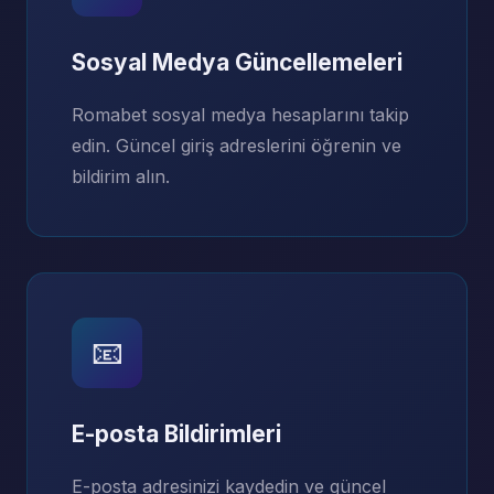
Sosyal Medya Güncellemeleri
Romabet sosyal medya hesaplarını takip
edin. Güncel giriş adreslerini öğrenin ve
bildirim alın.
📧
E-posta Bildirimleri
E-posta adresinizi kaydedin ve güncel