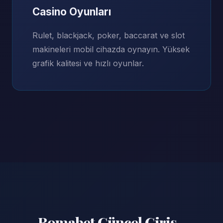
Casino Oyunları
Rulet, blackjack, poker, baccarat ve slot
makineleri mobil cihazda oynayın. Yüksek
grafik kalitesi ve hızlı oyunlar.
Romabet Güncel Giriş -