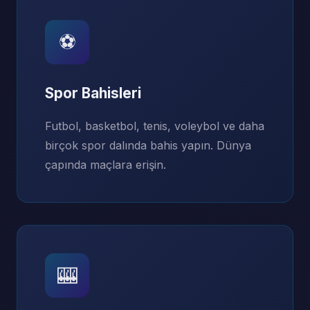
⚽
Spor Bahisleri
Futbol, basketbol, tenis, voleybol ve daha
birçok spor dalında bahis yapın. Dünya
çapında maçlara erişin.
🎰