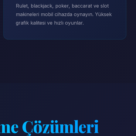
Rulet, blackjack, poker, baccarat ve slot
makineleri mobil cihazda oynayın. Yüksek
grafik kalitesi ve hızlı oyunlar.
me Çözümleri