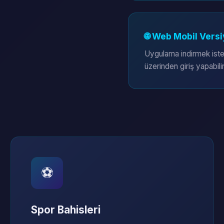
🌐 Web Mobil Vers
Uygulama indirmek ist
üzerinden giriş yapabilir
⚽
Spor Bahisleri