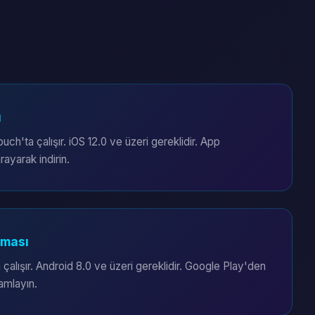
.
ı
ch'ta çalışır. iOS 12.0 ve üzeri gereklidir. App
ayarak indirin.
aması
çalışır. Android 8.0 ve üzeri gereklidir. Google Play'den
amlayın.