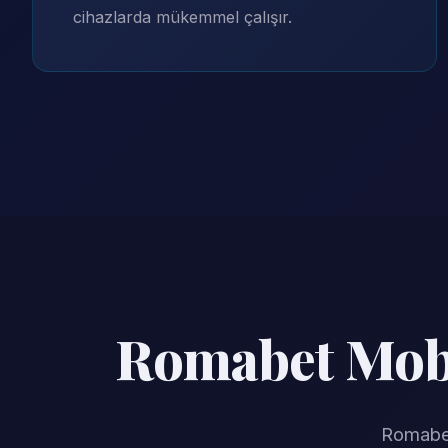
cihazlarda mükemmel çalışır.
Romabet Mobi
Romabet