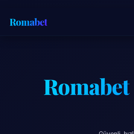
Romabet
Romabet 
Güvenli, hız