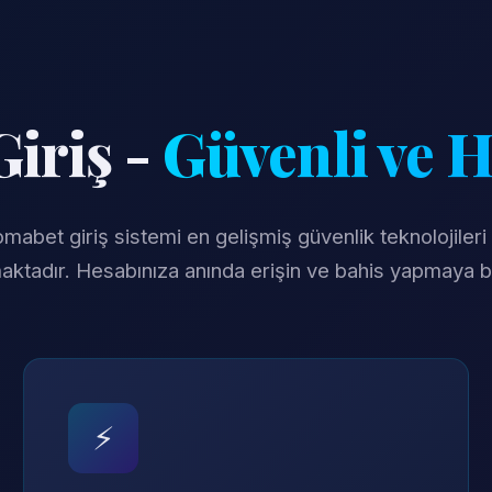
iriş -
Güvenli ve H
mabet giriş sistemi en gelişmiş güvenlik teknolojileri 
ktadır. Hesabınıza anında erişin ve bahis yapmaya b
⚡