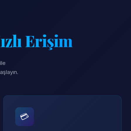
ızlı Erişim
ile
aşlayın.
💳