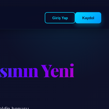
Giriş Yap
Kaydol
ının Yeni
geldin bonusu