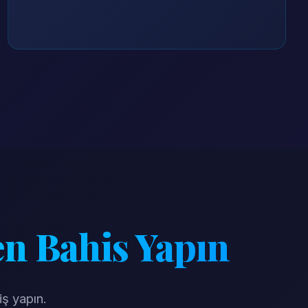
n Bahis Yapın
ş yapın.