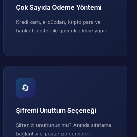
Çok Sayıda Ödeme Yöntemi
Kredi kartı, e-cüzdan, kripto para ve
banka transferi ile güvenli ödeme yapın.
🔄
Şifremi Unuttum Seçeneği
Şifrenizi unuttunuz mu? Anında sıfırlama
bağlantısı e-postanıza gönderilir.