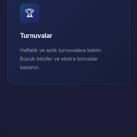
🏆
Turnuvalar
Haftalık ve aylık turnuvalara katılın.
Büyük ödüller ve ekstra bonuslar
kazanın.