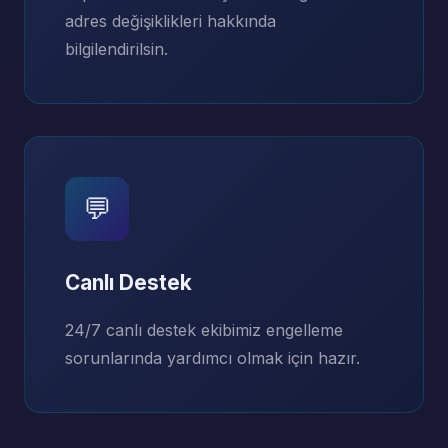
adres değişiklikleri hakkında
bilgilendirilsin.
💬
Canlı Destek
24/7 canlı destek ekibimiz engelleme
sorunlarında yardımcı olmak için hazır.