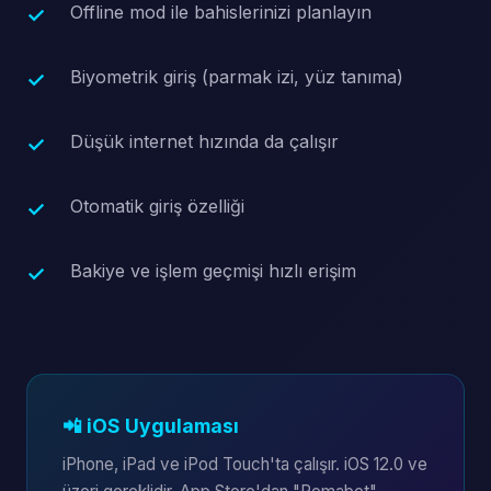
Offline mod ile bahislerinizi planlayın
Biyometrik giriş (parmak izi, yüz tanıma)
Düşük internet hızında da çalışır
Otomatik giriş özelliği
Bakiye ve işlem geçmişi hızlı erişim
📲 iOS Uygulaması
iPhone, iPad ve iPod Touch'ta çalışır. iOS 12.0 ve