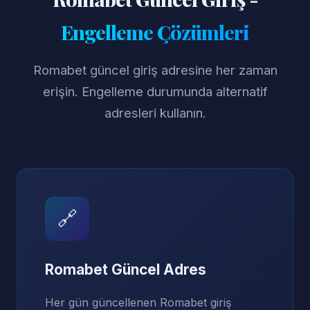
Engelleme Çözümleri
Romabet güncel giriş adresine her zaman
erişin. Engelleme durumunda alternatif
adresleri kullanın.
🔗
Romabet Güncel Adres
Her gün güncellenen Romabet giriş