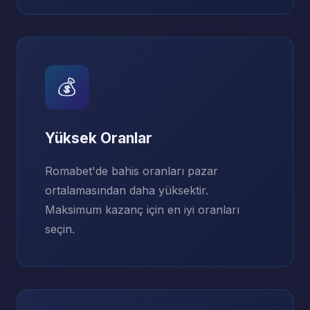
💰
Yüksek Oranlar
Romabet'de bahis oranları pazar
ortalamasından daha yüksektir.
Maksimum kazanç için en iyi oranları
seçin.