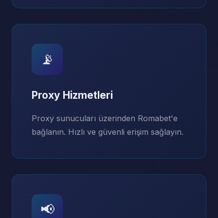
📡
Proxy Hizmetleri
Proxy sunucuları üzerinden Romabet'e
bağlanın. Hızlı ve güvenli erişim sağlayın.
📢