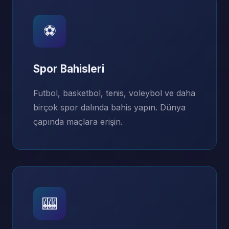
⚽
Spor Bahisleri
Futbol, basketbol, tenis, voleybol ve daha
birçok spor dalında bahis yapın. Dünya
çapında maçlara erişin.
🎰