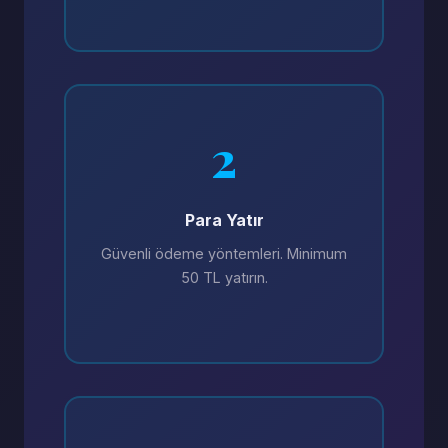
2
Para Yatır
Güvenli ödeme yöntemleri. Minimum
50 TL yatırın.