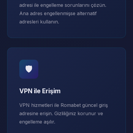
adresi ile engelleme sorunlarını çözün.
Ana adres engellenmişse alternatif
adresleri kullanın.
🛡️
VPN ile Erişim
VPN hizmetleri ile Romabet güncel giriş
adresine erişin. Gizliliğiniz korunur ve
engelleme aşılır.