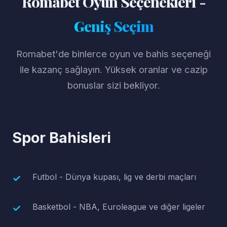
Romabet Oyun Seçenekleri -
Geniş Seçim
Romabet'de binlerce oyun ve bahis seçeneği
ile kazanç sağlayın. Yüksek oranlar ve cazip
bonuslar sizi bekliyor.
Spor Bahisleri
Futbol - Dünya kupası, lig ve derbi maçları
Basketbol - NBA, Euroleague ve diğer ligeler