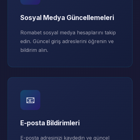
Sosyal Medya Güncellemeleri
Romabet sosyal medya hesaplarını takip
edin. Güncel giriş adreslerini öğrenin ve
bildirim alın.
📧
E-posta Bildirimleri
E-posta adresinizi kaydedin ve güncel