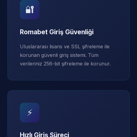
🔐
Romabet Giriş Güvenliği
Uluslararası lisans ve SSL şifreleme ile
korunan güvenli giriş sistemi. Tüm
verileriniz 256-bit şifreleme ile korunur.
⚡
Hızlı Giriş Süreci