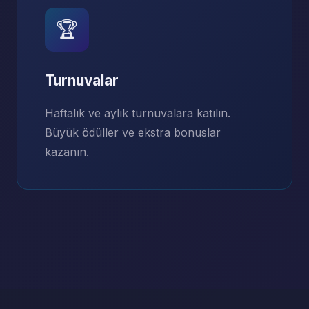
🏆
Turnuvalar
Haftalık ve aylık turnuvalara katılın.
Büyük ödüller ve ekstra bonuslar
kazanın.