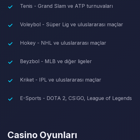
Tenis - Grand Slam ve ATP turnuvaları
Voleybol - Süper Lig ve uluslararası maçlar
Hokey - NHL ve uluslararası maçlar
Beyzbol - MLB ve diğer ligeler
Kriket - IPL ve uluslararası maçlar
E-Sports - DOTA 2, CS:GO, League of Legends
Casino Oyunları