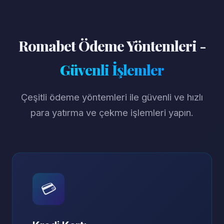
Romabet Ödeme Yöntemleri -
Güvenli İşlemler
Çeşitli ödeme yöntemleri ile güvenli ve hızlı
para yatırma ve çekme işlemleri yapın.
💳