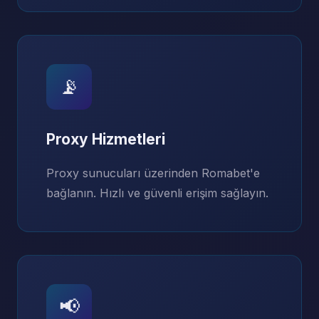
📡
Proxy Hizmetleri
Proxy sunucuları üzerinden Romabet'e
bağlanın. Hızlı ve güvenli erişim sağlayın.
📢