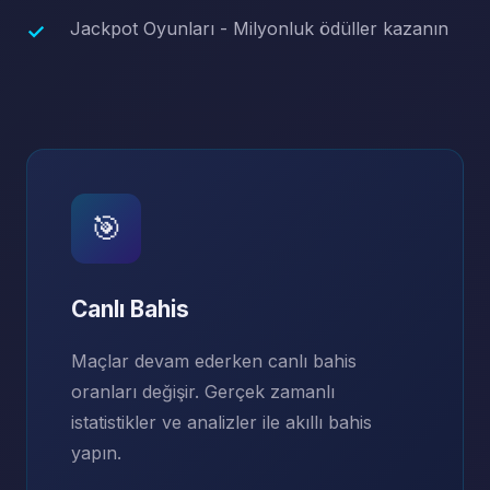
Jackpot Oyunları - Milyonluk ödüller kazanın
🎯
Canlı Bahis
Maçlar devam ederken canlı bahis
oranları değişir. Gerçek zamanlı
istatistikler ve analizler ile akıllı bahis
yapın.