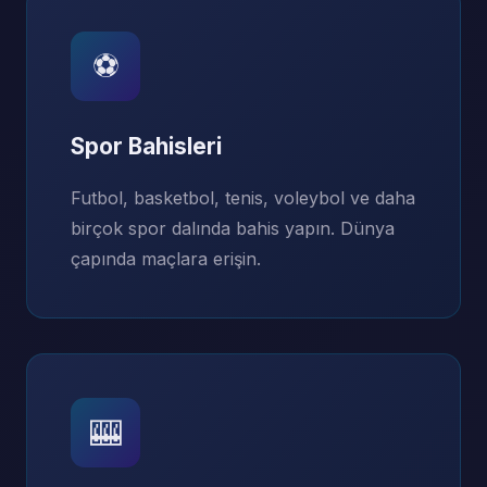
⚽
Spor Bahisleri
Futbol, basketbol, tenis, voleybol ve daha
birçok spor dalında bahis yapın. Dünya
çapında maçlara erişin.
🎰