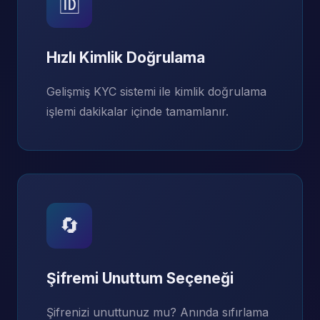
🆔
Hızlı Kimlik Doğrulama
Gelişmiş KYC sistemi ile kimlik doğrulama
işlemi dakikalar içinde tamamlanır.
🔄
Şifremi Unuttum Seçeneği
Şifrenizi unuttunuz mu? Anında sıfırlama