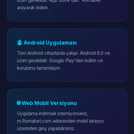
üzeri gereklidir. App Store'dan "Romabet"
arayarak indirin.
🤖 Android Uygulaması
Tüm Android cihazlarda çalışır. Android 8.0 ve
üzeri gereklidir. Google Play'den indirin ve
kurulumu tamamlayın.
🌐 Web Mobil Versiyonu
Uygulama indirmek istemiyorsanız,
m.Romabet.com adresinden mobil tarayıcı
üzerinden giriş yapabilirsiniz.