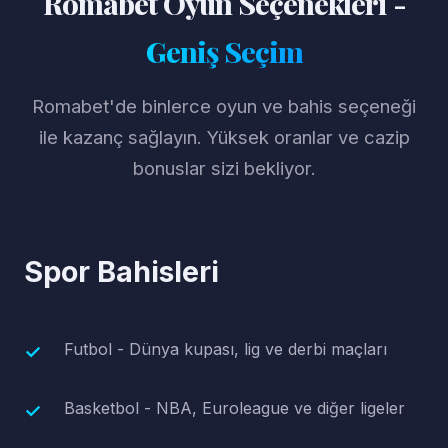
Romabet Oyun Seçenekleri -
Geniş Seçim
Romabet'de binlerce oyun ve bahis seçeneği
ile kazanç sağlayın. Yüksek oranlar ve cazip
bonuslar sizi bekliyor.
Spor Bahisleri
Futbol - Dünya kupası, lig ve derbi maçları
Basketbol - NBA, Euroleague ve diğer ligeler