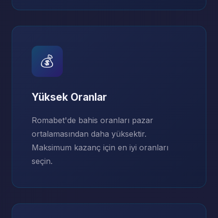
💰
Yüksek Oranlar
Romabet'de bahis oranları pazar
ortalamasından daha yüksektir.
Maksimum kazanç için en iyi oranları
seçin.