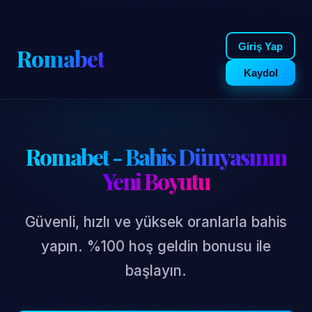
Giriş Yap
Romabet
Kaydol
Romabet - Bahis Dünyasının
Yeni Boyutu
Güvenli, hızlı ve yüksek oranlarla bahis
yapın. %100 hoş geldin bonusu ile
başlayın.