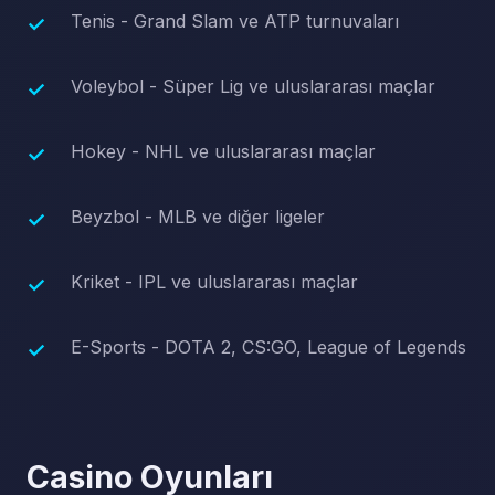
Tenis - Grand Slam ve ATP turnuvaları
Voleybol - Süper Lig ve uluslararası maçlar
Hokey - NHL ve uluslararası maçlar
Beyzbol - MLB ve diğer ligeler
Kriket - IPL ve uluslararası maçlar
E-Sports - DOTA 2, CS:GO, League of Legends
Casino Oyunları