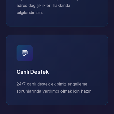
adres değişiklikleri hakkında
bilgilendirilsin.
💬
Canlı Destek
24/7 canlı destek ekibimiz engelleme
sorunlarında yardımcı olmak için hazır.