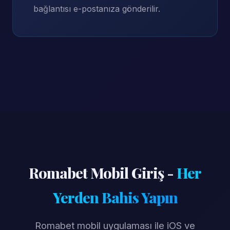
bağlantısı e-postanıza gönderilir.
Romabet Mobil Giriş -
Her
Yerden Bahis Yapın
Romabet mobil uygulaması ile iOS ve