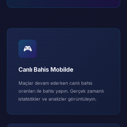
🎮
Canlı Bahis Mobilde
Maçlar devam ederken canlı bahis
oranları ile bahis yapın. Gerçek zamanlı
istatistikler ve analizler görüntüleyin.