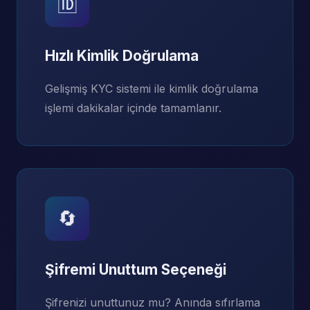
🆔
Hızlı Kimlik Doğrulama
Gelişmiş KYC sistemi ile kimlik doğrulama
işlemi dakikalar içinde tamamlanır.
🔄
Şifremi Unuttum Seçeneği
Şifrenizi unuttunuz mu? Anında sıfırlama