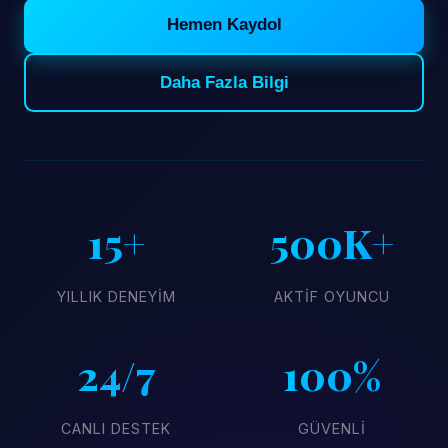
Hemen Kaydol
Daha Fazla Bilgi
15+
500K+
YILLIK DENEYIM
AKTIF OYUNCU
24/7
100%
CANLI DESTEK
GÜVENLI