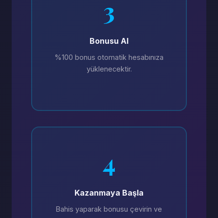
3
Bonusu Al
%100 bonus otomatik hesabınıza
yüklenecektir.
4
Kazanmaya Başla
Bahis yaparak bonusu çevirin ve