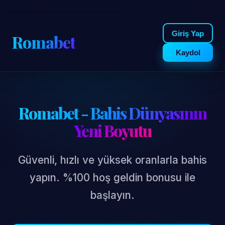
Giriş Yap
Romabet
Kaydol
Romabet - Bahis Dünyasının
Yeni Boyutu
Güvenli, hızlı ve yüksek oranlarla bahis
yapın. %100 hoş geldin bonusu ile
başlayın.