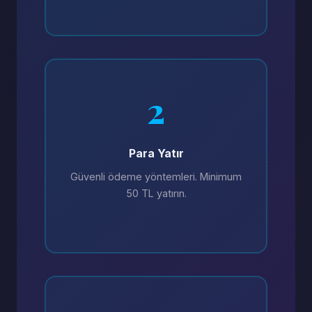
2
Para Yatır
Güvenli ödeme yöntemleri. Minimum
50 TL yatırın.