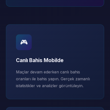
🎮
Canlı Bahis Mobilde
Maçlar devam ederken canlı bahis
oranları ile bahis yapın. Gerçek zamanlı
istatistikler ve analizler görüntüleyin.