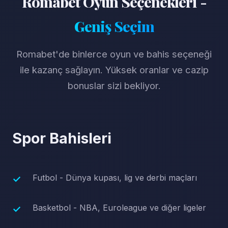
Romabet Oyun Seçenekleri -
Geniş Seçim
Romabet'de binlerce oyun ve bahis seçeneği
ile kazanç sağlayın. Yüksek oranlar ve cazip
bonuslar sizi bekliyor.
Spor Bahisleri
Futbol - Dünya kupası, lig ve derbi maçları
Basketbol - NBA, Euroleague ve diğer ligeler