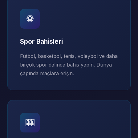
⚽
Spor Bahisleri
Futbol, basketbol, tenis, voleybol ve daha
birçok spor dalında bahis yapın. Dünya
çapında maçlara erişin.
🎰