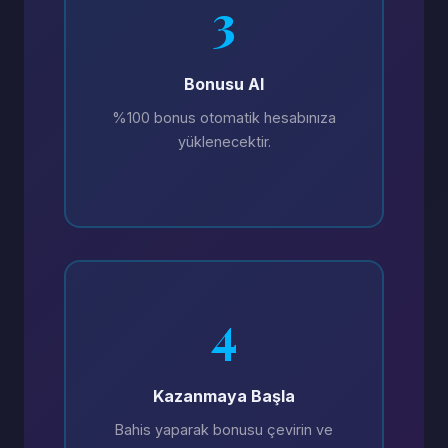
3
Bonusu Al
%100 bonus otomatik hesabınıza
yüklenecektir.
4
Kazanmaya Başla
Bahis yaparak bonusu çevirin ve