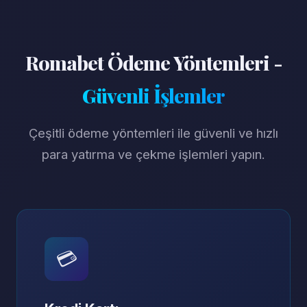
Romabet Ödeme Yöntemleri -
Güvenli İşlemler
Çeşitli ödeme yöntemleri ile güvenli ve hızlı
para yatırma ve çekme işlemleri yapın.
💳