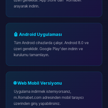
üzeri gereklidir. App Store'dan "Romabet"
arayarak indirin.
🤖 Android Uygulaması
Tüm Android cihazlarda çalışır. Android 8.0 ve
üzeri gereklidir. Google Play'den indirin ve
kurulumu tamamlayın.
🌐 Web Mobil Versiyonu
Uygulama indirmek istemiyorsanız,
m.Romabet.com adresinden mobil tarayıcı
üzerinden giriş yapabilirsiniz.