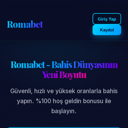
Giriş Yap
Romabet
Kaydol
Romabet - Bahis Dünyasının
Yeni Boyutu
Güvenli, hızlı ve yüksek oranlarla bahis
yapın. %100 hoş geldin bonusu ile
başlayın.