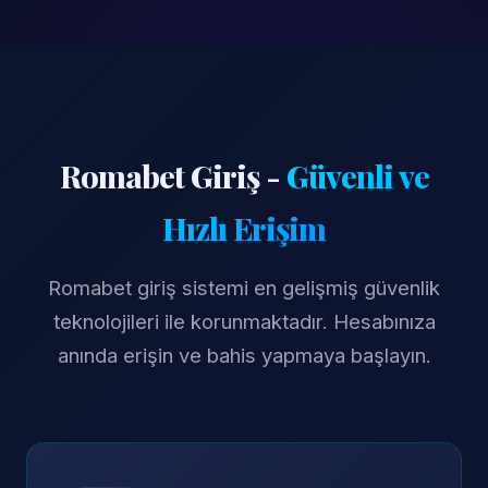
Romabet Giriş -
Güvenli ve
Hızlı Erişim
Romabet giriş sistemi en gelişmiş güvenlik
teknolojileri ile korunmaktadır. Hesabınıza
anında erişin ve bahis yapmaya başlayın.