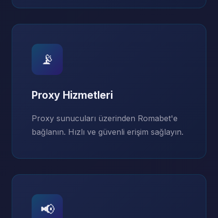
📡
Proxy Hizmetleri
Proxy sunucuları üzerinden Romabet'e
bağlanın. Hızlı ve güvenli erişim sağlayın.
📢