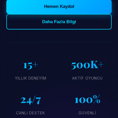
Hemen Kaydol
Daha Fazla Bilgi
15+
500K+
YILLIK DENEYIM
AKTIF OYUNCU
24/7
100%
CANLI DESTEK
GÜVENLI