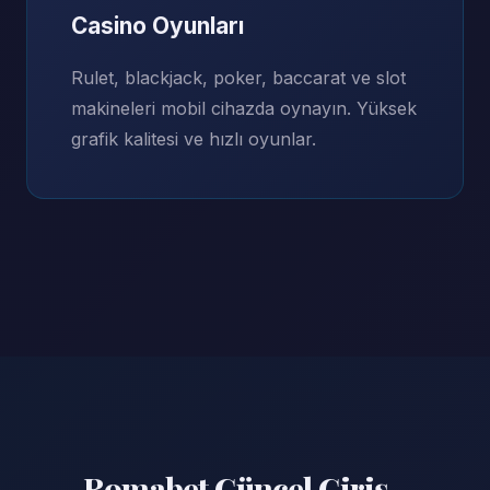
Casino Oyunları
Rulet, blackjack, poker, baccarat ve slot
makineleri mobil cihazda oynayın. Yüksek
grafik kalitesi ve hızlı oyunlar.
Romabet Güncel Giriş -