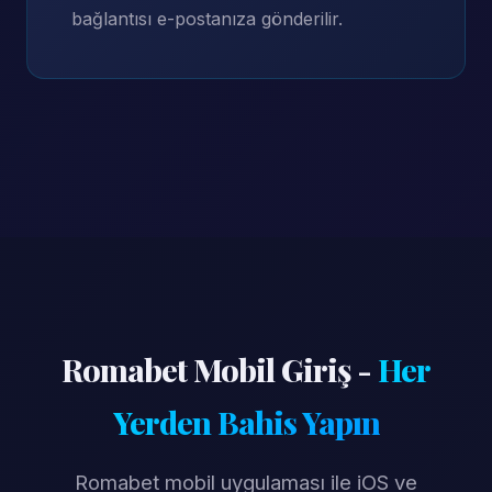
bağlantısı e-postanıza gönderilir.
Romabet Mobil Giriş -
Her
Yerden Bahis Yapın
Romabet mobil uygulaması ile iOS ve