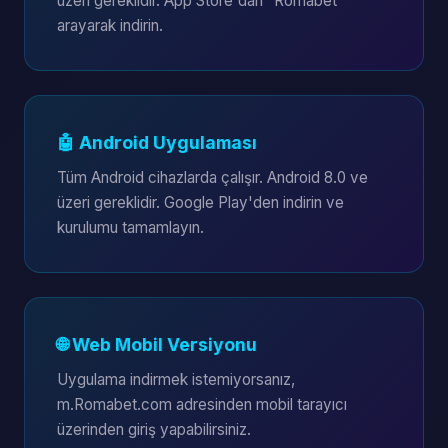
üzeri gereklidir. App Store'dan "Romabet"
arayarak indirin.
🤖 Android Uygulaması
Tüm Android cihazlarda çalışır. Android 8.0 ve
üzeri gereklidir. Google Play'den indirin ve
kurulumu tamamlayın.
🌐 Web Mobil Versiyonu
Uygulama indirmek istemiyorsanız,
m.Romabet.com adresinden mobil tarayıcı
üzerinden giriş yapabilirsiniz.