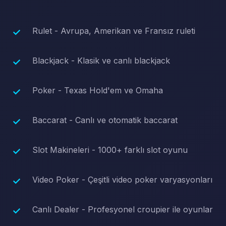
Rulet - Avrupa, Amerikan ve Fransız ruleti
Blackjack - Klasik ve canlı blackjack
Poker - Texas Hold'em ve Omaha
Baccarat - Canlı ve otomatik baccarat
Slot Makineleri - 1000+ farklı slot oyunu
Video Poker - Çeşitli video poker varyasyonları
Canlı Dealer - Profesyonel croupier ile oyunlar