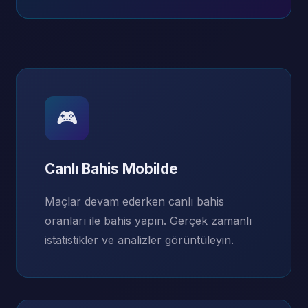
🎮
Canlı Bahis Mobilde
Maçlar devam ederken canlı bahis
oranları ile bahis yapın. Gerçek zamanlı
istatistikler ve analizler görüntüleyin.