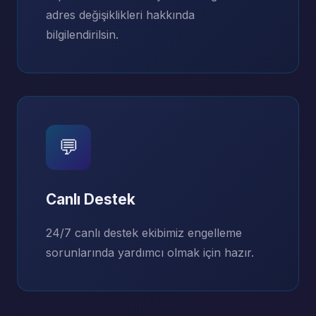
adres değişiklikleri hakkında
bilgilendirilsin.
💬
Canlı Destek
24/7 canlı destek ekibimiz engelleme
sorunlarında yardımcı olmak için hazır.