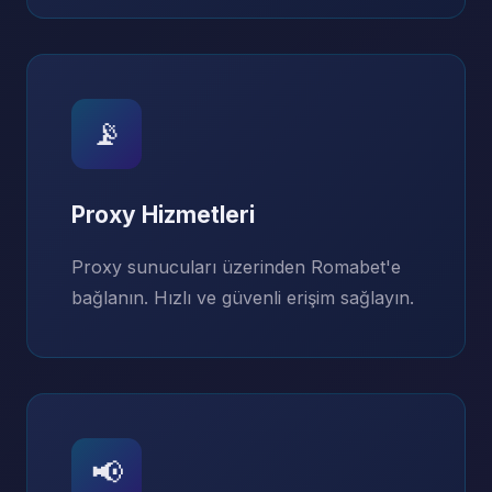
📡
Proxy Hizmetleri
Proxy sunucuları üzerinden Romabet'e
bağlanın. Hızlı ve güvenli erişim sağlayın.
📢