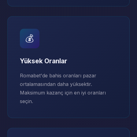
💰
Yüksek Oranlar
Romabet'de bahis oranları pazar
ortalamasından daha yüksektir.
Maksimum kazanç için en iyi oranları
seçin.