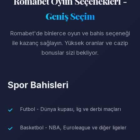
Romabet Oyun Seçenekleri -
Geniş Seçim
Romabet'de binlerce oyun ve bahis seçeneği
ile kazanç sağlayın. Yüksek oranlar ve cazip
bonuslar sizi bekliyor.
Spor Bahisleri
Futbol - Dünya kupası, lig ve derbi maçları
Basketbol - NBA, Euroleague ve diğer ligeler