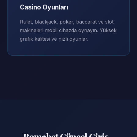
Casino Oyunları
Rulet, blackjack, poker, baccarat ve slot
makineleri mobil cihazda oynayın. Yüksek
grafik kalitesi ve hızlı oyunlar.
Romabet Güncel Giriş -