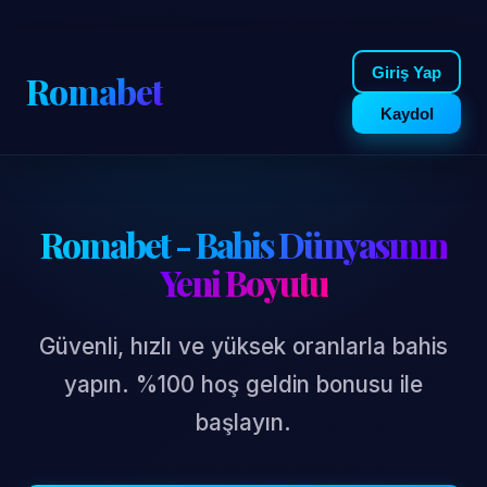
Giriş Yap
Romabet
Kaydol
Romabet - Bahis Dünyasının
Yeni Boyutu
Güvenli, hızlı ve yüksek oranlarla bahis
yapın. %100 hoş geldin bonusu ile
başlayın.