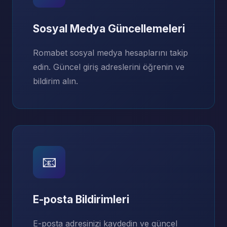
Sosyal Medya Güncellemeleri
Romabet sosyal medya hesaplarını takip
edin. Güncel giriş adreslerini öğrenin ve
bildirim alın.
📧
E-posta Bildirimleri
E-posta adresinizi kaydedin ve güncel