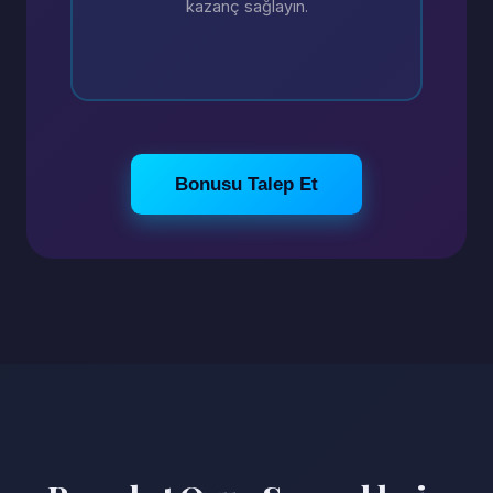
kazanç sağlayın.
Bonusu Talep Et