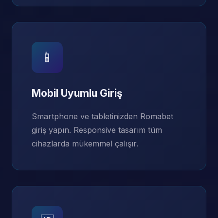
📱
Mobil Uyumlu Giriş
Smartphone ve tabletinizden Romabet
giriş yapın. Responsive tasarım tüm
cihazlarda mükemmel çalışır.