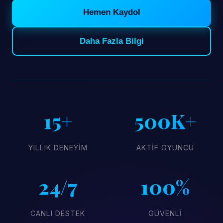
Hemen Kaydol
Daha Fazla Bilgi
15+
500K+
YILLIK DENEYIM
AKTIF OYUNCU
24/7
100%
CANLI DESTEK
GÜVENLI