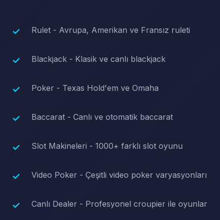
Rulet - Avrupa, Amerikan ve Fransız ruleti
Blackjack - Klasik ve canlı blackjack
Poker - Texas Hold'em ve Omaha
Baccarat - Canlı ve otomatik baccarat
Slot Makineleri - 1000+ farklı slot oyunu
Video Poker - Çeşitli video poker varyasyonları
Canlı Dealer - Profesyonel croupier ile oyunlar