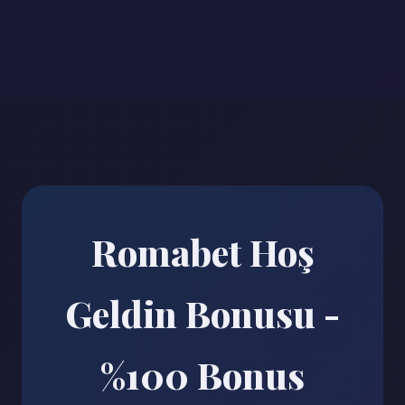
Romabet Hoş
Geldin Bonusu -
%100 Bonus