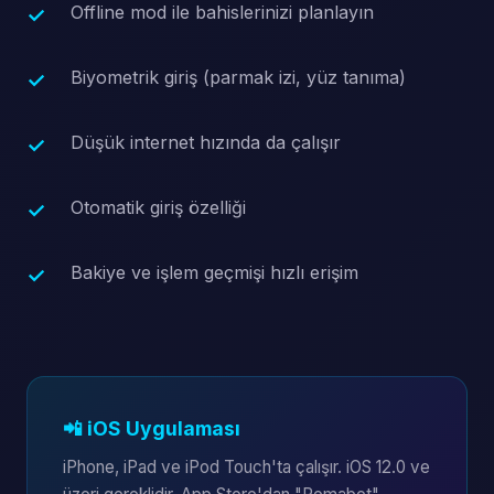
Offline mod ile bahislerinizi planlayın
Biyometrik giriş (parmak izi, yüz tanıma)
Düşük internet hızında da çalışır
Otomatik giriş özelliği
Bakiye ve işlem geçmişi hızlı erişim
📲 iOS Uygulaması
iPhone, iPad ve iPod Touch'ta çalışır. iOS 12.0 ve