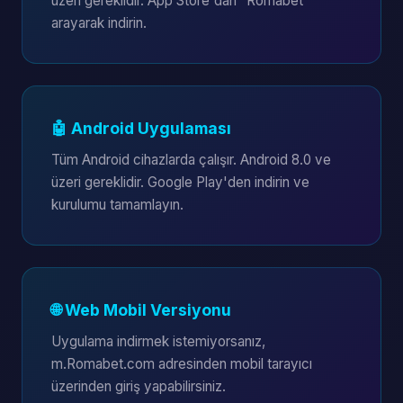
üzeri gereklidir. App Store'dan "Romabet"
arayarak indirin.
🤖 Android Uygulaması
Tüm Android cihazlarda çalışır. Android 8.0 ve
üzeri gereklidir. Google Play'den indirin ve
kurulumu tamamlayın.
🌐 Web Mobil Versiyonu
Uygulama indirmek istemiyorsanız,
m.Romabet.com adresinden mobil tarayıcı
üzerinden giriş yapabilirsiniz.