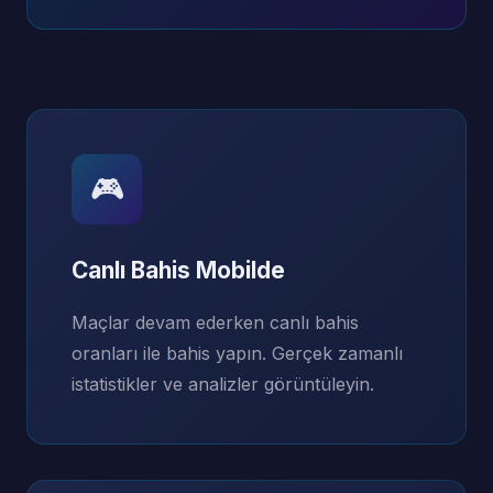
🎮
Canlı Bahis Mobilde
Maçlar devam ederken canlı bahis
oranları ile bahis yapın. Gerçek zamanlı
istatistikler ve analizler görüntüleyin.