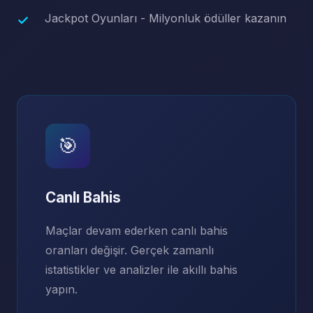
Jackpot Oyunları - Milyonluk ödüller kazanın
🎯
Canlı Bahis
Maçlar devam ederken canlı bahis
oranları değişir. Gerçek zamanlı
istatistikler ve analizler ile akıllı bahis
yapın.