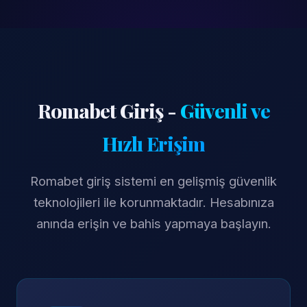
Romabet Giriş -
Güvenli ve
Hızlı Erişim
Romabet giriş sistemi en gelişmiş güvenlik
teknolojileri ile korunmaktadır. Hesabınıza
anında erişin ve bahis yapmaya başlayın.