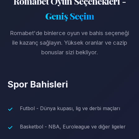
Romabet Oyun Seçenekleri -
Geniş Seçim
Romabet'de binlerce oyun ve bahis seçeneği
ile kazanç sağlayın. Yüksek oranlar ve cazip
bonuslar sizi bekliyor.
Spor Bahisleri
Futbol - Dünya kupası, lig ve derbi maçları
Basketbol - NBA, Euroleague ve diğer ligeler