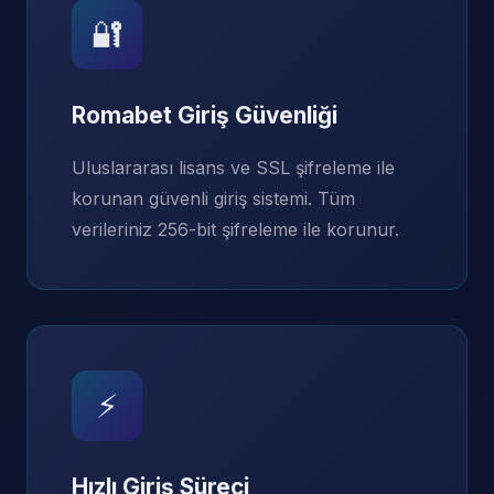
🔐
Romabet Giriş Güvenliği
Uluslararası lisans ve SSL şifreleme ile
korunan güvenli giriş sistemi. Tüm
verileriniz 256-bit şifreleme ile korunur.
⚡
Hızlı Giriş Süreci