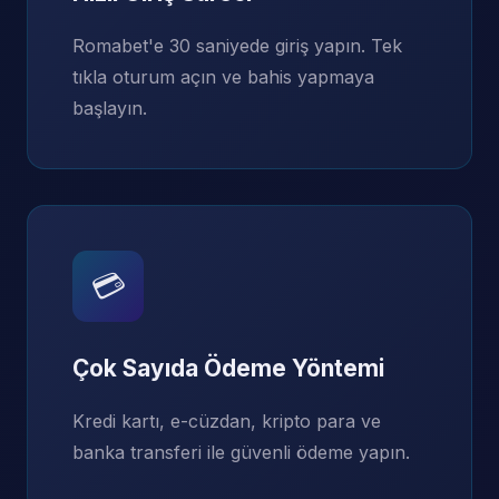
Romabet'e 30 saniyede giriş yapın. Tek
tıkla oturum açın ve bahis yapmaya
başlayın.
💳
Çok Sayıda Ödeme Yöntemi
Kredi kartı, e-cüzdan, kripto para ve
banka transferi ile güvenli ödeme yapın.