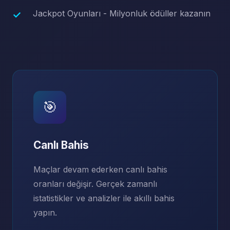
Jackpot Oyunları - Milyonluk ödüller kazanın
🎯
Canlı Bahis
Maçlar devam ederken canlı bahis
oranları değişir. Gerçek zamanlı
istatistikler ve analizler ile akıllı bahis
yapın.