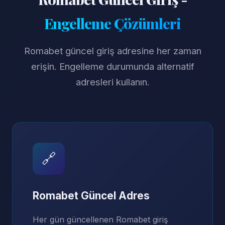
Engelleme Çözümleri
Romabet güncel giriş adresine her zaman
erişin. Engelleme durumunda alternatif
adresleri kullanın.
🔗
Romabet Güncel Adres
Her gün güncellenen Romabet giriş