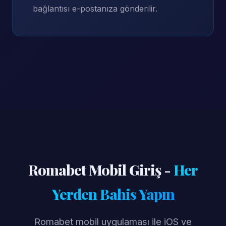
bağlantısı e-postanıza gönderilir.
Romabet Mobil Giriş -
Her
Yerden Bahis Yapın
Romabet mobil uygulaması ile iOS ve