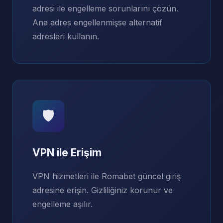
adresi ile engelleme sorunlarını çözün.
Ana adres engellenmişse alternatif
adresleri kullanın.
🛡️
VPN ile Erişim
VPN hizmetleri ile Romabet güncel giriş
adresine erişin. Gizliliğiniz korunur ve
engelleme aşılır.