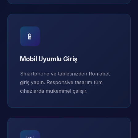
📱
Mobil Uyumlu Giriş
Smartphone ve tabletinizden Romabet
giriş yapın. Responsive tasarım tüm
cihazlarda mükemmel çalışır.