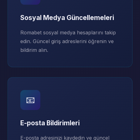
Sosyal Medya Güncellemeleri
Romabet sosyal medya hesaplarını takip
edin. Güncel giriş adreslerini öğrenin ve
bildirim alın.
📧
E-posta Bildirimleri
E-posta adresinizi kaydedin ve güncel