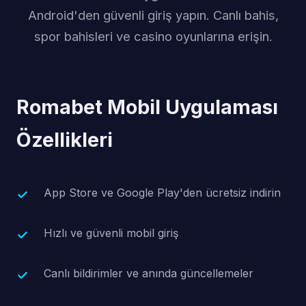
Android'den güvenli giriş yapın. Canlı bahis,
spor bahisleri ve casino oyunlarına erişin.
Romabet Mobil Uygulaması
Özellikleri
App Store ve Google Play'den ücretsiz indirin
Hızlı ve güvenli mobil giriş
Canlı bildirimler ve anında güncellemeler