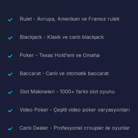
Rulet - Avrupa, Amerikan ve Fransız ruleti
Blackjack - Klasik ve canlı blackjack
Poker - Texas Hold'em ve Omaha
Baccarat - Canlı ve otomatik baccarat
Slot Makineleri - 1000+ farklı slot oyunu
Video Poker - Çeşitli video poker varyasyonları
Canlı Dealer - Profesyonel croupier ile oyunlar