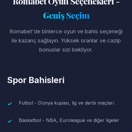
Romabet Oyun Seçenekleri -
Geniş Seçim
Romabet'de binlerce oyun ve bahis seçeneği
ile kazanç sağlayın. Yüksek oranlar ve cazip
bonuslar sizi bekliyor.
Spor Bahisleri
Futbol - Dünya kupası, lig ve derbi maçları
Basketbol - NBA, Euroleague ve diğer ligeler