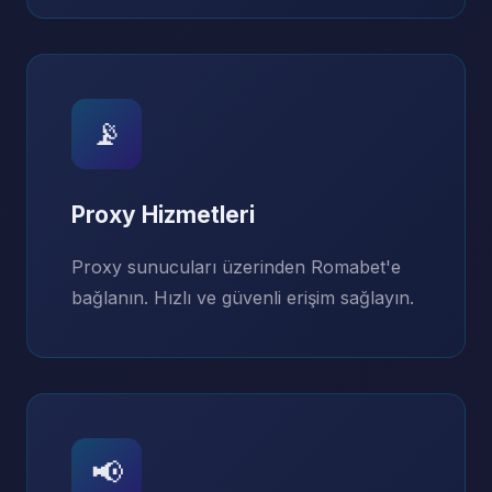
📡
Proxy Hizmetleri
Proxy sunucuları üzerinden Romabet'e
bağlanın. Hızlı ve güvenli erişim sağlayın.
📢