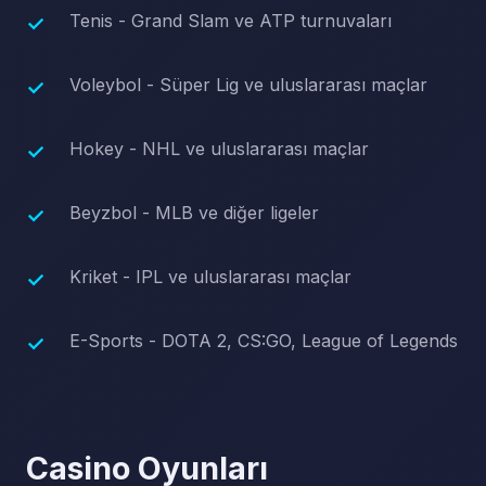
Tenis - Grand Slam ve ATP turnuvaları
Voleybol - Süper Lig ve uluslararası maçlar
Hokey - NHL ve uluslararası maçlar
Beyzbol - MLB ve diğer ligeler
Kriket - IPL ve uluslararası maçlar
E-Sports - DOTA 2, CS:GO, League of Legends
Casino Oyunları