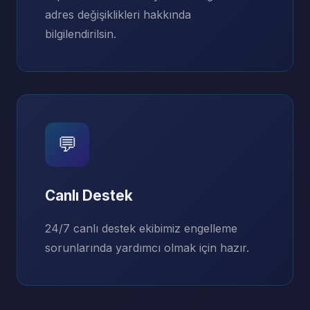
adres değişiklikleri hakkında
bilgilendirilsin.
💬
Canlı Destek
24/7 canlı destek ekibimiz engelleme
sorunlarında yardımcı olmak için hazır.