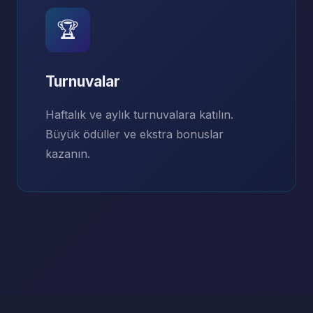
🏆
Turnuvalar
Haftalık ve aylık turnuvalara katılın.
Büyük ödüller ve ekstra bonuslar
kazanın.