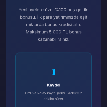
Yeni üyelere özel %100 hoş geldin
bonusu. İlk para yatırımınızda eşit
miktarda bonus kredisi alın.
Maksimum 5.000 TL bonus
kazanabilirsiniz.
1
Kaydol
Hızlı ve kolay kayıt işlemi. Sadece 2
dakika sürer.