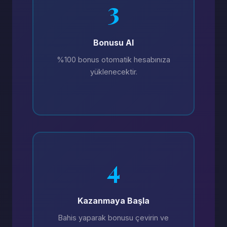
3
Bonusu Al
%100 bonus otomatik hesabınıza
yüklenecektir.
4
Kazanmaya Başla
Bahis yaparak bonusu çevirin ve