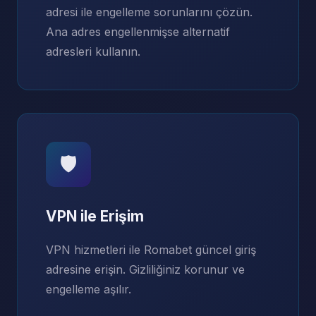
adresi ile engelleme sorunlarını çözün.
Ana adres engellenmişse alternatif
adresleri kullanın.
🛡️
VPN ile Erişim
VPN hizmetleri ile Romabet güncel giriş
adresine erişin. Gizliliğiniz korunur ve
engelleme aşılır.