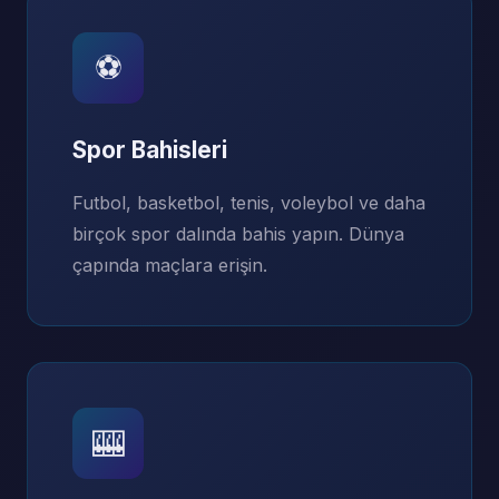
⚽
Spor Bahisleri
Futbol, basketbol, tenis, voleybol ve daha
birçok spor dalında bahis yapın. Dünya
çapında maçlara erişin.
🎰