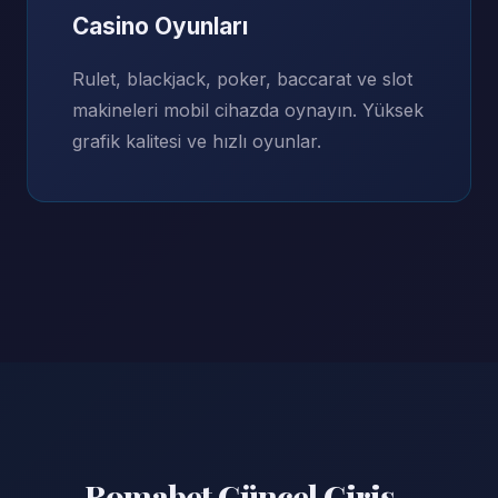
Casino Oyunları
Rulet, blackjack, poker, baccarat ve slot
makineleri mobil cihazda oynayın. Yüksek
grafik kalitesi ve hızlı oyunlar.
Romabet Güncel Giriş -