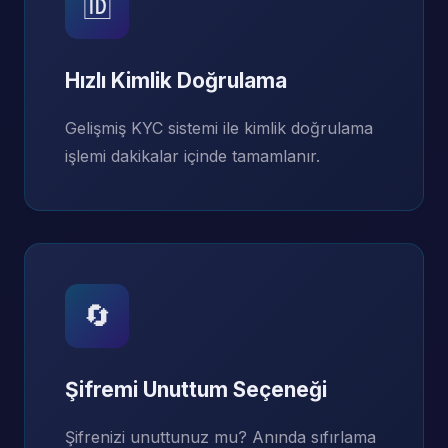
🆔
Hızlı Kimlik Doğrulama
Gelişmiş KYC sistemi ile kimlik doğrulama
işlemi dakikalar içinde tamamlanır.
🔄
Şifremi Unuttum Seçeneği
Şifrenizi unuttunuz mu? Anında sıfırlama