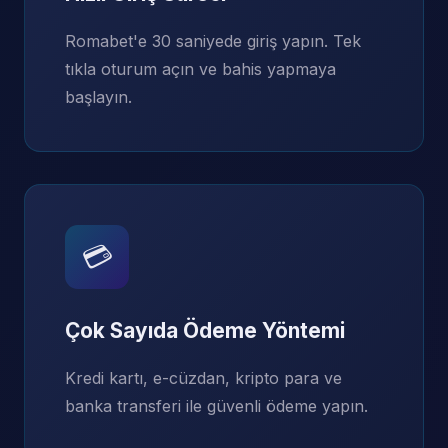
Romabet'e 30 saniyede giriş yapın. Tek
tıkla oturum açın ve bahis yapmaya
başlayın.
💳
Çok Sayıda Ödeme Yöntemi
Kredi kartı, e-cüzdan, kripto para ve
banka transferi ile güvenli ödeme yapın.