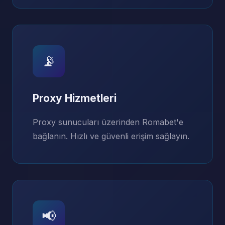
📡
Proxy Hizmetleri
Proxy sunucuları üzerinden Romabet'e
bağlanın. Hızlı ve güvenli erişim sağlayın.
📢