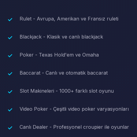
Rulet - Avrupa, Amerikan ve Fransız ruleti
Blackjack - Klasik ve canlı blackjack
Poker - Texas Hold'em ve Omaha
Baccarat - Canlı ve otomatik baccarat
Slot Makineleri - 1000+ farklı slot oyunu
Video Poker - Çeşitli video poker varyasyonları
Canlı Dealer - Profesyonel croupier ile oyunlar