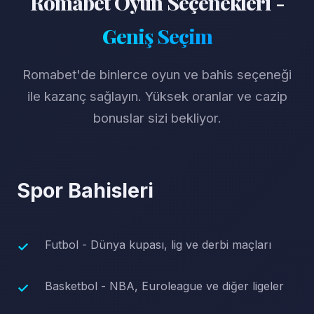
Romabet Oyun Seçenekleri -
Geniş Seçim
Romabet'de binlerce oyun ve bahis seçeneği
ile kazanç sağlayın. Yüksek oranlar ve cazip
bonuslar sizi bekliyor.
Spor Bahisleri
Futbol - Dünya kupası, lig ve derbi maçları
Basketbol - NBA, Euroleague ve diğer ligeler