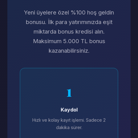
Yeni üyelere özel %100 hoş geldin
bonusu. İlk para yatırımınızda eşit
miktarda bonus kredisi alın.
Maksimum 5.000 TL bonus
kazanabilirsiniz.
1
Kaydol
Hızlı ve kolay kayıt işlemi. Sadece 2
dakika sürer.