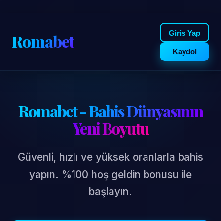
Giriş Yap
Romabet
Kaydol
Romabet - Bahis Dünyasının
Yeni Boyutu
Güvenli, hızlı ve yüksek oranlarla bahis
yapın. %100 hoş geldin bonusu ile
başlayın.