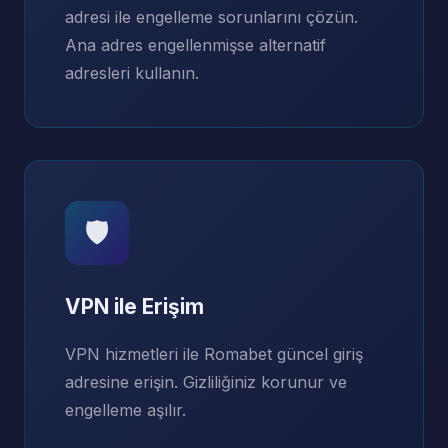
adresi ile engelleme sorunlarını çözün.
Ana adres engellenmişse alternatif
adresleri kullanın.
🛡️
VPN ile Erişim
VPN hizmetleri ile Romabet güncel giriş
adresine erişin. Gizliliğiniz korunur ve
engelleme aşılır.