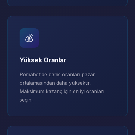
💰
Yüksek Oranlar
Romabet'de bahis oranları pazar
ortalamasından daha yüksektir.
Maksimum kazanç için en iyi oranları
seçin.