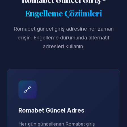
Engelleme Çözümleri
Romabet güncel giriş adresine her zaman
erişin. Engelleme durumunda alternatif
adresleri kullanın.
🔗
Romabet Güncel Adres
Her gün güncellenen Romabet giriş