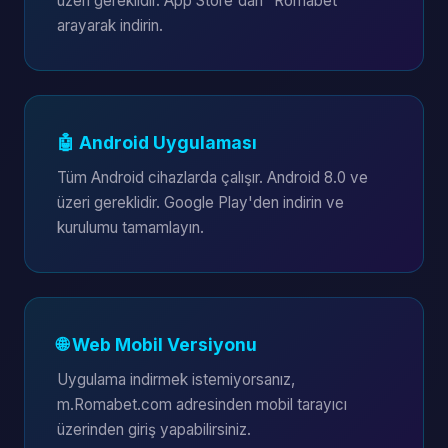
üzeri gereklidir. App Store'dan "Romabet"
arayarak indirin.
🤖 Android Uygulaması
Tüm Android cihazlarda çalışır. Android 8.0 ve
üzeri gereklidir. Google Play'den indirin ve
kurulumu tamamlayın.
🌐 Web Mobil Versiyonu
Uygulama indirmek istemiyorsanız,
m.Romabet.com adresinden mobil tarayıcı
üzerinden giriş yapabilirsiniz.