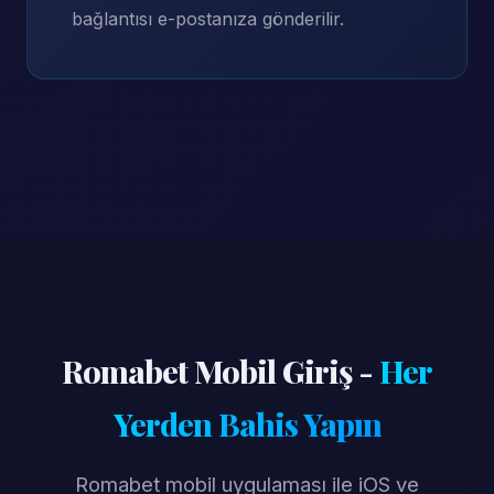
bağlantısı e-postanıza gönderilir.
Romabet Mobil Giriş -
Her
Yerden Bahis Yapın
Romabet mobil uygulaması ile iOS ve