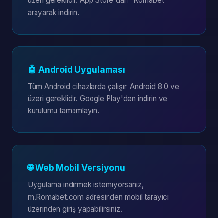
üzeri gereklidir. App Store'dan "Romabet"
arayarak indirin.
🤖 Android Uygulaması
Tüm Android cihazlarda çalışır. Android 8.0 ve
üzeri gereklidir. Google Play'den indirin ve
kurulumu tamamlayın.
🌐 Web Mobil Versiyonu
Uygulama indirmek istemiyorsanız,
m.Romabet.com adresinden mobil tarayıcı
üzerinden giriş yapabilirsiniz.