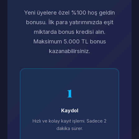
Yeni üyelere özel %100 hoş geldin
bonusu. İlk para yatırımınızda eşit
miktarda bonus kredisi alın.
Maksimum 5.000 TL bonus
kazanabilirsiniz.
1
Kaydol
Hızlı ve kolay kayıt işlemi. Sadece 2
dakika sürer.