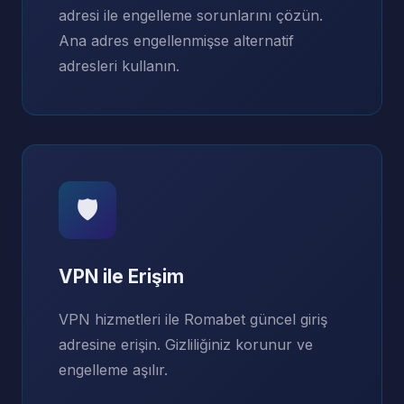
adresi ile engelleme sorunlarını çözün.
Ana adres engellenmişse alternatif
adresleri kullanın.
🛡️
VPN ile Erişim
VPN hizmetleri ile Romabet güncel giriş
adresine erişin. Gizliliğiniz korunur ve
engelleme aşılır.