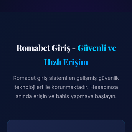
Romabet Giriş -
Güvenli ve
Hızlı Erişim
Romabet giriş sistemi en gelişmiş güvenlik
teknolojileri ile korunmaktadır. Hesabınıza
anında erişin ve bahis yapmaya başlayın.