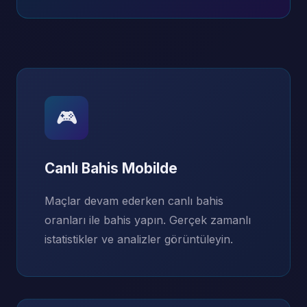
🎮
Canlı Bahis Mobilde
Maçlar devam ederken canlı bahis
oranları ile bahis yapın. Gerçek zamanlı
istatistikler ve analizler görüntüleyin.