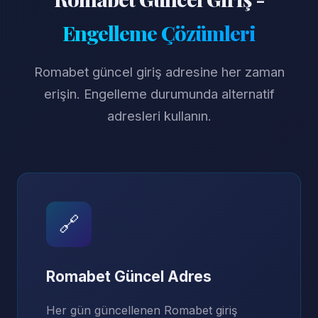
Engelleme Çözümleri
Romabet güncel giriş adresine her zaman
erişin. Engelleme durumunda alternatif
adresleri kullanın.
🔗
Romabet Güncel Adres
Her gün güncellenen Romabet giriş