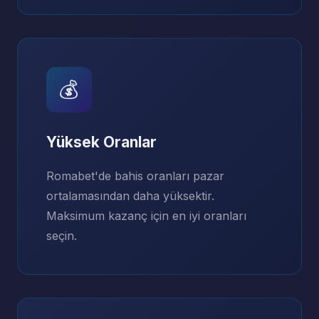
💰
Yüksek Oranlar
Romabet'de bahis oranları pazar
ortalamasından daha yüksektir.
Maksimum kazanç için en iyi oranları
seçin.