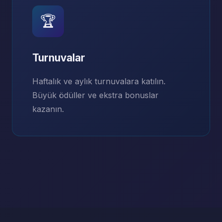
🏆
Turnuvalar
Haftalık ve aylık turnuvalara katılın.
Büyük ödüller ve ekstra bonuslar
kazanın.