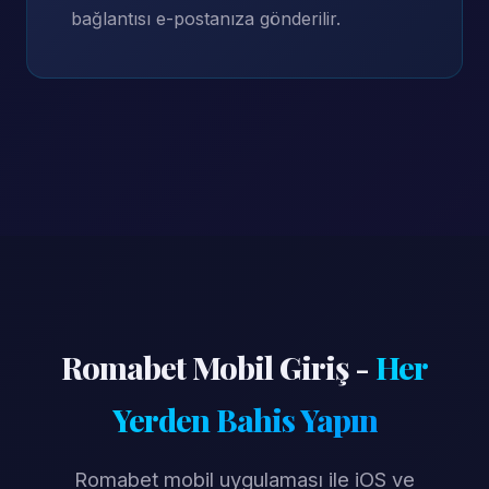
bağlantısı e-postanıza gönderilir.
Romabet Mobil Giriş -
Her
Yerden Bahis Yapın
Romabet mobil uygulaması ile iOS ve