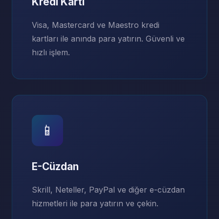
Kredi Kartı
Visa, Mastercard ve Maestro kredi
kartları ile anında para yatırın. Güvenli ve
hızlı işlem.
📱
E-Cüzdan
Skrill, Neteller, PayPal ve diğer e-cüzdan
hizmetleri ile para yatırın ve çekin.