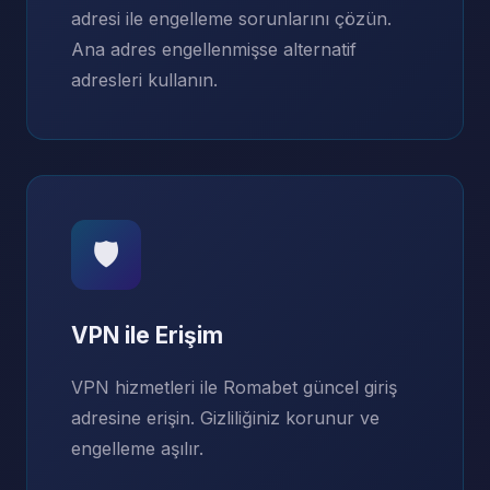
adresi ile engelleme sorunlarını çözün.
Ana adres engellenmişse alternatif
adresleri kullanın.
🛡️
VPN ile Erişim
VPN hizmetleri ile Romabet güncel giriş
adresine erişin. Gizliliğiniz korunur ve
engelleme aşılır.