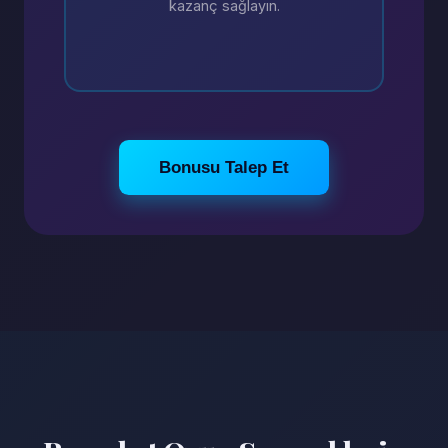
kazanç sağlayın.
Bonusu Talep Et