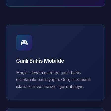
🎮
Canlı Bahis Mobilde
Maçlar devam ederken canlı bahis
oranları ile bahis yapın. Gerçek zamanlı
istatistikler ve analizler görüntüleyin.