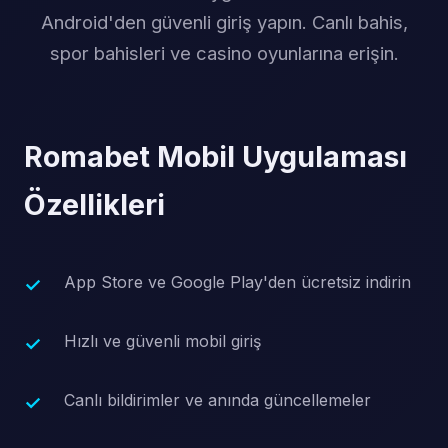
Android'den güvenli giriş yapın. Canlı bahis,
spor bahisleri ve casino oyunlarına erişin.
Romabet Mobil Uygulaması
Özellikleri
App Store ve Google Play'den ücretsiz indirin
Hızlı ve güvenli mobil giriş
Canlı bildirimler ve anında güncellemeler