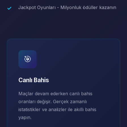
Jackpot Oyunları - Milyonluk ödüller kazanın
🎯
Canlı Bahis
Maçlar devam ederken canlı bahis
oranları değişir. Gerçek zamanlı
istatistikler ve analizler ile akıllı bahis
yapın.