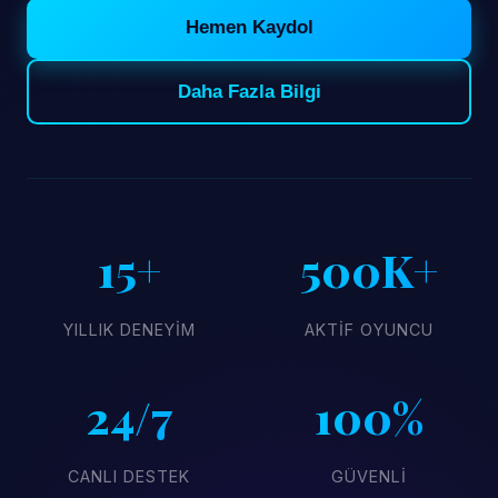
Hemen Kaydol
Daha Fazla Bilgi
15+
500K+
YILLIK DENEYIM
AKTIF OYUNCU
24/7
100%
CANLI DESTEK
GÜVENLI