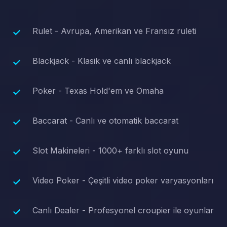
Rulet - Avrupa, Amerikan ve Fransız ruleti
Blackjack - Klasik ve canlı blackjack
Poker - Texas Hold'em ve Omaha
Baccarat - Canlı ve otomatik baccarat
Slot Makineleri - 1000+ farklı slot oyunu
Video Poker - Çeşitli video poker varyasyonları
Canlı Dealer - Profesyonel croupier ile oyunlar