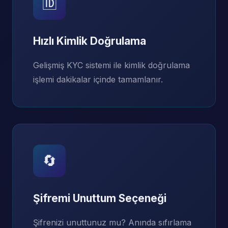
🆔
Hızlı Kimlik Doğrulama
Gelişmiş KYC sistemi ile kimlik doğrulama
işlemi dakikalar içinde tamamlanır.
🔄
Şifremi Unuttum Seçeneği
Şifrenizi unuttunuz mu? Anında sıfırlama